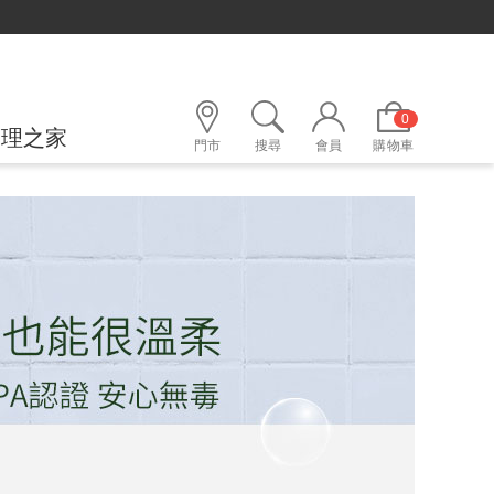
0
護理之家
門市
搜尋
會員
購物車