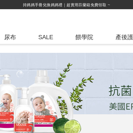
持媽媽手冊兌換媽媽禮｜超實用芬蘭箱免費領取 ~
尿布
SALE
餵學院
產後