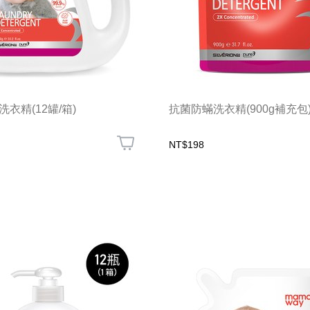
衣精(12罐/箱)
抗菌防蟎洗衣精(900g補充包
NT$198