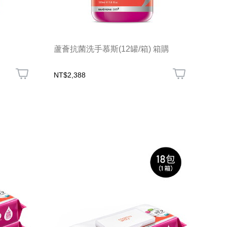
蘆薈抗菌洗手慕斯(12罐/箱) 箱購
NT$2,388