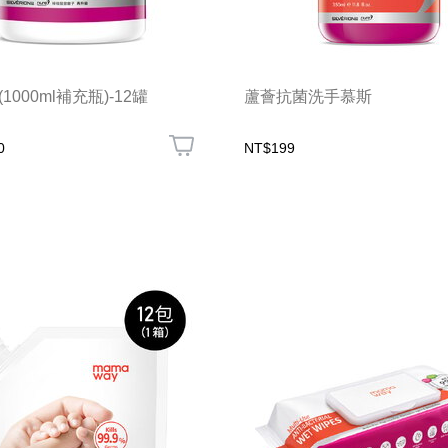
1000ml補充瓶)-12罐
蘆薈抗菌洗手慕斯
0
NT$199