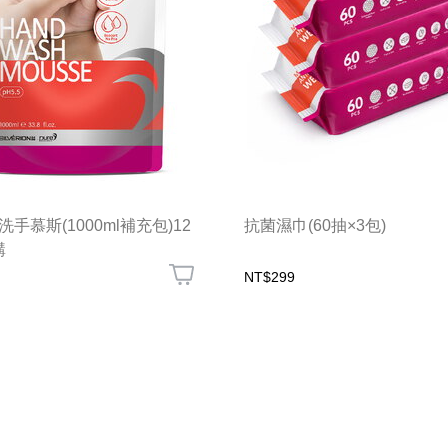
手慕斯(1000ml補充包)12
抗菌濕巾(60抽×3包)
購
NT$299