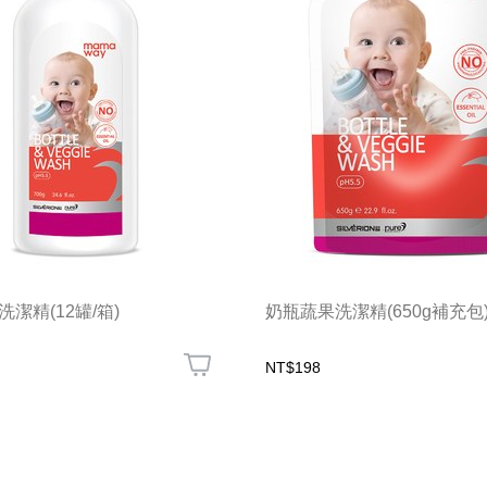
潔精(12罐/箱)
奶瓶蔬果洗潔精(650g補充包
NT$198