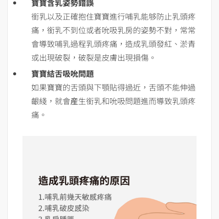
寶寶含乳姿勢錯誤
銜乳以及正確抱住寶寶進行哺乳能够防止乳頭疼
痛，銜乳不到位或者吮吸乳房的姿勢不對，常常
會導致哺乳過程乳頭疼痛，造成乳頭發紅、淤青
或出現破裂，破裂是皮膚出現損傷。
寶寶結舌吸吮問題
如果寶寶的舌頭與下顎貼得過近，舌頭不能伸過
齦綫，就會産生銜乳和吮吸問題進而導致乳頭疼
痛。