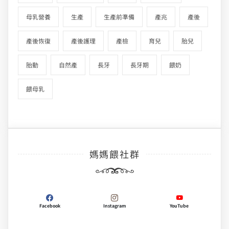
母乳營養
生產
生產前準備
產兆
產後
產後恢復
產後護理
產檢
育兒
胎兒
胎動
自然產
長牙
長牙期
餵奶
餵母乳
媽媽餵社群
Facebook
Instagram
YouTube