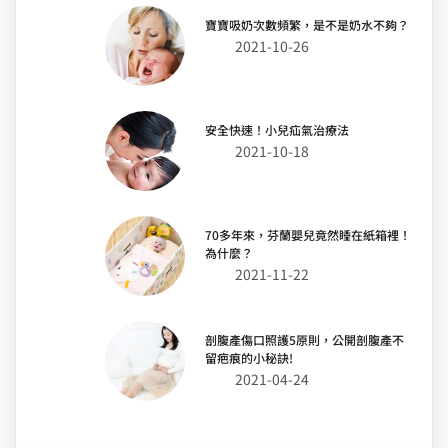
寶寶吸奶次數頻繁，是不是奶水不夠？
2021-10-26
安全快速！小兒疝氣治療法
2021-10-18
70多年來，芬蘭嬰兒竟然睡在紙箱裡！
為什麼？
2021-11-22
剖腹產傷口照護5原則，公開剖腹產不
留疤痕的小秘訣!
2021-04-24