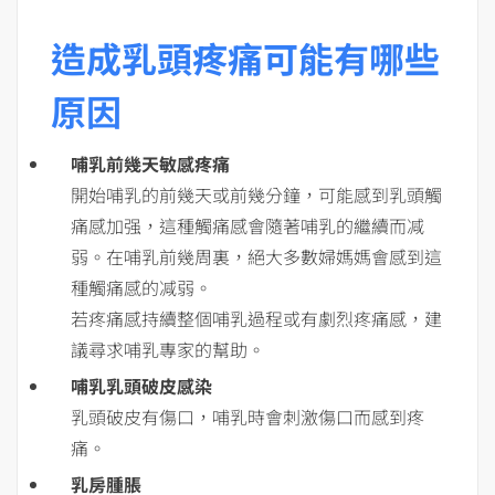
造成乳頭疼痛可能有哪些
原因
哺乳前幾天敏感疼痛
開始哺乳的前幾天或前幾分鐘，可能感到乳頭觸
痛感加强，這種觸痛感會隨著哺乳的繼續而减
弱。在哺乳前幾周裏，絕大多數婦媽媽會感到這
種觸痛感的减弱。
若疼痛感持續整個哺乳過程或有劇烈疼痛感，建
議尋求哺乳專家的幫助。
哺乳乳頭破皮感染
乳頭破皮有傷口，哺乳時會刺激傷口而感到疼
痛。
乳房腫脹