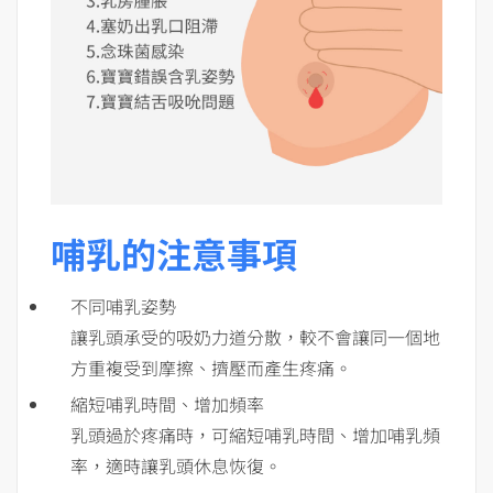
哺乳的注意事項
不同哺乳姿勢
讓乳頭承受的吸奶力道分散，較不會讓同一個地
方重複受到摩擦、擠壓而產生疼痛。
縮短哺乳時間、增加頻率
乳頭過於疼痛時，可縮短哺乳時間、增加哺乳頻
率，適時讓乳頭休息恢復。