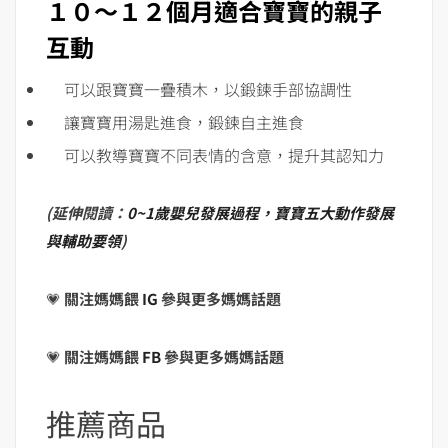
１０～１２個月適合寶寶的親子
互動
可以跟寶寶一疊積木，以鍛鍊手部協調性
讓寶寶用湯匙進食，鍛鍊自主進食
可以教導寶寶不同表情的含意，提升其認知力
(延伸閱讀：
0~1歲嬰兒發展過程，寶寶五大動作發展
與輔助要領
)
💗
關注媽媽餵
IG
參與更多媽媽話題
💗
關注媽媽餵
FB
參與更多媽媽話題
推薦商品