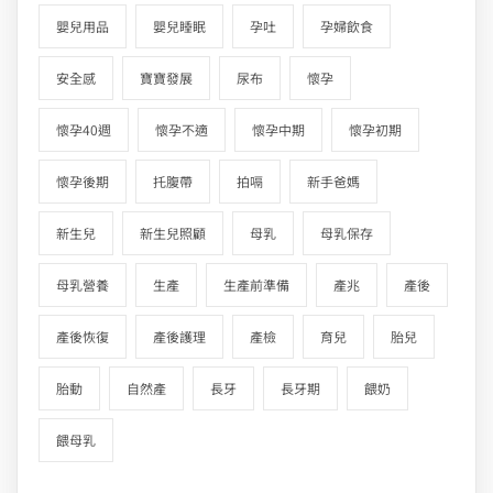
嬰兒用品
嬰兒睡眠
孕吐
孕婦飲食
安全感
寶寶發展
尿布
懷孕
懷孕40週
懷孕不適
懷孕中期
懷孕初期
懷孕後期
托腹帶
拍嗝
新手爸媽
新生兒
新生兒照顧
母乳
母乳保存
母乳營養
生產
生產前準備
產兆
產後
產後恢復
產後護理
產檢
育兒
胎兒
胎動
自然產
長牙
長牙期
餵奶
餵母乳