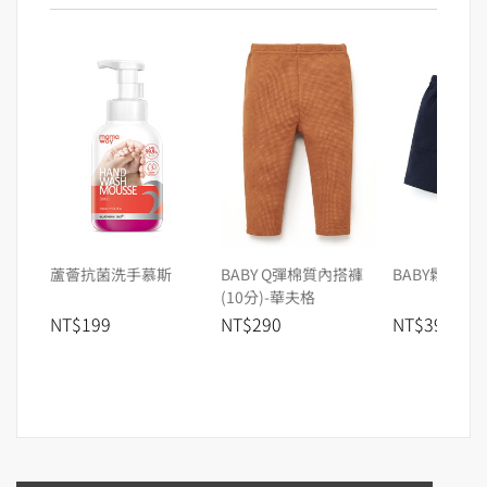
蘆薈抗菌洗手慕斯
BABY Q彈棉質內搭褲
BABY鬆緊休
(10分)-華夫格
NT$199
NT$290
NT$390