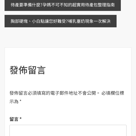
文
待產要準備什麼?孕媽不可不知的超實用待產包整理指南
章
胸部硬塊、小白點讓您好難受?哺乳塞奶現象一次解決
導
覽
發佈留言
發佈留言必須填寫的電子郵件地址不會公開。
必填欄位標
示為
*
留言
*