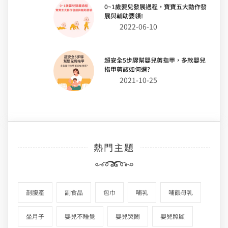
0~1歲嬰兒發展過程，寶寶五大動作發
展與輔助要領!
2022-06-10
超安全5步驟幫嬰兒剪指甲，多款嬰兒
指甲剪該如何選?
2021-10-25
熱門主題
剖腹產
副食品
包巾
哺乳
哺餵母乳
坐月子
嬰兒不睡覺
嬰兒哭鬧
嬰兒照顧