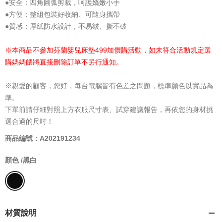
●安全：四角圓弧剪裁，呵護嬌嫩小手
●方便：整組包裝好收納、可隨身攜帶
●質感：厚紙防水設計，不易皺、撕不破
※本商品不參加芬蘭嬰兒床墊499加價購活動，如未符合活動規定選
購媽媽餵將直接刪除訂單不另行通知。
※親愛的顧客，您好，每台電腦皆有色差之問題，標準顏色以實品為
準。
下單前請仔細對照上方衣服尺寸表、試穿建議報告，再依您的身材挑
選合適的尺吋！
商品編號：A202191234
顏色 /
黑白
材質說明