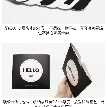
厚紙板+表層防水膜材質， 不易皺、撕不破，寶寶溢奶弄濕
也不擔心圖案暈染
厚紙卡信封包裝，收納後只有0.3cm厚度，放置於待產包、外
出媽媽包完全不佔空間