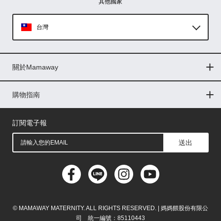
其他國家
台灣
Global
關於Mamaway
印尼
門市據點
最新消息
品牌故事
人力招募
媒體花絮
隱私權聲明
CSR企業社會責任
菲律賓
購物指南
購物常見問題
退換貨問題
儲值金使用條款
購買儲值金
發票問題
會員權益
線上留言
吸乳器-免費體驗
馬來西亞
訂閱電子報
送出
© MAMAWAY MATERNITY. ALL RIGHTS RESERVED. | 媽媽餵股份有限公
司 統一編號：85110443