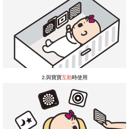
2.與寶寶
互動
時使用