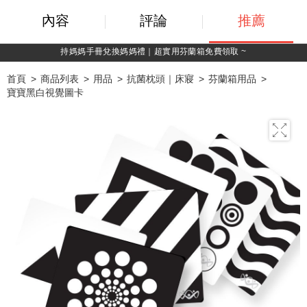
內容
評論
推薦
 ~
綁定LINE好友，500購物金立即折！
首頁
商品列表
用品
抗菌枕頭｜床寢
芬蘭箱用品
寶寶黑白視覺圖卡