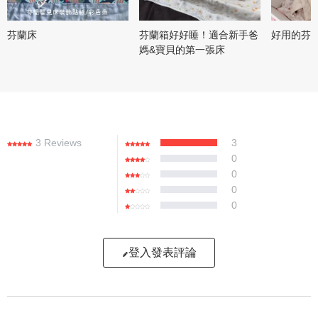
芬蘭床
芬蘭箱好好睡！適合新手爸
好用的芬
媽&寶貝的第一張床
3 Reviews
3
0
0
0
0
登入發表評論