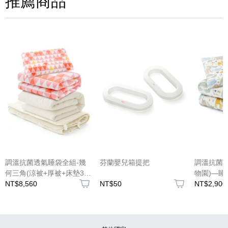
推薦商品
圖片上傳
圖片上傳
圖片上傳
圖片上傳
圖片上傳
調溫抗菌透氣睡袋全組-幾
芬蘭嬰兒箱提把
調溫抗菌
何三角(涼被+厚被+床墊3件
物園)—睡
組)
NT$8,560
NT$50
NT$2,900