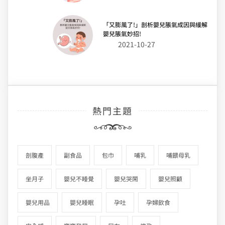
「又膨風了!」剖析嬰兒脹氣成因與緩解
嬰兒脹氣妙招!
2021-10-27
熱門主題
剖腹產
副食品
包巾
哺乳
哺餵母乳
坐月子
嬰兒不睡覺
嬰兒哭鬧
嬰兒照顧
嬰兒用品
嬰兒睡眠
孕吐
孕婦飲食