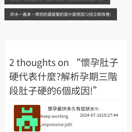
章
奶水一直來，擠完奶還是脹奶是什麼原因?2招立即改善!
導
覽
2 thoughts on “
懷孕肚子
硬代表什麼?解析孕期三階
段肚子硬的6個成因!
”
懷孕最快多久有症狀
表示:
2024-07-1610:27:44
Keep working
,impressive job!