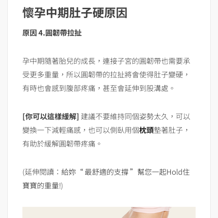
懷孕中期肚子硬原因
原因 4.圓韌帶拉扯
孕中期隨著胎兒的成長，連接子宮的圓韌帶也需要承
受更多重量，所以圓韌帶的拉扯將會使得肚子變硬，
有時也會感到腹部疼痛，甚至會延伸到股溝處。
[你可以這樣緩解]
建議不要維持同個姿勢太久，可以
變換一下減輕痛感，也可以側臥用個
枕頭
墊著肚子，
有助於緩解圓韌帶疼痛。
(延伸閱讀：
給妳“ 最舒適的支撐 ”幫您一起Hold住
寶寶的重量!
)