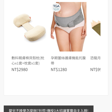
敷料親膚棉貝殼枕(枕
孕期蕾絲護膚機能托腹
恐龍月亮枕套
心x1套+枕套x1套)
帶
NT$2980
NT$1280
NT$990
文
嬰兒不睡覺怎麼辦?別慌!傳授3大招讓寶寶自主入睡!