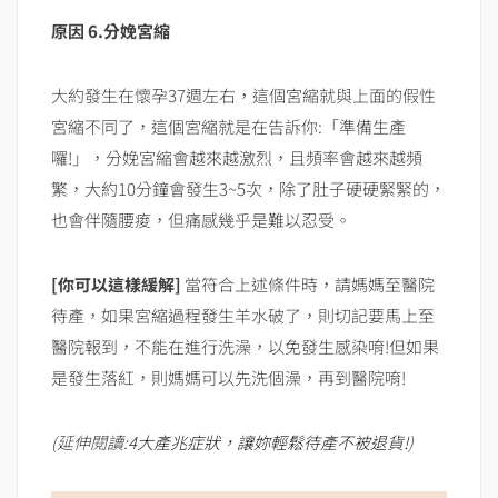
原因 6.分娩宮縮
大約發生在懷孕37週左右，這個宮縮就與上面的假性
宮縮不同了，這個宮縮就是在告訴你:「準備生產
囉!」，分娩宮縮會越來越激烈，且頻率會越來越頻
繁，大約10分鐘會發生3~5次，除了肚子硬硬緊緊的，
也會伴隨腰痠，但痛感幾乎是難以忍受。
[你可以這樣緩解]
當符合上述條件時，請媽媽至醫院
待產，如果宮縮過程發生羊水破了，則切記要馬上至
醫院報到，不能在進行洗澡，以免發生感染唷!但如果
是發生落紅，則媽媽可以先洗個澡，再到醫院唷!
(延伸閱讀:
4大產兆症狀，讓妳輕鬆待產不被退貨!
)