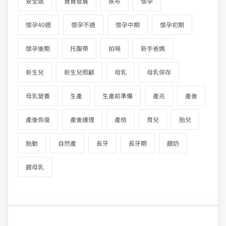
安全感
寶寶發展
尿布
懷孕
懷孕40週
懷孕不適
懷孕中期
懷孕初期
懷孕後期
托腹帶
拍嗝
新手爸媽
新生兒
新生兒照顧
母乳
母乳保存
母乳營養
生產
生產前準備
產兆
產後
產後恢復
產後護理
產檢
育兒
胎兒
胎動
自然產
長牙
長牙期
餵奶
餵母乳