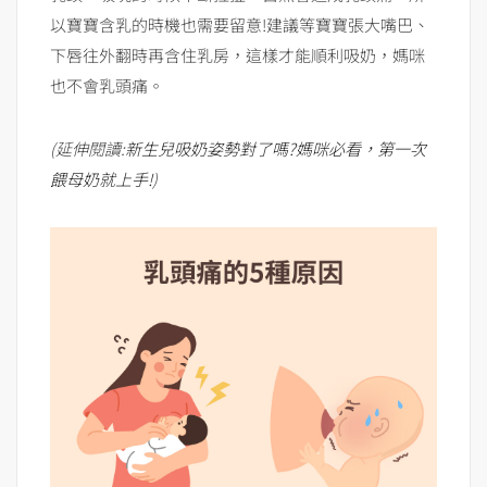
以寶寶含乳的時機也需要留意!建議等寶寶張大嘴巴、
下唇往外翻時再含住乳房，這樣才能順利吸奶，媽咪
也不會乳頭痛。
(延伸閱讀:
新生兒吸奶姿勢對了嗎?媽咪必看，第一次
餵母奶就上手!
)