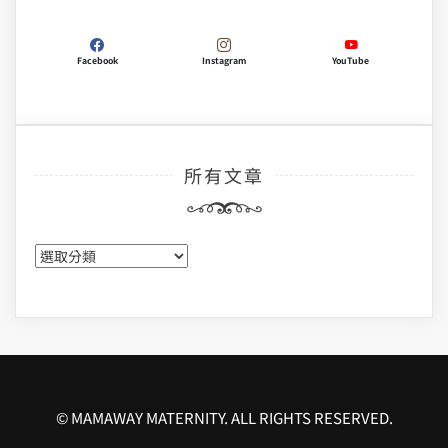
Facebook
Instagram
YouTube
所有文章
所
有
文
章
© MAMAWAY MATERNITY. ALL RIGHTS RESERVED.