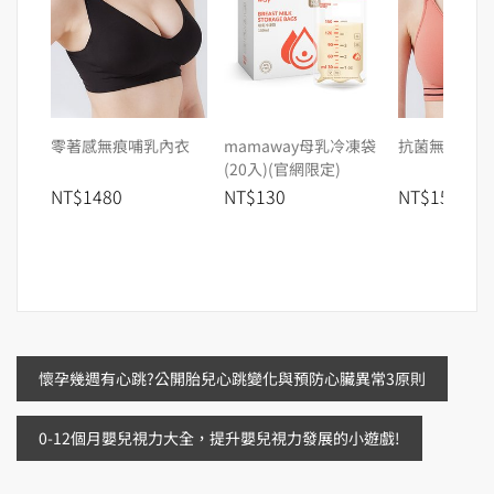
零著感無痕哺乳內衣
mamaway母乳冷凍袋
抗菌無痕運動
(20入)(官網限定)
NT$1480
NT$130
NT$1580
文
懷孕幾週有心跳?公開胎兒心跳變化與預防心臟異常3原則
章
0-12個月嬰兒視力大全，提升嬰兒視力發展的小遊戲!
導