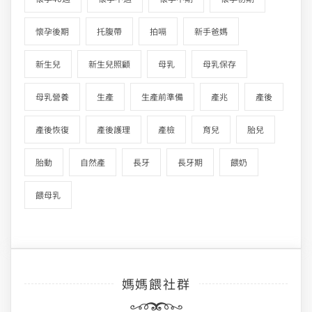
懷孕後期
托腹帶
拍嗝
新手爸媽
新生兒
新生兒照顧
母乳
母乳保存
母乳營養
生產
生產前準備
產兆
產後
產後恢復
產後護理
產檢
育兒
胎兒
胎動
自然產
長牙
長牙期
餵奶
餵母乳
媽媽餵社群