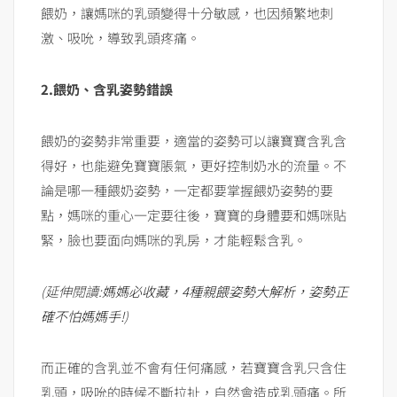
餵奶，讓媽咪的乳頭變得十分敏感，也因頻繁地刺
激、吸吮，導致乳頭疼痛。
2.餵奶、含乳姿勢錯誤
餵奶的姿勢非常重要，適當的姿勢可以讓寶寶含乳含
得好，也能避免寶寶脹氣，更好控制奶水的流量。不
論是哪一種餵奶姿勢，一定都要掌握餵奶姿勢的要
點，媽咪的重心一定要往後，寶寶的身體要和媽咪貼
緊，臉也要面向媽咪的乳房，才能輕鬆含乳。
(延伸閱讀:
媽媽必收藏，4種親餵姿勢大解析，姿勢正
確不怕媽媽手!
)
而正確的含乳並不會有任何痛感，若寶寶含乳只含住
乳頭，吸吮的時候不斷拉扯，自然會造成乳頭痛。所