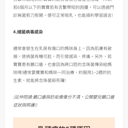
若6個月以下的寶寶若有舌繫帶短的困擾，可以透過門
診無菌剪刀剪開，便可正常吸乳，也能順利學習語言!
4.細菌病毒感染
通常會發生在乳房有傷口的媽咪身上，因為肌膚有破
損，使病菌有機可趁，而引發感染、疼痛。另外，若
寶寶患有鵝口瘡，也會因為將口腔的念珠菌傳染給媽
咪唷!通常要寶寶和媽咪一同治療，約服用1~2週的抗
生素，就能將念珠菌殺死囉!
(延伸閱讀:
鵝口瘡與奶垢傻傻分不清，公開嬰兒鵝口瘡
症狀與照護!
)