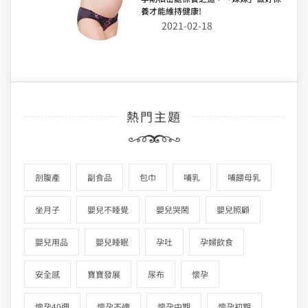
養才能維持健康!
2021-02-18
熱門主題
剖腹產
副食品
包巾
哺乳
哺餵母乳
坐月子
嬰兒不睡覺
嬰兒哭鬧
嬰兒照顧
嬰兒用品
嬰兒睡眠
孕吐
孕婦飲食
安全感
寶寶發展
尿布
懷孕
懷孕40週
懷孕不適
懷孕中期
懷孕初期