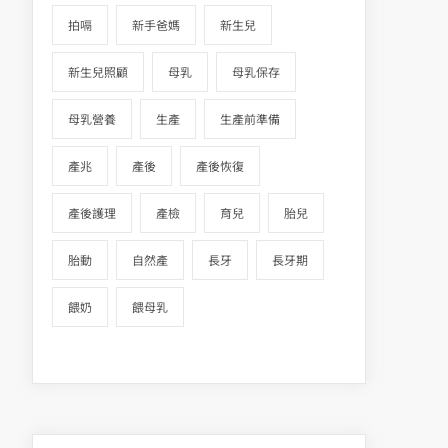
拍嗝
新手爸媽
新生兒
新生兒照顧
母乳
母乳保存
母乳營養
生產
生產前準備
產兆
產後
產後恢復
產後護理
產檢
育兒
胎兒
胎動
自然產
長牙
長牙期
餵奶
餵母乳