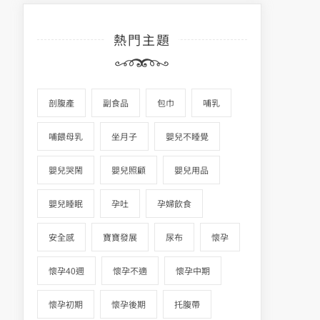
熱門主題
剖腹產
副食品
包巾
哺乳
哺餵母乳
坐月子
嬰兒不睡覺
嬰兒哭鬧
嬰兒照顧
嬰兒用品
嬰兒睡眠
孕吐
孕婦飲食
安全感
寶寶發展
尿布
懷孕
懷孕40週
懷孕不適
懷孕中期
懷孕初期
懷孕後期
托腹帶