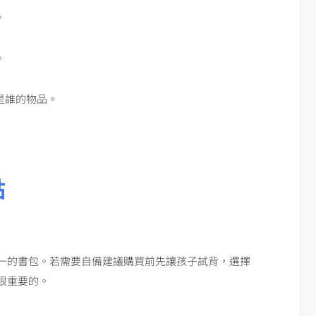
。
。
是誰的物品。
點
一的書包。若需要自備建議購買前先讓孩子試背，選擇
很重要的。