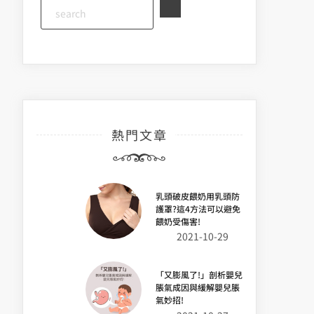
熱門文章
乳頭破皮餵奶用乳頭防
護罩?這4方法可以避免
餵奶受傷害!
2021-10-29
「又膨風了!」剖析嬰兒
脹氣成因與緩解嬰兒脹
氣妙招!