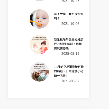
2021-10-27
孩子太瘦，我也很煩惱
啊！
2021-10-06
新生兒喝母乳變成紅屁
屁?媽咪別氣餒，這樣
做無需停餵!
2025-05-19
10種幼兒反覆發燒可能
的病症，日常退燒小秘
訣一次看!
2021-06-02