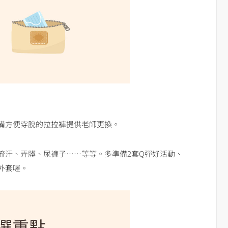
備方便穿脫的
拉拉褲
提供老師更換。
流汗、弄髒、尿褲子……等等。多準備2套Q彈好活動、
外套
喔。