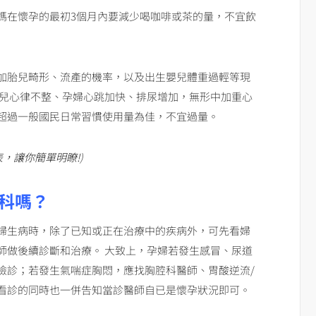
媽在懷孕的最初3個月內要減少喝咖啡或茶的量，不宜飲
加胎兒畸形、流產的機率，以及出生嬰兒體重過輕等現
胎兒心律不整、孕婦心跳加快、排尿增加，無形中加重心
超過一般國民日常習慣使用量為佳，不宜過量。
表，讓你簡單明瞭!
)
科嗎？
婦生病時，除了已知或正在治療中的疾病外，可先看婦
師做後續診斷和治療。 大致上，孕婦若發生感冒、尿道
檢診；若發生氣喘症胸悶，應找胸腔科醫師、胃酸逆流/
看診的同時也一併告知當診醫師自已是懷孕狀況即可。