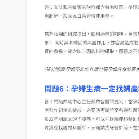
答：咖啡和茶這類的飲料都含有咖啡因，準媽
用超過一般國民日常習慣使用量。
某些相關的研究指出，飲用過量的咖啡，會增
象。 同時其咖啡因的興奮作用，亦容易造成
腎的負擔。故含咖啡因飲料的攝取，還是以不
(延伸閱讀:
孕婦不能吃什麼?1張孕婦飲食禁忌
問題6：孕婦生病一定找婦產
答：
門諾婦幼中心主任蔡啟智醫師提到：當孕
產科作初步的檢診，必要時再轉診至各專科醫
炎或不明原因的下腹痛，可以先找婦產科醫師
胃痛應找腸胃科醫師、牙痛請找牙醫師等，在