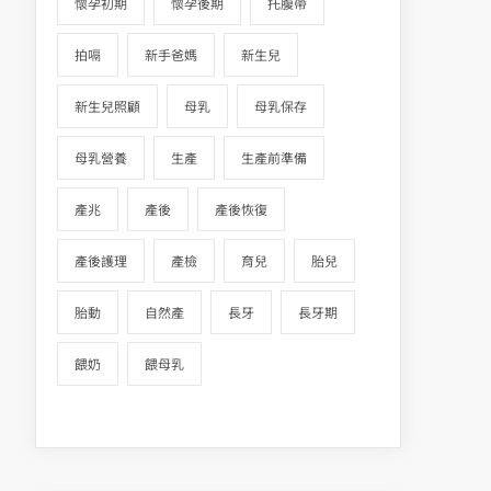
懷孕初期
懷孕後期
托腹帶
拍嗝
新手爸媽
新生兒
新生兒照顧
母乳
母乳保存
母乳營養
生產
生產前準備
產兆
產後
產後恢復
產後護理
產檢
育兒
胎兒
胎動
自然產
長牙
長牙期
餵奶
餵母乳