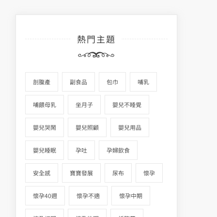
熱門主題
剖腹產
副食品
包巾
哺乳
哺餵母乳
坐月子
嬰兒不睡覺
嬰兒哭鬧
嬰兒照顧
嬰兒用品
嬰兒睡眠
孕吐
孕婦飲食
安全感
寶寶發展
尿布
懷孕
懷孕40週
懷孕不適
懷孕中期