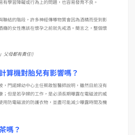
易有學習障礙或行為上的問題，也容易發育不良。
與聯結的階段，許多神經傳導物質會因為酒精而受到影
酒癮的女性應該在懷孕之前就先戒酒。簡言之，整個懷
」父母都有責任!
)
、計算機對胎兒有影響嗎？
波，門諾婦幼中心主任蔡啟智醫師說明，雖然目前沒有
康；但是若孕婦的工作，是必須長期曝露在電磁波的威
使用防電磁波的防護衣物，並盡可能減少曝露時間及機
茶嗎？