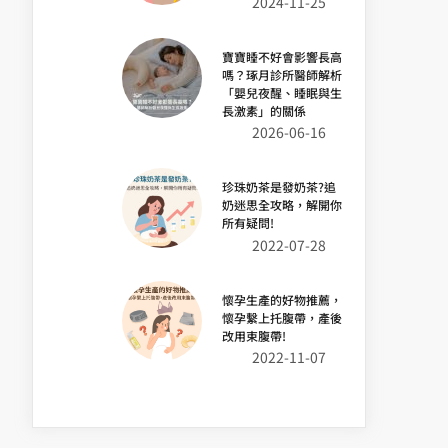
2024-11-25
寶寶睡不好會影響長高
嗎？琢月診所醫師解析
「嬰兒夜醒、睡眠與生
長激素」的關係
2026-06-16
珍珠奶茶是發奶茶?追
奶迷思全攻略，解開你
所有疑問!
2022-07-28
懷孕生產的好物推薦，
懷孕繫上托腹帶，產後
改用束腹帶!
2022-11-07