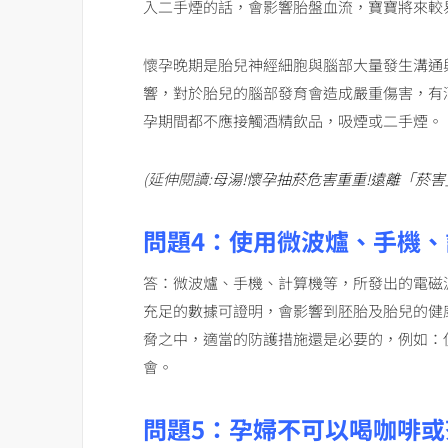
入二手煙的話，會影響胎盤血流，寶寶將來較
懷孕晚期是胎兒神經細胞與腦部大量發生溝通
響，對於胎兒的腦部發育會造成嚴重傷害，有
孕期間都不應接觸酒精飲品，吸煙或二手煙。
(延伸閱讀:
母湯!懷孕抽菸危害重重!遠離「菸害
問題4：使用微波爐、手機
答：
微波爐、手機、計算機等，所發出的電磁
充足的數據可證明，會影響到胚胎及胎兒的健
脅之中，適當的防護措施還是必要的，例如：
會。
問題5：孕婦不可以喝咖啡或