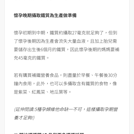
懷孕晚期攝取鐵質為生產做準備
懷孕初期到中期，鐵質約攝取27毫克就足夠了，但到
了懷孕後期因為生產會流失大量血液，且加上胎兒需
要儲存出生後6個月的鐵質，因此懷孕後期的媽媽要補
充45毫克的鐵質。
若有購買補鐵營養食品，則盡量於早餐、午餐後30分
鐘內食用，此外，也可以多攝取含有鐵質的食物，像
是紫菜、紅鳳菜、地瓜葉等。
(延伸閱讀:
5種孕婦維他命缺一不可，這樣攝取孕期營
養才足夠!
)