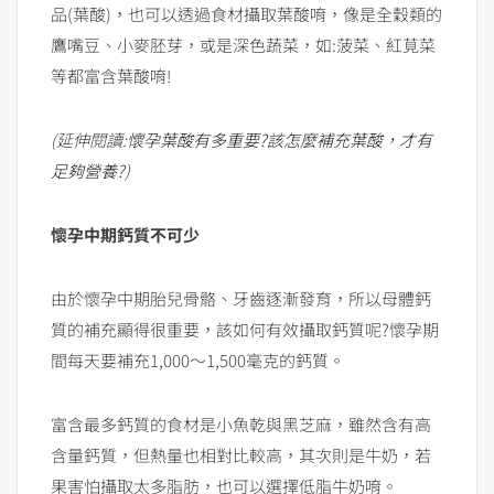
品(葉酸)，也可以透過食材攝取葉酸唷，像是全穀類的
鷹嘴豆、小麥胚芽，或是深色蔬菜，如:菠菜、紅莧菜
等都富含葉酸唷!
(延伸閱讀:
懷孕葉酸有多重要?該怎麼補充葉酸，才有
足夠營養?
)
懷孕中期鈣質不可少
由於懷孕中期胎兒骨骼、牙齒逐漸發育，所以母體鈣
質的補充顯得很重要，該如何有效攝取鈣質呢?懷孕期
間每天要補充1,000～1,500毫克的鈣質。
富含最多鈣質的食材是小魚乾與黑芝麻，雖然含有高
含量鈣質，但熱量也相對比較高，其次則是牛奶，若
果害怕攝取太多脂肪，也可以選擇低脂牛奶唷。