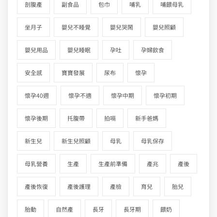
剖腹產
副食品
包巾
哺乳
哺餵母乳
坐月子
嬰兒不睡覺
嬰兒哭鬧
嬰兒照顧
嬰兒用品
嬰兒睡眠
孕吐
孕婦飲食
安全感
寶寶發展
尿布
懷孕
懷孕40週
懷孕不適
懷孕中期
懷孕初期
懷孕後期
托腹帶
拍嗝
新手爸媽
新生兒
新生兒照顧
母乳
母乳保存
母乳營養
生產
生產前準備
產兆
產後
產後恢復
產後護理
產檢
育兒
胎兒
胎動
自然產
長牙
長牙期
餵奶