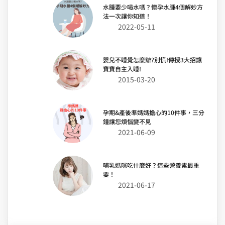
水腫要少喝水嗎？懷孕水腫4個解妙方
法一次讓你知道！
2022-05-11
嬰兒不睡覺怎麼辦?別慌!傳授3大招讓
寶寶自主入睡!
2015-03-20
孕期&產後準媽媽擔心的10件事，三分
鐘讓您煩惱變不見
2021-06-09
哺乳媽咪吃什麼好？這些營養素最重
要！
2021-06-17