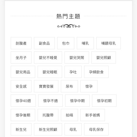
熱門主題
剖腹產
副食品
包巾
哺乳
哺餵母乳
坐月子
嬰兒不睡覺
嬰兒哭鬧
嬰兒照顧
嬰兒用品
嬰兒睡眠
孕吐
孕婦飲食
安全感
寶寶發展
尿布
懷孕
懷孕40週
懷孕不適
懷孕中期
懷孕初期
懷孕後期
托腹帶
拍嗝
新手爸媽
新生兒
新生兒照顧
母乳
母乳保存