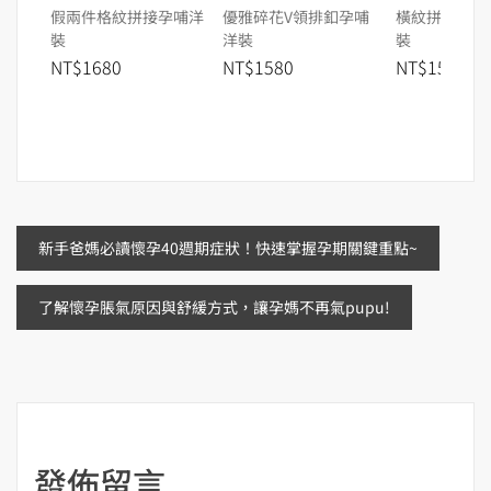
假兩件格紋拼接孕哺洋
優雅碎花V領排釦孕哺
橫紋拼接假兩
裝
洋裝
裝
NT$1680
NT$1580
NT$1580
文
新手爸媽必讀懷孕40週期症狀！快速掌握孕期關鍵重點~
章
了解懷孕脹氣原因與舒緩方式，讓孕媽不再氣pupu!
導
覽
發佈留言