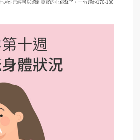
週你已經可以聽到寶寶的心跳聲了，一分鐘約170-180