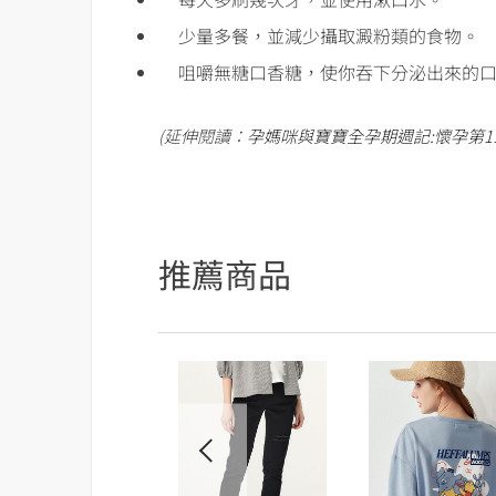
少量多餐，並減少攝取澱粉類的食物。
咀嚼無糖口香糖，使你吞下分泌出來的口
(延伸閱讀：
孕媽咪與寶寶全孕期週記:懷孕第1
推薦商品