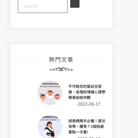
熱門文章
不可輕忽的嬰幼兒發
展，各階段情緒心理學
簡單說給你聽
2022-08-17
拯救媽媽手必備！嬰兒
背帶、腰凳？3個挑選
要點一次看!