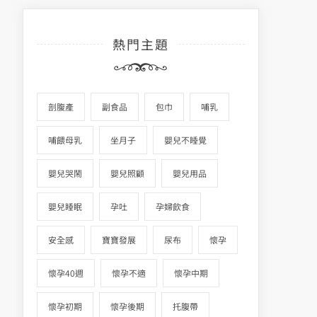
熱門主題
剖腹產
副食品
包巾
哺乳
哺餵母乳
坐月子
嬰兒不睡覺
嬰兒哭鬧
嬰兒照顧
嬰兒用品
嬰兒睡眠
孕吐
孕婦飲食
安全感
寶寶發展
尿布
懷孕
懷孕40週
懷孕不適
懷孕中期
懷孕初期
懷孕後期
托腹帶