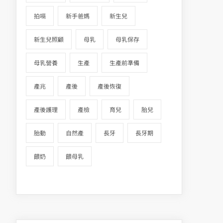
拍嗝
新手爸媽
新生兒
新生兒照顧
母乳
母乳保存
母乳營養
生產
生產前準備
產兆
產後
產後恢復
產後護理
產檢
育兒
胎兒
胎動
自然產
長牙
長牙期
餵奶
餵母乳