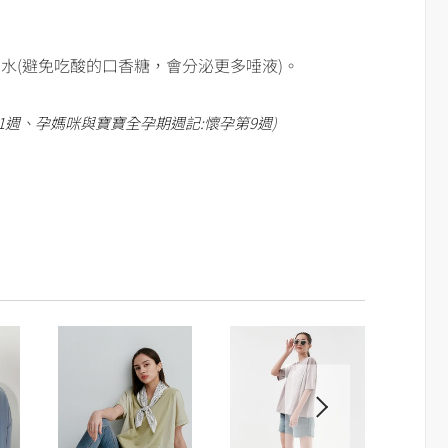
水(避免吃酸的口香糖，會分泌更多唾液)。
1週
、
孕媽咪與寶寶全孕期週記:懷孕第9週
)