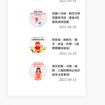
2022-05-16
惡露≠月經，教您分辨
惡露與月經，產後4招
徹底排除惡露
2022-04-25
拜床母、剃胎毛、彌
月、收涎、抓周，5個
寶寶趣味習俗!
2021-10-16
懷孕初期、中期、晚
期，三階段媽咪必知的
懷孕注意事項!
2022-09-13