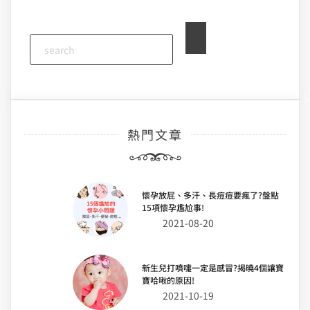
熱門文章
懷孕放屁、多汗、長痘痘要瘋了?盤點
15項懷孕尷尬事!
2021-08-20
新生兒打噴嚏一定是感冒?揭曉4個讓寶
寶哈啾的原因!
2021-10-19