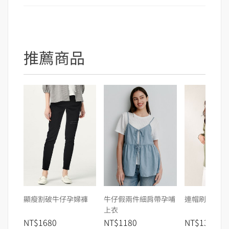
推薦商品
顯瘦割破牛仔孕婦褲
牛仔假兩件細肩帶孕哺
連帽刷毛寬鬆
上衣
NT$1680
NT$1180
NT$1380