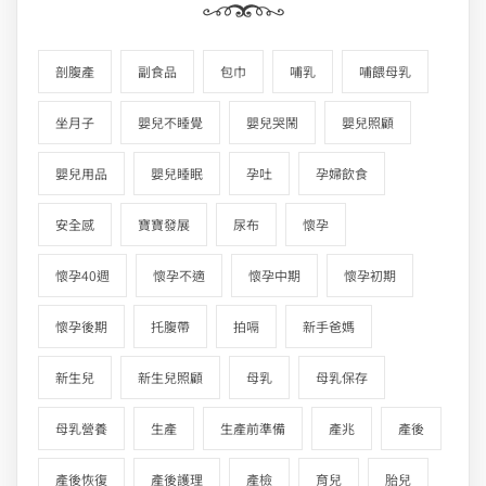
剖腹產
副食品
包巾
哺乳
哺餵母乳
坐月子
嬰兒不睡覺
嬰兒哭鬧
嬰兒照顧
嬰兒用品
嬰兒睡眠
孕吐
孕婦飲食
安全感
寶寶發展
尿布
懷孕
懷孕40週
懷孕不適
懷孕中期
懷孕初期
懷孕後期
托腹帶
拍嗝
新手爸媽
新生兒
新生兒照顧
母乳
母乳保存
母乳營養
生產
生產前準備
產兆
產後
產後恢復
產後護理
產檢
育兒
胎兒