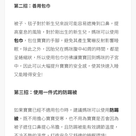
第二招：善用包巾
被子、毯子對於新生兒來說可能容易遮掩到口鼻，提
高窒息的風險，對於剛出生的新生兒，媽咪可以使用
包巾
，包住寶寶的手腳，避免其產生驚嚇反射影響睡
眠，除此之外，因胎兒在媽咪腹中40周的時間，都是
呈蜷縮狀，所以使用包巾彷彿讓寶寶回到媽咪的子宮
中，因此可以大幅提升寶寶的安全感，使其快速入睡
又能睡得安全!
第三招：使用一件式的防踢被
如果寶寶已經不適用包巾時，建議媽咪可以使用
防踢
被
，既不用擔心寶寶受寒，也不用為寶寶是否會因為
被子遮住口鼻提心吊膽，且防踢被能有效調節溫度，
不冷不熱的溫度，打造安全又舒適的睡眠環境!