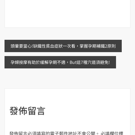
文
頭暈要當心!缺鐵性貧血症狀一次看，掌握孕期補鐵2原則
章
孕婦按摩有助於緩解孕期不適，But這7種穴道須避免!
導
覽
發佈留言
發佈留言必須填寫的電子郵件地址不會公開。
必填欄位標