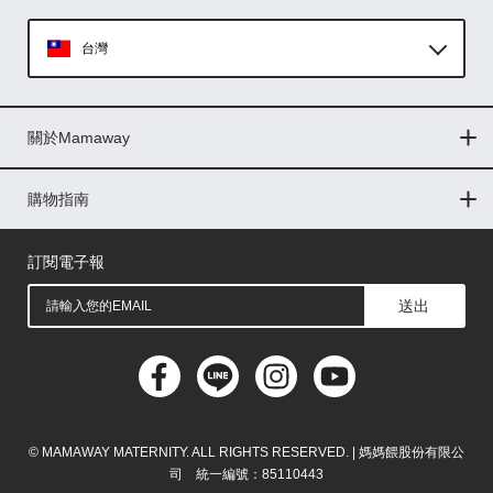
台灣
Global
關於Mamaway
印尼
門市據點
最新消息
品牌故事
人力招募
媒體花絮
隱私權聲明
CSR企業社會責任
菲律賓
購物指南
購物常見問題
退換貨問題
儲值金使用條款
購買儲值金
發票問題
會員權益
線上留言
吸乳器-免費體驗
馬來西亞
訂閱電子報
送出
© MAMAWAY MATERNITY. ALL RIGHTS RESERVED. | 媽媽餵股份有限公
司 統一編號：85110443