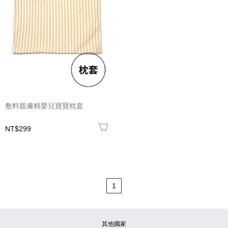
敷料親膚棉嬰兒寶寶枕套
NT$299
1
其他國家