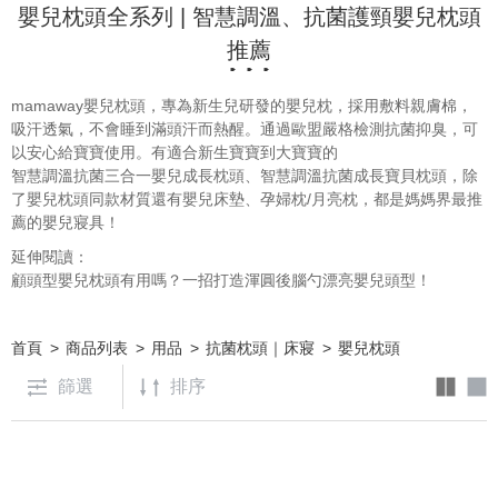
嬰兒枕頭全系列 | 智慧調溫、抗菌護頸嬰兒枕頭
推薦
mamaway嬰兒枕頭，專為新生兒研發的嬰兒枕，採用敷料親膚棉，
吸汗透氣，不會睡到滿頭汗而熱醒。通過歐盟嚴格檢測抗菌抑臭，可
以安心給寶寶使用。有適合新生寶寶到大寶寶的
智慧調溫抗菌三合一嬰兒成長枕頭
、
智慧調溫抗菌成長寶貝枕頭
，除
了嬰兒枕頭同款材質還有
嬰兒床墊
、
孕婦枕/月亮枕
，都是媽媽界最推
薦的嬰兒寢具！
延伸閱讀：
顧頭型嬰兒枕頭有用嗎？一招打造渾圓後腦勺漂亮嬰兒頭型！
首頁
商品列表
用品
抗菌枕頭｜床寢
嬰兒枕頭
篩選