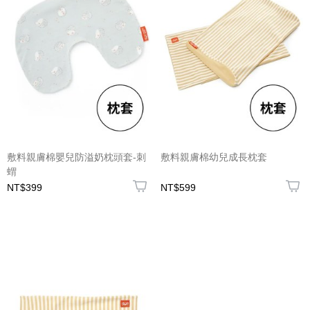
敷料親膚棉嬰兒防溢奶枕頭套-刺
敷料親膚棉幼兒成長枕套
蝟
NT$399
NT$599