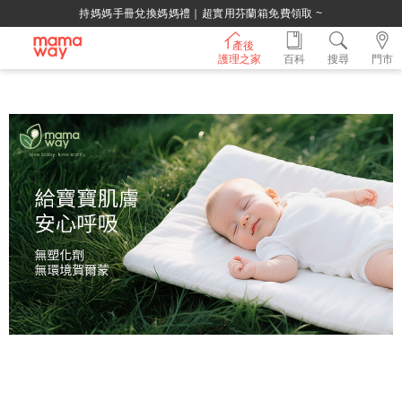
持媽媽手冊兌換媽媽禮｜超實用芬蘭箱免費領取 ~
產後
護理之家
百科
搜尋
門市