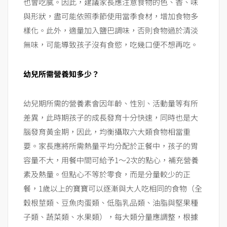
也會吃膩。因此，建議家長應注意食物的色、香、味
與形狀，盡可能依照季節使用當季食材，增加食物多
樣化。此外，適量加入鹽巴調味，否則食物過於清淡
無味，可能導致孩子沒有食慾，吃幾口便不想再吃。
幼兒所需營養知多少？
幼兒期所需的營養素會因年齡、性別、活動量等有所
差異，此時期孩子的成長發育十分快速，同時也是大
腦發育黃金期，因此，均衡攝取六大類食物相當重
要。家長應將所需熱量平均分配於正餐中，孩子的胃
容量不大，用餐中間可給予1～2次的點心，補充營養
素及熱量。但點心不等於零食，而是分量較少的正
餐，1歲以上的寶寶可以逐漸與大人吃相同的食物（全
穀根莖類、豆魚肉蛋類、低脂乳品類、油脂與堅果種
子類、蔬菜類、水果類），每大類分量應調整，根據