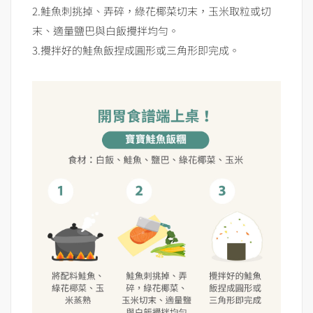
2.鮭魚刺挑掉、弄碎，綠花椰菜切末，玉米取粒或切
末、適量鹽巴與白飯攪拌均勻。
3.攪拌好的鮭魚飯捏成圓形或三角形即完成。