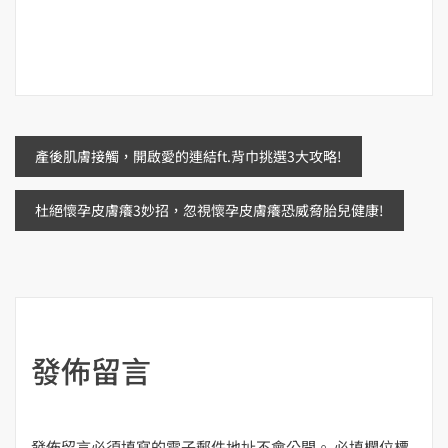
文
產後肌膚接觸，開啟愛的連結ft.背巾挑選3大攻略!
章
杜絕懷孕皮膚癢3妙招，忽視懷孕皮膚癢恐威脅胎兒健康!
導
覽
發佈留言
發佈留言必須填寫的電子郵件地址不會公開。
必填欄位標