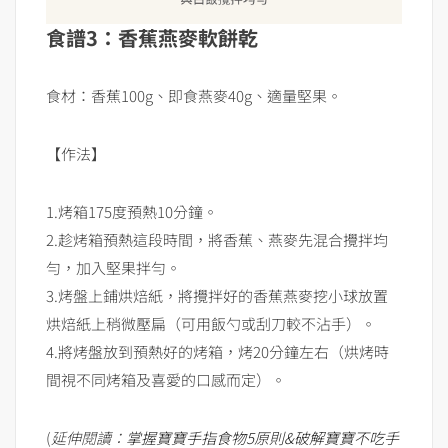
食譜3：香蕉燕麥軟餅乾
食材：香蕉100g、即食燕麥40g、適量堅果。
【作法】
1.烤箱175度預熱10分鐘。
2.趁烤箱預熱這段時間，將香蕉、燕麥先混合攪拌均
勻，加入堅果拌勻。
3.烤盤上鋪烘焙紙，將攪拌好的香蕉燕麥挖小球放置
烘焙紙上稍微壓扁（可用飯勺或刮刀較不沾手）。
4.將烤盤放到預熱好的烤箱，烤20分鐘左右（烘烤時
間視不同烤箱及喜愛的口感而定）。
(
延伸閱讀：
掌握寶寶手指食物5原則&破解寶寶不吃手