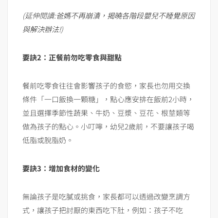
(延伸閱讀:
爸媽不再崩潰，揭曉各階段嬰兒不睡覺原因
與解決辦法!
)
要訣
2
：正餐前勿吃零食與甜點
餐前吃零食往往會影響孩子的食慾，家長也勿用交換
條件「一口飯換一顆糖」，點心應安排在飯前2小時，
並且選擇季節性蔬果、牛奶、豆漿、豆花、根莖類等
做為孩子的點心。小叮嚀，幼兒2歲前，不要讓孩子喝
低脂或脫脂奶。
要訣
3
：增加食材的變化
無論孩子是吃膩或挑食，家長都可以透過改變烹調方
式，讓孩子把討厭的東西吃下肚，例如：孩子不吃