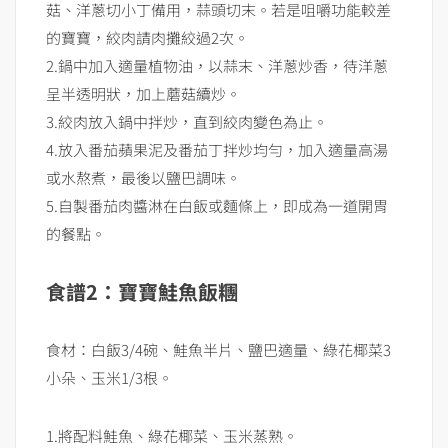
菇、洋蔥切小丁備用，蒜頭切末。若是咀嚼功能較差
的寶寶，絞肉請肉攤絞過2次。
2.鍋中加入適量植物油，以蒜末、洋蔥炒香，待洋蔥
呈半透明狀，加上蘑菇續炒。
3.絞肉放入鍋中拌炒，直到絞肉變色為止。
4.放入番茄蘋果泥及番茄丁拌炒均勻，加入適量高湯
或水熬煮，最後以鹽巴調味。
5.自製番茄肉醬淋在白飯或麵條上，即成為一道開胃
的餐點。
食譜2：寶寶鮭魚飯糰
食材：白飯3/4碗、鮭魚半片、鹽巴適量、綠花椰菜3
小朵、玉米1/3根。
1.將配料鮭魚、綠花椰菜、玉米蒸熟。