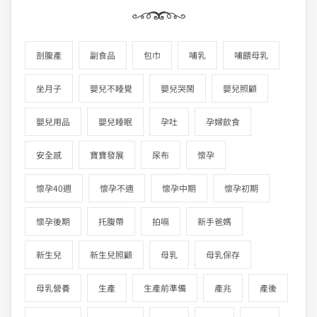
剖腹產
副食品
包巾
哺乳
哺餵母乳
坐月子
嬰兒不睡覺
嬰兒哭鬧
嬰兒照顧
嬰兒用品
嬰兒睡眠
孕吐
孕婦飲食
安全感
寶寶發展
尿布
懷孕
懷孕40週
懷孕不適
懷孕中期
懷孕初期
懷孕後期
托腹帶
拍嗝
新手爸媽
新生兒
新生兒照顧
母乳
母乳保存
母乳營養
生產
生產前準備
產兆
產後