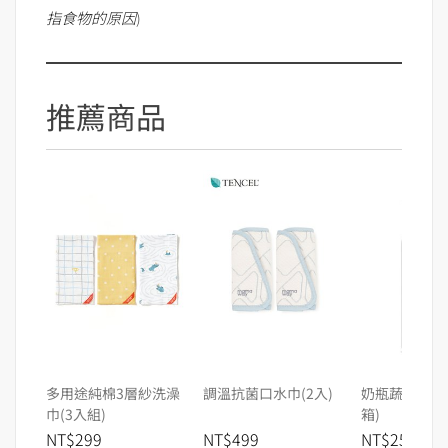
指食物的原因
)
推薦商品
多用途純棉3層紗洗澡
調溫抗菌口水巾(2入)
奶瓶蔬果洗潔精
巾(3入組)
箱)
NT$299
NT$499
NT$2580