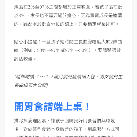
線落在3％至97％之間都屬於正常範圍。若孩子落在低
於3％，家長也不需要過於擔心，因為寶寶成長是連續
的，雖然處於低百分位的線上，只要穩定成長即可。
貼心小提醒：一旦孩子短時間生長曲線幅度大於2條曲
線（例如：50％→97％或97％→50％），要請醫師做
評估較佳。
(延伸閱讀:
１～１２個月嬰兒發展懶人包，男女嬰兒生
長曲線表大公開
)
開胃食譜端上桌！
排除掉病理因素，讓孩子回歸良好用餐習慣與環境
後，對於某些食慾本身較差的孩子，到底哪些方式可