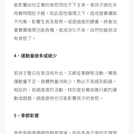
能影響幼兒正餐的食慾而吃不下主食，使孩子總在非
用餐時間肚子餓，如此惡性循環之下，造成營養攝取
不均衡，影響生長及發育。或是過度的餵養，將會加
重寶寶腸胃功能負擔，造成消化不良，自然吃飯就沒
有食慾了。
4、運動量過多或過少
若孩子整日在家沒有外出，又都從事靜態活動，導致
運動量不足、身體熱量消耗少，勢必不易感到飢餓。
相反的，若過度激烈活動，特別是在餐前進行劇烈運
動或遊戲，過度疲勞也可能影響孩子的食慾。
5、季節影響
食慾有時會週期性輕度增減，這些多為正常的生理現