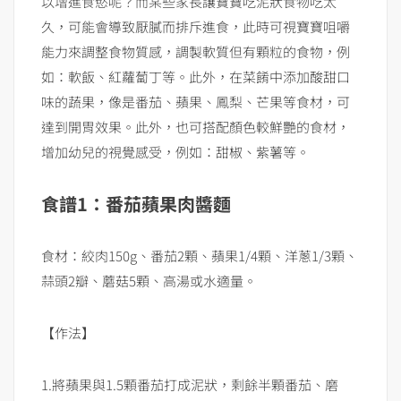
以增進食慾呢？而某些家長讓寶寶吃泥狀食物吃太
久，可能會導致厭膩而排斥進食，此時可視寶寶咀嚼
能力來調整食物質感，調製軟質但有顆粒的食物，例
如：軟飯、紅蘿蔔丁等。此外，在菜餚中添加酸甜口
味的蔬果，像是番茄、蘋果、鳳梨、芒果等食材，可
達到開胃效果。此外，也可搭配顏色較鮮艷的食材，
增加幼兒的視覺感受，例如：甜椒、紫薯等。
食譜1：番茄蘋果肉醬麵
食材：絞肉150g、番茄2顆、蘋果1/4顆、洋蔥1/3顆、
蒜頭2瓣、蘑菇5顆、高湯或水適量。
【作法】
1.將蘋果與1.5顆番茄打成泥狀，剩餘半顆番茄、磨