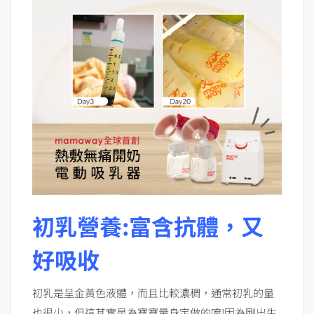
初乳營養:富含抗體，又
好吸收
初乳是呈金黃色液體，而且比較濃稠，通常初乳的量
也很少，但這其實是為寶寶量身定做的唷!因為剛出生