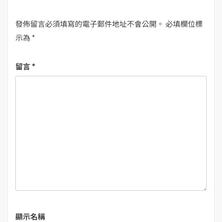
發佈留言必須填寫的電子郵件地址不會公開。
必填欄位標
示為
*
留言
*
顯示名稱