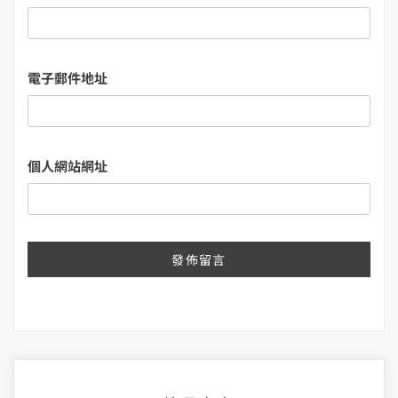
電子郵件地址
個人網站網址