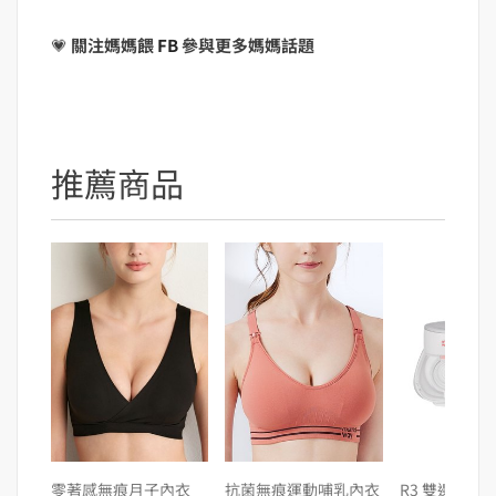
💗
關注媽媽餵
FB
參與更多媽媽話題
推薦商品
零著感無痕月子內衣
抗菌無痕運動哺乳內衣
R3 雙邊電動