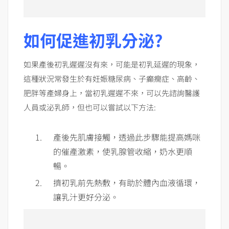
如何促進初乳分泌?
如果產後初乳遲遲沒有來，可能是初乳延遲的現象，
這種狀況常發生於有妊娠糖尿病、子癲癇症、高齡、
肥胖等產婦身上，當初乳遲遲不來，可以先諮詢醫護
人員或泌乳師，但也可以嘗試以下方法:
產後先肌膚接觸，透過此步驟能提高媽咪
的催產激素，使乳腺管收縮，奶水更順
暢。
擠初乳前先熱敷，有助於體內血液循環，
讓乳汁更好分泌。