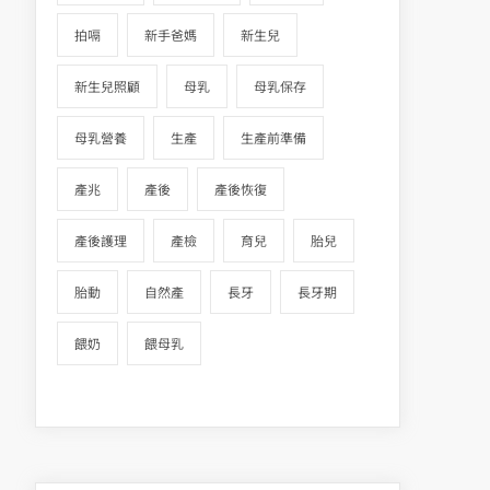
拍嗝
新手爸媽
新生兒
新生兒照顧
母乳
母乳保存
母乳營養
生產
生產前準備
產兆
產後
產後恢復
產後護理
產檢
育兒
胎兒
胎動
自然產
長牙
長牙期
餵奶
餵母乳