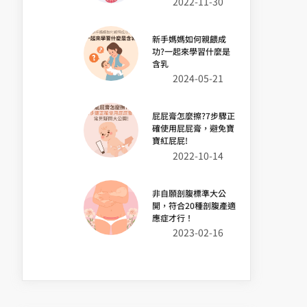
2022-11-30
新手媽媽如何親餵成
功?一起來學習什麼是
含乳
2024-05-21
屁屁膏怎麼擦?7步驟正
確使用屁屁膏，避免寶
寶紅屁屁!
2022-10-14
非自願剖腹標準大公
開，符合20種剖腹產適
應症才行！
2023-02-16