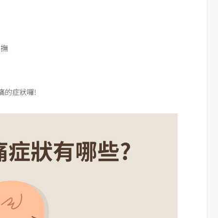
安撫
痛的症狀囉!