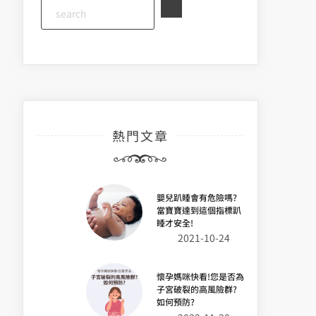
熱門文章
嬰兒趴睡會有危險嗎?
當寶寶達到這個指標趴
睡才安全!
2021-10-24
懷孕媽咪快看!您是否為
子宮破裂的高風險群?
如何預防?