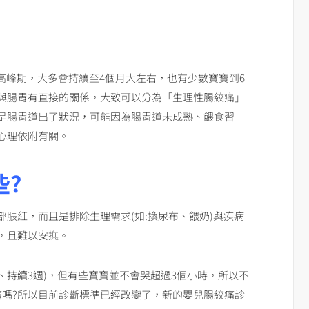
是高峰期，大多會持續至4個月大左右，也有少數寶寶到6
與腸胃有直接的關係，大致可以分為「生理性腸絞痛」
是腸胃道出了狀況，可能因為腸胃道未成熟、餵食習
心理依附有關。
些?
脹紅，而且是排除生理需求(如:換尿布、餵奶)與疾病
，且難以安撫。
天、持續3週)，但有些寶寶並不會哭超過3個小時，所以不
痛嗎?所以目前診斷標準已經改變了，新的嬰兒腸絞痛診