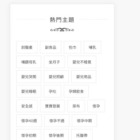
熱門主題
剖腹產
副食品
包巾
哺乳
哺餵母乳
坐月子
嬰兒不睡覺
嬰兒哭鬧
嬰兒照顧
嬰兒用品
嬰兒睡眠
孕吐
孕婦飲食
安全感
寶寶發展
尿布
懷孕
懷孕40週
懷孕不適
懷孕中期
懷孕初期
懷孕後期
托腹帶