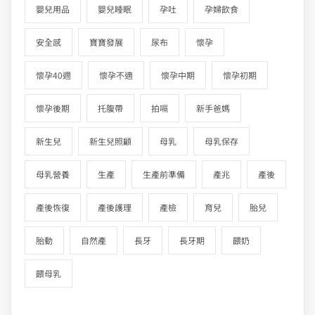
嬰兒用品
嬰兒睡眠
孕吐
孕婦飲食
安全感
寶寶發展
尿布
懷孕
懷孕40週
懷孕不適
懷孕中期
懷孕初期
懷孕後期
托腹帶
拍嗝
新手爸媽
新生兒
新生兒照顧
母乳
母乳保存
母乳營養
生產
生產前準備
產兆
產後
產後恢復
產後護理
產檢
育兒
胎兒
胎動
自然產
長牙
長牙期
餵奶
餵母乳