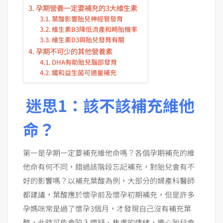
孕期營養一定要補充的3大維生素
葉酸影響胎兒神經管發育
維生素B3降低流產和畸胎機率
維生素D3與胎兒發育有關
孕期不可少的其他營養素
DHA有助胎兒腦部發育
鐵和益生菌可適量補充
迷思1：該不該補充維他
命？
第一是孕期一定要補充維他命嗎？各個孕期補充的維
他命有何不同，錯過該階段忘記補充，對胎兒會有不
好的影響嗎？以補充葉酸為例，大部分的婦產科醫師
都建議，葉酸應於懷孕前及懷孕初期補充，但是許多
孕媽咪常是過了懷孕3個月，才發現自己沒有補充葉
酸，此時可能會陷入懷疑、焦慮的情緒，擔心胎兒會