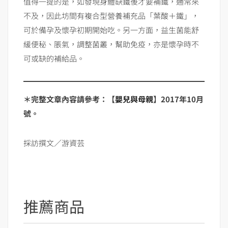
值得一提的是，如發現身體缺鐵後才要補鐵，通常來
不及，因此坊間有複合型營養補充品「葉酸＋鐵」，
可於備孕及懷孕初期開始吃。另一方面，益生菌能舒
緩便秘、脹氣，調整菌叢，幫助免疫，亦是懷孕時不
可或缺的補給品。
＊完整文章內容請參考：【
嬰兒與母親
】2017年10月
號。
採訪撰文／游資芸
推薦商品