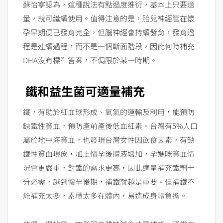
蘇怡寧認為，這種說法有點過度推衍，基本上只要適
量，就可繼續使用。值得注意的是，胎兒神經管在懷
孕早期便已發育完全，但腦神經會持續發育，發育過
程是連續過程，而不是一個斷面階段，因此何時補充
DHA沒有標準答案，不侷限於某一時期。
鐵和益生菌可適量補充
鐵，有助於紅血球形成、氧氣的運輸及利用，能預防
缺鐵性貧血，預防產前產後低血紅素。台灣有5%人口
屬於地中海貧血，也發現台灣女性因飲食因素，有缺
鐵性貧血現象，加上懷孕後體液增加，孕媽咪貧血情
況會更嚴重，對鐵的需求更高，因此適量補充鐵劑十
分必需，越到懷孕後期，補鐵就越是重要。但補鐵不
能補充太多，累積太多在體內，易造成身體負擔。