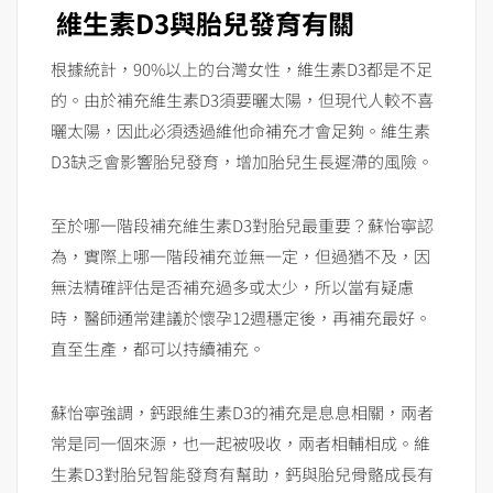
維生素D3與胎兒發育有關
根據統計，90%以上的台灣女性，維生素D3都是不足
的。由於補充維生素D3須要曬太陽，但現代人較不喜
曬太陽，因此必須透過維他命補充才會足夠。維生素
D3缺乏會影響胎兒發育，增加胎兒生長遲滯的風險。
至於哪一階段補充維生素D3對胎兒最重要？蘇怡寧認
為，實際上哪一階段補充並無一定，但過猶不及，因
無法精確評估是否補充過多或太少，所以當有疑慮
時，醫師通常建議於懷孕12週穩定後，再補充最好。
直至生產，都可以持續補充。
蘇怡寧強調，鈣跟維生素D3的補充是息息相關，兩者
常是同一個來源，也一起被吸收，兩者相輔相成。維
生素D3對胎兒智能發育有幫助，鈣與胎兒骨骼成長有