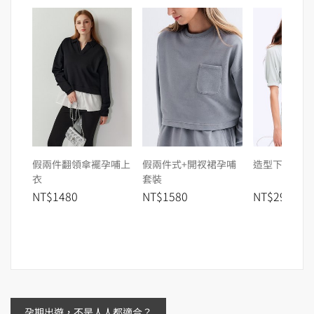
假兩件翻領傘襬孕哺上
假兩件式+開衩裙孕哺
造型下擺孕哺
衣
套裝
NT$1480
NT$1580
NT$299
孕期出遊，不是人人都適合？