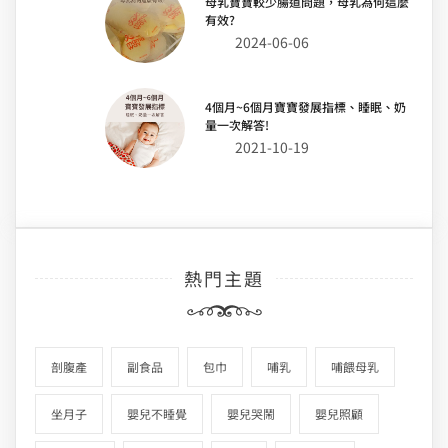
母乳寶寶較少腸道問題，母乳為何這麼
有效?
2024-06-06
4個月~6個月寶寶發展指標、睡眠、奶
量一次解答!
2021-10-19
熱門主題
剖腹產
副食品
包巾
哺乳
哺餵母乳
坐月子
嬰兒不睡覺
嬰兒哭鬧
嬰兒照顧