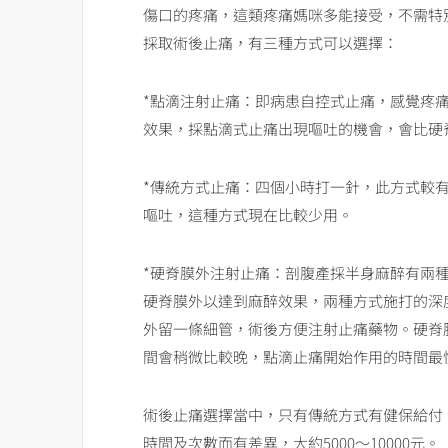
傷口的疼痛，這類疼痛媽咪多能接受，不需特
採取術後止痛，有三種方式可以選擇：
*點滴注射止痛：即病患自控式止痛，感覺疼
效果，採點滴式止痛出現嘔吐的機會，會比硬
*傳統方式止痛：四個小時打一針，此方式較
嘔吐，這種方式現在比較少用。
*硬脊膜外注射止痛：剖腹產採半身麻醉有兩
硬脊膜外以達到麻醉效果，兩種方式施打的深
外留一條細管，術後方便注射止痛藥物。硬脊
間會稍微比較晚，點滴止痛開始作用的時間最
術後止痛選擇當中，只有傳統方式有健保給付
時間及次數而有差異，大約5000～10000元。