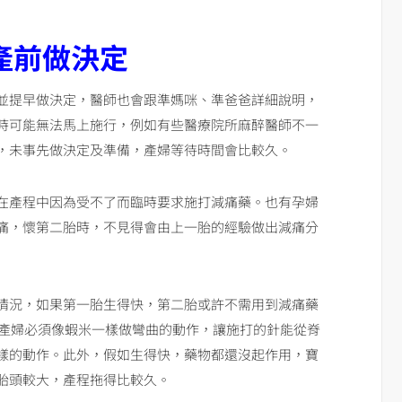
產前做決定
並提早做決定，醫師也會跟準媽咪、準爸爸詳細說明，
時可能無法馬上施行，例如有些醫療院所麻醉醫師不一
，未事先做決定及準備，產婦等待時間會比較久。
在產程中因為受不了而臨時要求施打減痛藥。也有孕婦
痛，懷第二胎時，不見得會由上一胎的經驗做出減痛分
情況，如果第一胎生得快，第二胎或許不需用到減痛藥
時產婦必須像蝦米一樣做彎曲的動作，讓施打的針能從脊
樣的動作。此外，假如生得快，藥物都還沒起作用，寶
胎頭較大，產程拖得比較久。