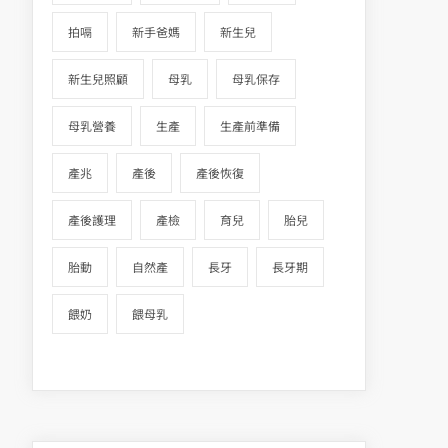
拍嗝
新手爸媽
新生兒
新生兒照顧
母乳
母乳保存
母乳營養
生產
生產前準備
產兆
產後
產後恢復
產後護理
產檢
育兒
胎兒
胎動
自然產
長牙
長牙期
餵奶
餵母乳