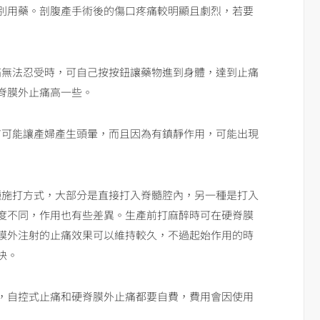
別用藥。剖腹產手術後的傷口疼痛較明顯且劇烈，若要
痛無法忍受時，可自己按按鈕讓藥物進到身體，達到止痛
脊膜外止痛高一些。
有可能讓產婦產生頭暈，而且因為有鎮靜作用，可能出現
種施打方式，大部分是直接打入脊髓腔內，另一種是打入
度不同，作用也有些差異。生產前打麻醉時可在硬脊膜
膜外注射的止痛效果可以維持較久，不過起始作用的時
快。
，自控式止痛和硬脊膜外止痛都要自費，費用會因使用