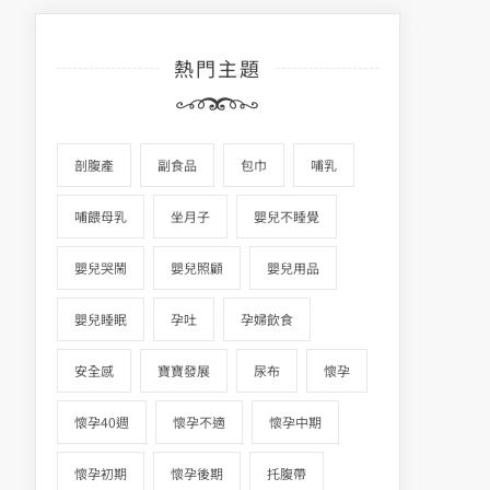
熱門主題
剖腹產
副食品
包巾
哺乳
哺餵母乳
坐月子
嬰兒不睡覺
嬰兒哭鬧
嬰兒照顧
嬰兒用品
嬰兒睡眠
孕吐
孕婦飲食
安全感
寶寶發展
尿布
懷孕
懷孕40週
懷孕不適
懷孕中期
懷孕初期
懷孕後期
托腹帶