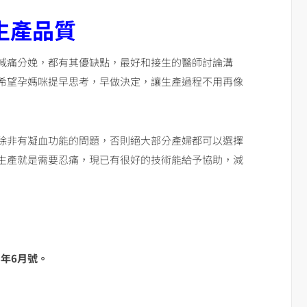
生產品質
減痛分娩，都有其優缺點，最好和接生的醫師討論溝
希望孕媽咪提早思考，早做決定，讓生產過程不用再像
除非有凝血功能的問題，否則絕大部分產婦都可以選擇
生產就是需要忍痛，現已有很好的技術能給予協助，減
8
年
6
月號。