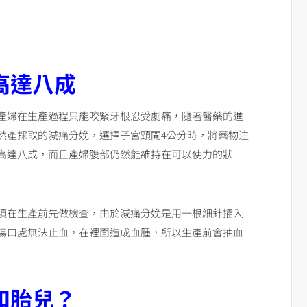
高達八成
產婦在生產過程只能咬緊牙根忍受劇痛，隨著醫藥的進
然產採取的減痛分娩，選擇子宮頸開4公分時，將藥物注
高達八成，而且產婦腹部仍然能維持在可以使力的狀
須在生產前先做檢查，由於減痛分娩是用一根細針插入
傷口處無法止血，在裡面造成血腫，所以生產前會抽血
和胎兒？