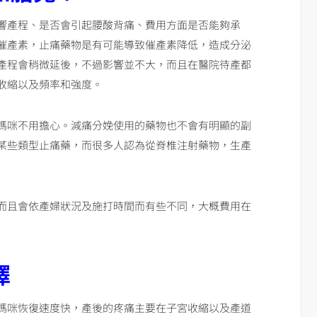
響產程、是否會引起腰酸背痛、費用方面是否能夠承
催產素，止痛藥物是有可能導致催產素降低，造成分泌
產程會稍微延後，不過影響並不大，而且在醫院待產都
收縮以及頻率和強度。
媽咪不用擔心。減痛分娩使用的藥物也不會有明顯的副
某些類型止痛藥，而很多人認為從脊椎注射藥物，生產
而且會依產婦狀況及施打時間而有些不同，大概費用在
擇
媽咪恢復速度快，產後的疼痛主要在子宮收縮以及產道