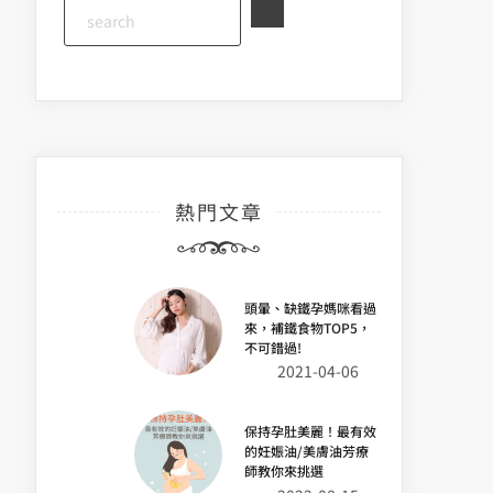
熱門文章
頭暈、缺鐵孕媽咪看過
來，補鐵食物TOP5，
不可錯過!
2021-04-06
保持孕肚美麗！最有效
的妊娠油/美膚油芳療
師教你來挑選