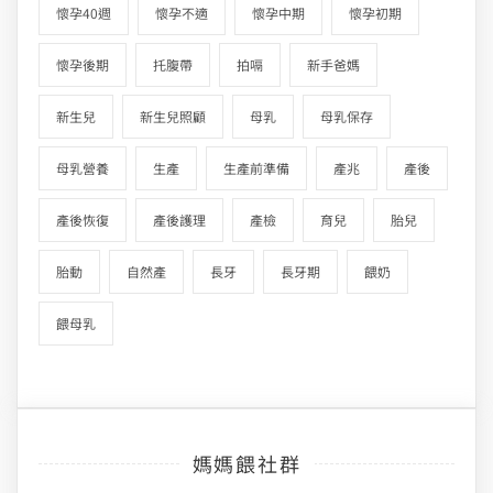
懷孕40週
懷孕不適
懷孕中期
懷孕初期
懷孕後期
托腹帶
拍嗝
新手爸媽
新生兒
新生兒照顧
母乳
母乳保存
母乳營養
生產
生產前準備
產兆
產後
產後恢復
產後護理
產檢
育兒
胎兒
胎動
自然產
長牙
長牙期
餵奶
餵母乳
媽媽餵社群