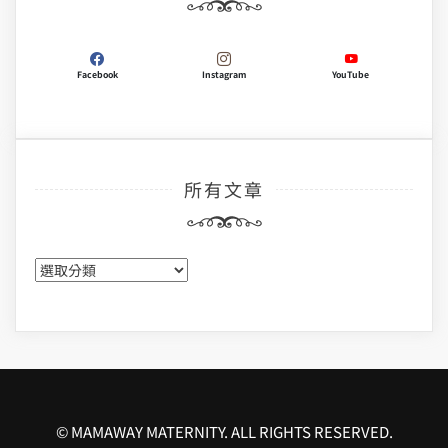
Facebook
Instagram
YouTube
所有文章
所
有
文
章
© MAMAWAY MATERNITY. ALL RIGHTS RESERVED.