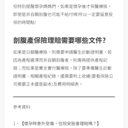
但特別提醒懷孕媽媽們，如果是懷孕後才保醫療險，
即使是非自願剖腹也可能不給付唷!所以一定要留意投
保的時間點!
剖腹產保險理賠需要哪些文件?
如果是日額醫療險，則需要申請醫生診斷證明書，若
因為產程遲滯而非自願剖腹者，則需再提供產程記
錄；而如果是實支實付醫療險，除了要準備醫生診斷
證明書、相關產程紀錄，還需要附上收據(要看保險公
司需要正本還是副本)及費用明細表。
參考資料:
1、
【懷孕時意外受傷，住院安胎會理賠嗎？】