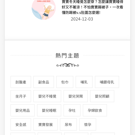
寶寶冬天睡覺怎麼穿？怎麼讓寶寶睡得
好又不著涼！不怕寶寶踢被子，一次看
懂防踢被v.s肚圍怎麼選!
2024-12-03
熱門主題
剖腹產
副食品
包巾
哺乳
哺餵母乳
坐月子
嬰兒不睡覺
嬰兒哭鬧
嬰兒照顧
嬰兒用品
嬰兒睡眠
孕吐
孕婦飲食
安全感
寶寶發展
尿布
懷孕