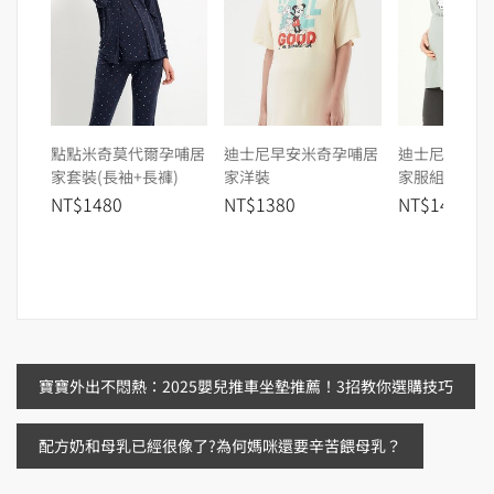
點點米奇莫代爾孕哺居
迪士尼早安米奇孕哺居
迪士尼101忠
家套裝(長袖+長褲)
家洋裝
家服組
NT$1480
NT$1380
NT$1480
文
寶寶外出不悶熱：2025嬰兒推車坐墊推薦！3招教你選購技巧
章
配方奶和母乳已經很像了?為何媽咪還要辛苦餵母乳？