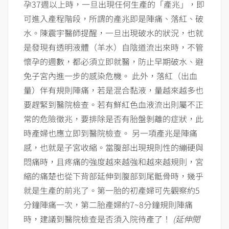
孕37週以上時，一旦出現任何生產的「產兆」，即
可進入產程階段，所謂的產兆即是陣痛、落紅、破
水。陳震宇醫師提醒，一旦出現破水的狀況，也就
是發現有透明液體（羊水）自陰道流出來時，不管
懷孕的週數，都必須立即就醫，防止早期破水、避
免子宮內進一步的感染危機。 此外，落紅（出血
量）伴有規則陣痛，若是混合黏液，量越來越多也
要趕緊到醫院檢查。若有鮮紅色血液流出則屬不正
常的危險徵兆，要排除是否有胎盤剝離的症狀，此
時產婦也應立即到醫院檢查。 另一項產兆是陣痛
感，也就是子宮收縮。當腹部出現規則性的繃硬與
悶痛時，且疼痛的強度越來越強和越來越規則，宮
縮的痛楚也從下背部延伸到腹部到尾骶骨時，幾乎
就是生產的前兆了。第一胎的初產婦可先觀察約5
分鐘陣痛一次，第二胎產婦約7~8分鐘規則陣痛
時，建議到醫院檢查是否須入院待產了！
(延伸閱