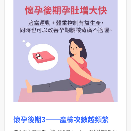
懷孕後期3──產檢次數越頻繁