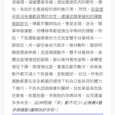
液循環，減緩腰痠背痛；增加產道肌肉的韌性、彈
性，有助於生產過程的順利進行等。 然而，
若是懷
孕前沒有運動習慣的女性，建議從簡單緩和的運動
做起即可
。陳震宇醫師指出，像是走路、游泳、簡
單伸展運動、爬樓梯等都是適合孕媽咪的運動。例
如，下肢運動最簡單的方式就是雙手扶著椅背，一
腳固定，另一腳往後成弓箭步，維持數秒，腿部明
顯感覺被伸展；或是蹲踞動作，雙手扶著椅背，身
體站直慢慢提起腳跟，腳尖維持著地姿勢，身體慢
慢往下蹲，再慢慢站直，重複此動作數次，前兩者
動作都可減少下肢痠痛、放鬆腿部。 記住，所有的
運動都要在安全範圍的環境下和自己能負荷的體力
下進行，不妨先諮詢婦產科醫師，但如果是高危險
妊娠者、前置胎盤、多胞胎的孕媽咪等，反而建議
多多休息。
(延伸閱讀:
「孕」動不可少! 必推薦4種
孕婦運動!讓媽咪好孕到~
)