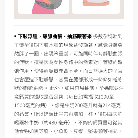
￭ 下肢浮腫，靜脈曲張、抽筋跟著來
多數孕媽咪到
了懷孕後期下肢水腫的現象益發顯著，感覺身體突
然胖了一圈、出現笨重感，可能同時伴有靜脈曲張
的症狀。這是因為女性身體中的激素對血管壁的鬆
弛作用，使得靜脈瓣閉合不全，而日益擴大的子宮
也會壓迫下腔靜脈，容易在腿部形成一條條如蚯蚓
狀的靜脈曲張。 此外，如果容易抽筋，孕媽咪要注
意鈣質的攝取是否足夠（每日約需攝取1000至
1500毫克的鈣），像是牛奶200毫升就有214毫克
的鈣質，所以奶類比平常再增加一杯，後期每天約
喝兩杯牛奶（約480 毫升），不夠的鈣質量可從其
他食物如黑芝麻、小魚乾、豆漿、堅果類等補充，