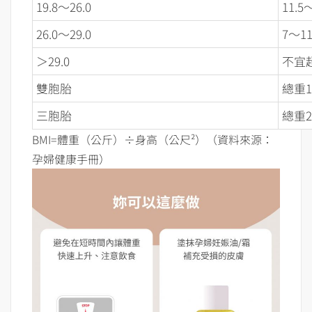
19.8～26.0
11.
26.0～29.0
7～1
＞29.0
不宜
雙胞胎
總重1
三胞胎
總重2
BMI=體重（公斤）÷身高（公尺²）（資料來源：
孕婦健康手冊）