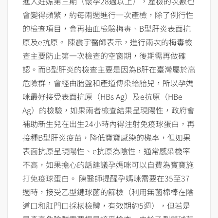
進入妊娠第三期（懷孕28週以上），產檢的次數也
會變得頻繁，約每兩週進行一次產檢，除了例行性
的檢查項目，會再抽血檢驗梅毒、B型肝炎表面抗
原及e抗原。 陳震宇醫師表示，進行兩次的梅毒檢
查主要防止第一次檢查的空窗期，後期需再做確
認。而B型肝炎的檢查主要是因為B肝在臺灣屬於高
危險群，會經由胎盤和產道傳染給胎兒，所以孕媽
咪最好接受表面抗原（HBs Ag）及e抗原（HBe
Ag）的檢驗，如果兩者檢查結果呈現陽性，政府會
補助新生兒在出生24小時內得注射免疫球蛋白，再
接種B型肝炎疫苗，降低寶寶感染的機率，但如果
表面抗原呈現陽性、e抗原為陰性，通常感染機率
不高，如果擔心的話建議孕媽咪可以自費為寶寶施
打免疫球蛋白。 陳醫師提醒孕媽咪需要在35至37
週時，接受乙型鏈球菌的篩檢（利用無菌棉棒在陰
道口和肛門口採樣檢體，有效期約5週），但若是