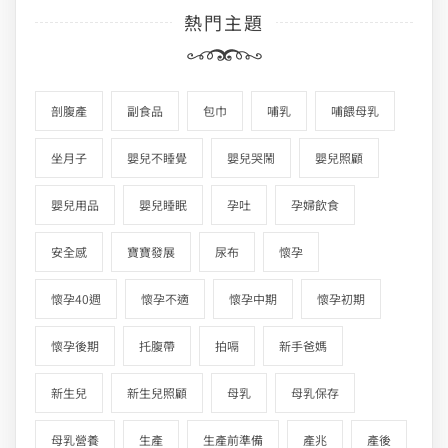
熱門主題
剖腹產
副食品
包巾
哺乳
哺餵母乳
坐月子
嬰兒不睡覺
嬰兒哭鬧
嬰兒照顧
嬰兒用品
嬰兒睡眠
孕吐
孕婦飲食
安全感
寶寶發展
尿布
懷孕
懷孕40週
懷孕不適
懷孕中期
懷孕初期
懷孕後期
托腹帶
拍嗝
新手爸媽
新生兒
新生兒照顧
母乳
母乳保存
母乳營養
生產
生產前準備
產兆
產後