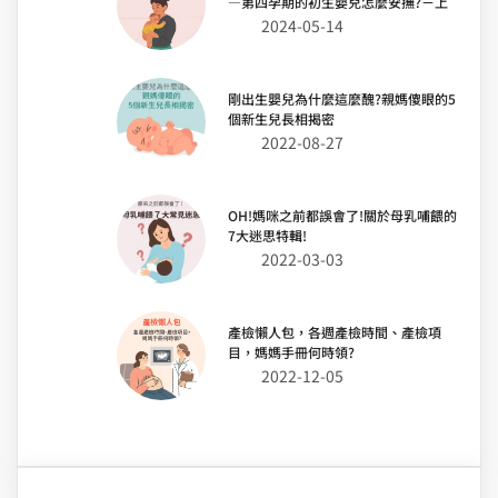
—第四孕期的初生嬰兒怎麼安撫?－上
2024-05-14
剛出生嬰兒為什麼這麼醜?親媽傻眼的5
個新生兒長相揭密
2022-08-27
OH!媽咪之前都誤會了!關於母乳哺餵的
7大迷思特輯!
2022-03-03
產檢懶人包，各週產檢時間、產檢項
目，媽媽手冊何時領?
2022-12-05