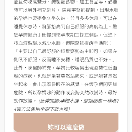
並且勿吃高鹽分、醃製類食物、加工食品等，必要
時可以另外補充鈣片。 陳震宇醫師提到，出現水腫
的孕婦也要避免久坐久站、並且多多休息，可以在
睡覺休息時，將腳抬高到自己舒服的高度為止。雖
然孕婦健康手冊提到懷孕末期宜採左側臥，促進下
肢血液循環以減少水腫，但陳醫師提醒孕媽咪：
「主要以自己最舒服的睡覺姿勢為主即可，如果左
側臥不舒服，反而睡不安穩、睡眠品質也不好。」
此外，陳醫師補充，孕婦比較容易出現姿勢性低血
壓的症狀，也就是坐著突然站起來、或是躺著忽然
坐起來，會出現頭昏眼花的感覺，在懷孕期間更加
危險，所以孕媽咪的動作或姿勢突然改變時，最好
動作放慢。
(延伸閱讀:
孕婦水腫，腳跟麵龜一樣嗎?
4種方法告別孕期下肢水腫
)