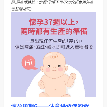
讀:
預產期將近，快看!孕媽不可不知的超實用待產
包整理指南
)
懷孕後期6──注意併發症的發