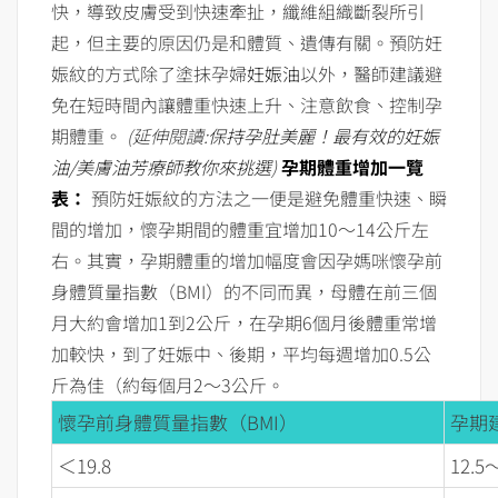
快，導致皮膚受到快速牽扯，纖維組織斷裂所引
起，但主要的原因仍是和體質、遺傳有關。預防妊
娠紋的方式除了塗抹孕婦
妊娠油
以外，醫師建議避
免在短時間內讓體重快速上升、注意飲食、控制孕
期體重。
(延伸閱讀:
保持孕肚美麗！最有效的妊娠
油/美膚油芳療師教你來挑選
)
孕期體重增加一覽
表：
預防妊娠紋的方法之一便是避免體重快速、瞬
間的增加，懷孕期間的體重宜增加10～14公斤左
右。其實，孕期體重的增加幅度會因孕媽咪懷孕前
身體質量指數（BMI）的不同而異，母體在前三個
月大約會增加1到2公斤，在孕期6個月後體重常增
加較快，到了妊娠中、後期，平均每週增加0.5公
斤為佳（約每個月2～3公斤。
懷孕前身體質量指數（BMI）
孕期
＜19.8
12.