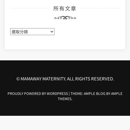
所有文章
所
有
文
章
© MAMAWAY MATERNITY. ALL RIGHTS RESERVED.
PROUDLY POWERED BY WORDPRESS
|
THEME: AMPLE BLOG BY
AMPLE
THEMES
.