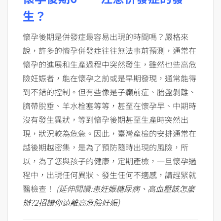
生？
懷孕後期是併發症最容易出現的時間嗎？嚴格來
說，許多的懷孕併發症往往無法事前預測，通常在
懷孕的進展和生產過程中突然發生，雖然也些高危
險妊娠者，能在懷孕之前或是早期發現，通常能得
到不錯的控制。但有些像是子癲前症、胎盤剝離、
臍帶脫垂、羊水栓塞等等，甚至在懷孕早、中期時
沒有發生異狀，等到懷孕後期甚至生產時突然出
現，狀況較為危急。因此，臺灣產檢的安排通常在
越後期越密集，是為了預防隨時出現的風險，所
以，為了您與孩子的健康，定期產檢，一旦懷孕過
程中，出現任何異狀、發生任何不適感，請趕緊就
醫檢查！
(延伸閱讀:
患妊娠糖尿病、高血壓該怎麼
辦?2招讓你遠離高危險妊娠
)