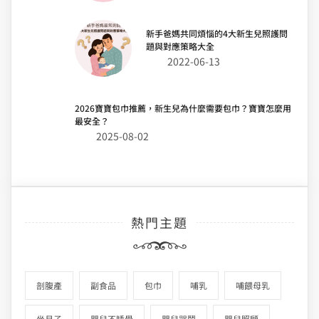
新手爸媽共同煩惱的4大新生兒照護問
題與對應策略大全
2022-06-13
2026寶寶包巾推薦，新生兒為什麼需要包巾？寶寶怎麼用
最安全？
2025-08-02
熱門主題
剖腹產
副食品
包巾
哺乳
哺餵母乳
坐月子
嬰兒不睡覺
嬰兒哭鬧
嬰兒照顧