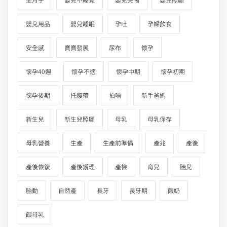
嬰兒用品
嬰兒睡眠
孕吐
孕婦飲食
安全感
寶寶發展
尿布
懷孕
懷孕40週
懷孕不適
懷孕中期
懷孕初期
懷孕後期
托腹帶
拍嗝
新手爸媽
新生兒
新生兒照顧
母乳
母乳保存
母乳營養
生產
生產前準備
產兆
產後
產後恢復
產後護理
產檢
育兒
胎兒
胎動
自然產
長牙
長牙期
餵奶
餵母乳