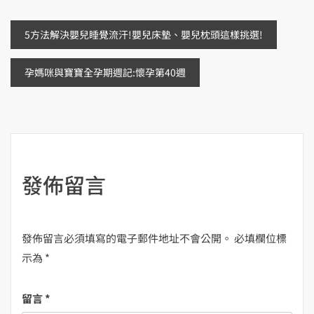
文
5方法解決嬰兒睡覺流汗!嬰兒床墊、嬰兒枕頭這樣挑選!
章
孕媽咪與寶寶全孕期週記:懷孕第40週
導
覽
發佈留言
發佈留言必須填寫的電子郵件地址不會公開。
必填欄位標
示為
*
留言
*