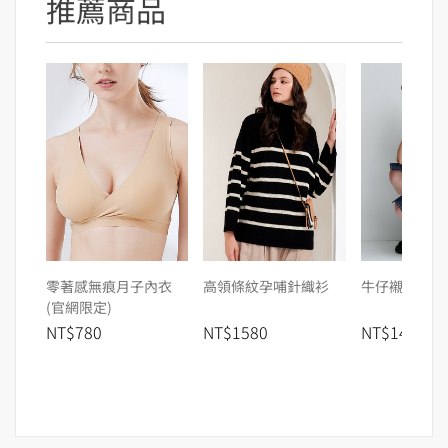
推薦商品
零著感無痕月子內衣
高領條紋孕哺針織衫
牛仔襯衫式孕
(官網限定)
NT$780
NT$1580
NT$1480