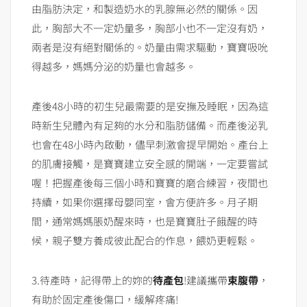
由脂肪決定，和製造奶水的乳腺無必然的關係。因
此，胸部大不一定奶量多，胸部小也不一定沒有奶，
兩者是沒有絕對關係的。奶量由需求驅動，寶寶吸吮
得越多，媽媽分泌的奶量也會越多。
產後48小時的初生兒最需要的是安撫及睡眠，因為這
時新生兒體內有足夠的水分和脂肪儲備。而產後泌乳
也會在48小時內啟動，儘早刺激會提早開始。產台上
的肌膚接觸，是寶寶建立安全感的開端，一定要嘗試
喔！把握產後每三個小時和寶寶的磨合練習，夜間也
持續，如果你選擇母嬰同室，會方便許多。月子期
間，通常媽媽脹奶醒來時，也是寶寶肚子餓醒的時
候，親子雙方養成彼此配合的作息，餵奶更輕鬆。
3.待產時，記得帶上的妳的
待產包
!建議攜帶
束腹帶
，
有助於固定產後傷口，緩解疼痛!