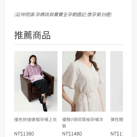
(延伸閱讀:
孕媽咪與寶寶全孕期週記:懷孕第39週
)
推薦商品
撞色拼接連帽孕哺上衣
優雅V領荷葉袖孕哺洋
彈性開岔直筒
裝
NT$1380
NT$1480
NT$1380