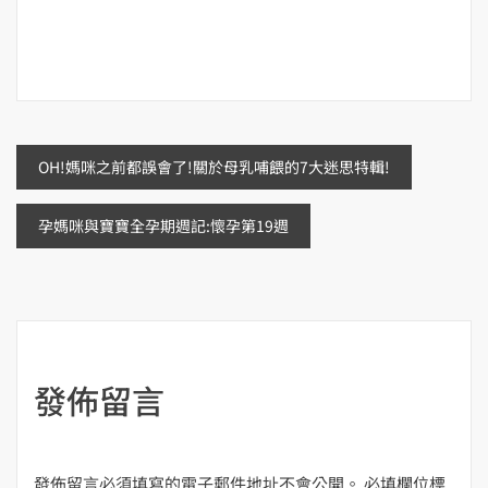
文
OH!媽咪之前都誤會了!關於母乳哺餵的7大迷思特輯!
章
孕媽咪與寶寶全孕期週記:懷孕第19週
導
覽
發佈留言
發佈留言必須填寫的電子郵件地址不會公開。
必填欄位標