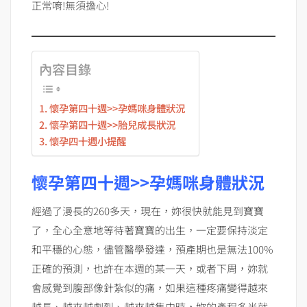
正常唷!無須擔心!
內容目錄
懷孕第四十週>>孕媽咪身體狀況
懷孕第四十週>>胎兒成長狀況
懷孕四十週小提醒
懷孕第四十週>>孕
媽咪身體狀況
經過了漫長的260多天，現在，妳很快就能見到寶寶
了，全心全意地等待著寶寶的出生，一定要保持淡定
和平穩的心態，儘管醫學發達，預產期也是無法100%
正確的預測，也許在本週的某一天，或者下周，妳就
會感覺到腹部像針紮似的痛，如果這種疼痛變得越來
越長、越來越劇烈、越來越集中時，妳的產程多半就