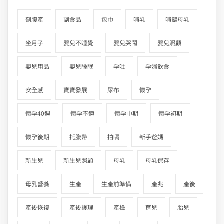
剖腹產
副食品
包巾
哺乳
哺餵母乳
坐月子
嬰兒不睡覺
嬰兒哭鬧
嬰兒照顧
嬰兒用品
嬰兒睡眠
孕吐
孕婦飲食
安全感
寶寶發展
尿布
懷孕
懷孕40週
懷孕不適
懷孕中期
懷孕初期
懷孕後期
托腹帶
拍嗝
新手爸媽
新生兒
新生兒照顧
母乳
母乳保存
母乳營養
生產
生產前準備
產兆
產後
產後恢復
產後護理
產檢
育兒
胎兒