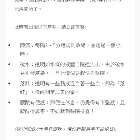
已經開始了。
此時若出現以下產兆，請立即就醫:
陣痛：每隔3～5分鐘規則收縮，並超過一個小
時。
破水：透明如水樣的液體自陰道流出，由於破水
易引發感染，一旦此情況要趕快去醫院。
落紅：透明有一些黏液混合著一些血，即為「落
紅」，像經期第二天的量。
腰酸有便感：即便在休息，仍覺得有下墜感、且
腰酸得厲害，不妨就到醫院檢查！
(延伸閱讀:
4大產兆症狀，讓妳輕鬆待產不被退貨!
)