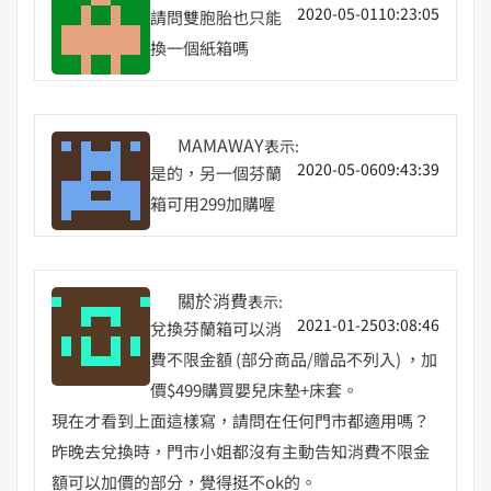
2020-05-0110:23:05
請問雙胞胎也只能
換一個紙箱嗎
MAMAWAY
表示:
2020-05-0609:43:39
是的，另一個芬蘭
箱可用299加購喔
關於消費
表示:
2021-01-2503:08:46
兌換芬蘭箱可以消
費不限金額 (部分商品/贈品不列入) ，加
價$499購買嬰兒床墊+床套。
現在才看到上面這樣寫，請問在任何門市都適用嗎？
昨晚去兌換時，門市小姐都沒有主動告知消費不限金
額可以加價的部分，覺得挺不ok的。