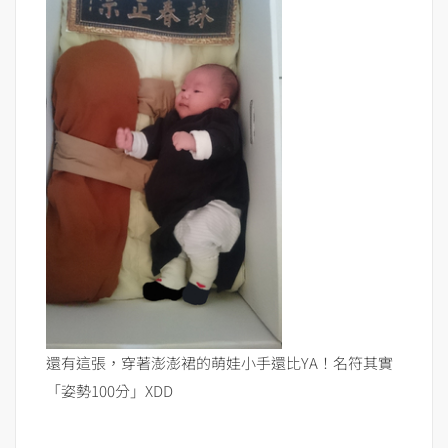
還有這張，穿著澎澎裙的萌娃小手還比YA！名符其實
「姿勢100分」XDD