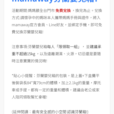
活動期間:媽媽餵全台門市
免費兌換
，換完為止。兌換
方式:請懷孕中的媽咪本人攜帶媽媽手冊與證件，將入
mamaway官方會員、Line好友，並綁定手機，即可免
費兌換芬蘭嬰兒箱!
注意事項:芬蘭嬰兒箱
每人「限領取一組」
， 並
建議承
重不超過15kg
，以及遠離潮濕、火源，切忌還是要隨
時注意寶寶的情況唷!
*貼心小提醒：芬蘭嬰兒箱的包裝，是上蓋+下盒攤平
後裝袋長84*寬79cm的體積，加上2.1kg的重量，摩托
車或手提，都有一定的重量和體積，建議由老公或家
人陪同領取幫忙拿喔!
(延伸閱讀：
最有安全感的小空間 認識芬蘭箱!
)