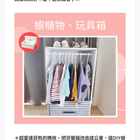
＊超愛達菲熊的媽咪，把芬蘭箱改造成公車，還DIY做