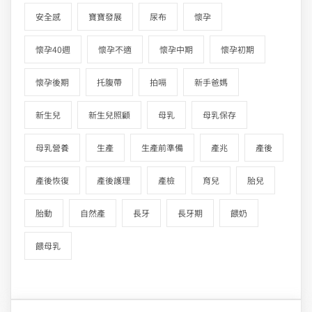
安全感
寶寶發展
尿布
懷孕
懷孕40週
懷孕不適
懷孕中期
懷孕初期
懷孕後期
托腹帶
拍嗝
新手爸媽
新生兒
新生兒照顧
母乳
母乳保存
母乳營養
生產
生產前準備
產兆
產後
產後恢復
產後護理
產檢
育兒
胎兒
胎動
自然產
長牙
長牙期
餵奶
餵母乳