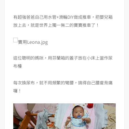
有超強爸爸自己用水管+滑輪DIY做成推車，把嬰兒箱
放上去，就是世界上獨一無二的寶寶推車了！
這位聰明的媽咪，用芬蘭箱的蓋子放在小床上當作尿
布檯
每次換尿布，就不用頻繁的彎腰，搞得自己腰痠背痛
囉！