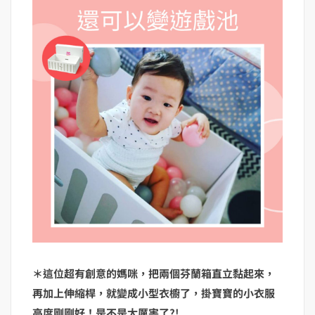
＊這位超有創意的媽咪，把兩個芬蘭箱直立黏起來，
再加上伸縮桿，就變成小型衣櫥了，掛寶寶的小衣服
高度剛剛好！是不是太厲害了?!