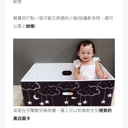
創意
幫寶貝打點一張可愛又舒適的小箱(蚊蟲較多時，還可
以套上
蚊帳
)
或是在芬蘭嬰兒箱旁邊，擺上可以刺激新生兒
視覺的
黑白圖卡