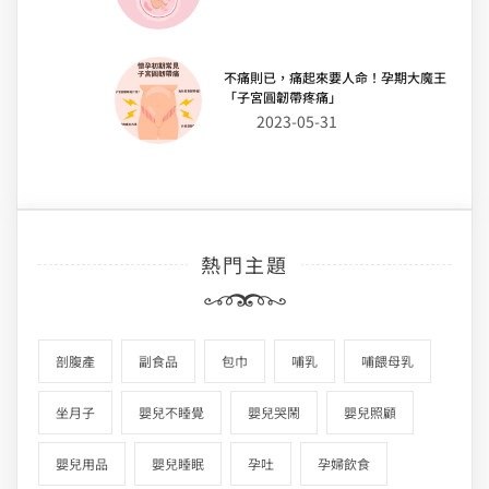
不痛則已，痛起來要人命！孕期大魔王
「子宮圓韌帶疼痛」
2023-05-31
熱門主題
剖腹產
副食品
包巾
哺乳
哺餵母乳
坐月子
嬰兒不睡覺
嬰兒哭鬧
嬰兒照顧
嬰兒用品
嬰兒睡眠
孕吐
孕婦飲食