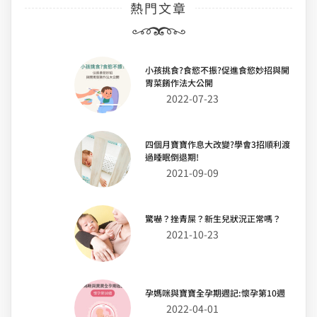
熱門文章
小孩挑食?食慾不振?促進食慾妙招與開
胃菜餚作法大公開
2022-07-23
四個月寶寶作息大改變?學會3招順利渡
過睡眠倒退期!
2021-09-09
驚嚇？挫青屎？新生兒狀況正常嗎？
2021-10-23
孕媽咪與寶寶全孕期週記:懷孕第10週
2022-04-01