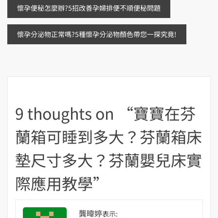
文
懷孕便秘怎麼辦?5招改善孕婦排便不順便秘問題
章
懷孕分泌物正常嗎?5種懷孕分泌物顏色帶您一探究竟!
導
覽
9 thoughts on “
寶寶在芬
蘭箱可睡到多大？芬蘭箱床
墊尺寸多大？芬蘭嬰兒床實
際應用教學
”
龔暐婷
表示: