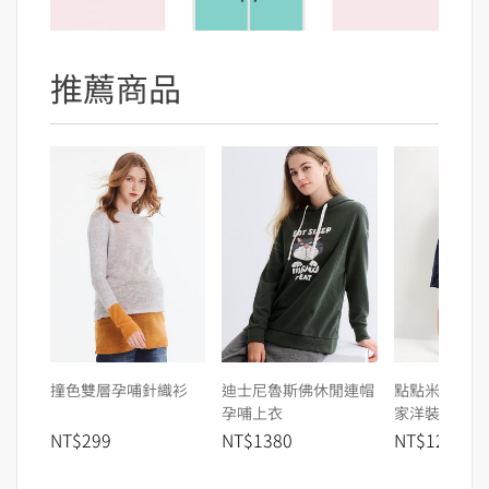
推薦商品
撞色雙層孕哺針織衫
迪士尼魯斯佛休閒連帽
點點米奇莫代
孕哺上衣
家洋裝
NT$299
NT$1380
NT$1280