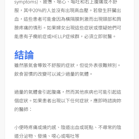
symptoms)、疲憊、噁心、嘔吐和右上腹痛或不舒
服，其中20%的人並沒有出現高血壓。若發生肝臟出
血，這些患者可能會因為橫隔膜刺激而出現頸部和肩
膀疼痛的情形。如果婦女出現這些症狀或懷疑她們可
能患有子癇前症或HELLP症候群，必須立即就醫。
結論
雖然脹氣會導致不舒服的症狀，但從外表很難辨別。
飲食習慣的改變可以減少過量的氣體。
過量的氣體會引起腹痛，然而其他疾病也可能引起這
個症狀。如果患者出現以下任何症狀，應即時諮詢妳
的醫師：
小便時疼痛或燒灼感、陰道出血或斑點、不尋常的陰
道分泌物、發燒、噁心或嘔吐等