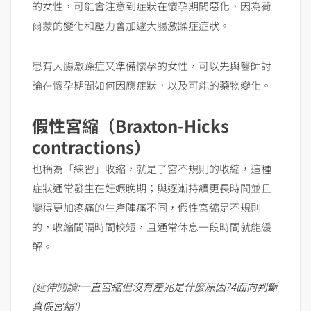
的女性，可能會注意到症狀在懷孕期間惡化，因為荷
爾蒙的變化和壓力會加遽大腸激躁症症狀。
患有大腸激躁症又準備懷孕的女性，可以先與醫師討
論在懷孕期間如何因應症狀，以及可能的藥物變化。
假性宮縮（Braxton-Hicks
contractions）
也稱為「練習」收縮，就是子宮不規則的收縮，這種
症狀通常發生在妊娠晚期；與逐漸持續更長時間並且
變得更加疼痛的生產陣痛不同，假性宮縮是不規則
的，收縮間隔時間較短，且通常休息一段時間就能緩
解。
(延伸閱讀:
一直宮縮但沒有產兆是什麼原因?4面向判斷
真假宮縮!
)