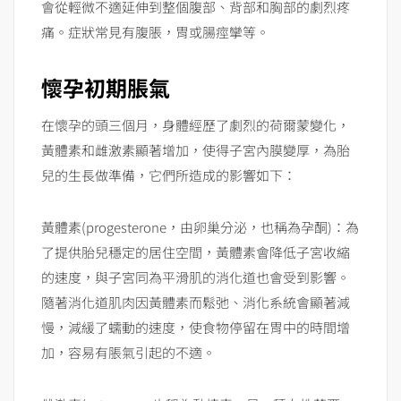
會從輕微不適延伸到整個腹部、背部和胸部的劇烈疼
痛。症狀常見有腹脹，胃或腸痙攣等。
懷孕初期脹氣
在懷孕的頭三個月，身體經歷了劇烈的荷爾蒙變化，
黃體素和雌激素顯著增加，使得子宮內膜變厚，為胎
兒的生長做準備，它們所造成的影響如下：
黃體素(progesterone，由卵巢分泌，也稱為孕酮)：為
了提供胎兒穩定的居住空間，黃體素會降低子宮收縮
的速度，與子宮同為平滑肌的消化道也會受到影響。
隨著消化道肌肉因黃體素而鬆弛、消化系統會顯著減
慢，減緩了蠕動的速度，使食物停留在胃中的時間增
加，容易有脹氣引起的不適。