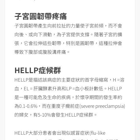
子宮圓韌帶疼痛
子宮圓韌帶產生向前拉扯的力量使子宮前傾，而不會
向後、或向下滑動，為子宮提供支撐。隨著子宮的擴
張，它會拉伸這些韌帶，特別是圓韌帶，這種拉伸會
導致下腹部或腹股溝疼痛。
HELLP症候群
HELLP是描述該病症的主要症狀的首字母縮寫，H =溶
血，EL = 肝臟酵素升高和LP =血小板計數低。HELLP
是一種可能危及生命的疾病，於懷孕期間的發生率約
為0.1-0.6%，而在重度子癇前症(severe preeclampsia)
的婦女，有5-10%會發生HELLP症候群。
HELLP大部分患者會出現似感冒症狀(flu-like