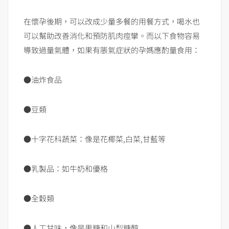
在懷孕後期，可以改成少量多餐的用餐方式，喝水也
可以幫助改善消化和預防肌肉痙攣。而以下食物容易
導致過量氣體，如果有脹氣症狀的孕媽應酌量食用：
●油炸食品
●豆類
●十字花科蔬菜：像是花椰菜,白菜,甘藍等
●乳製品：如牛奶和優格
●全穀類
●人工甘味，像是果糖和山梨糖醇