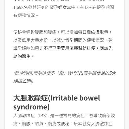
1,698名參與研究的懷孕婦女當中，有13%在懷孕期間
有便秘情況。
便秘會導致腹脹和腹痛，可以增加每日纖維攝取量，
以及飲用大量水份，以減少懷孕期間的便秘情況，建
議孕媽咪如果
非不得已需要用瀉藥幫助排便，應該先
諮詢醫生。
(延伸閱讀:
懷孕排便不「順」WHY?改善孕婦便祕的5大
絕招公開!
)
大腸激躁症(Irritable bowel
syndrome)
大腸激躁症（IBS）是一種常見的病症，會導致腹部絞
痛、腹脹、脹氣、腹瀉或便秘。原本就有大腸激躁症