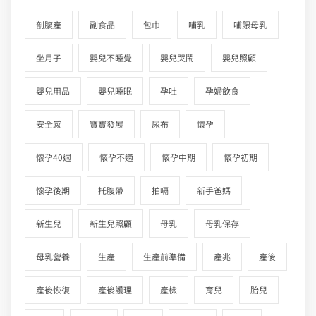
剖腹產
副食品
包巾
哺乳
哺餵母乳
坐月子
嬰兒不睡覺
嬰兒哭鬧
嬰兒照顧
嬰兒用品
嬰兒睡眠
孕吐
孕婦飲食
安全感
寶寶發展
尿布
懷孕
懷孕40週
懷孕不適
懷孕中期
懷孕初期
懷孕後期
托腹帶
拍嗝
新手爸媽
新生兒
新生兒照顧
母乳
母乳保存
母乳營養
生產
生產前準備
產兆
產後
產後恢復
產後護理
產檢
育兒
胎兒