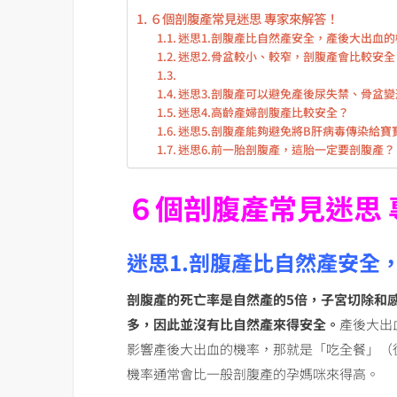
６個剖腹產常見迷思 專家來解答！
迷思1.剖腹產比自然產安全，產後大出血
迷思2.骨盆較小、較窄，剖腹產會比較安全
迷思3.剖腹產可以避免產後尿失禁、骨盆變
迷思4.高齡產婦剖腹產比較安全？
迷思5.剖腹產能夠避免將B肝病毒傳染給寶
迷思6.前一胎剖腹產，這胎一定要剖腹產？
６
個剖腹產常見迷思 
迷思1.剖腹產比自然產安全
剖腹產的死亡率是自然產的5倍，子宮切除和
多，因此並沒有比自然產來得安全。
產後大出
影響產後大出血的機率，那就是「吃全餐」（
機率通常會比一般剖腹產的孕媽咪來得高。