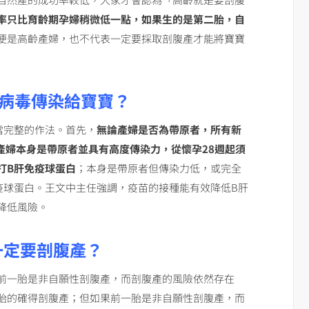
率只比育齡期孕婦稍微低一點，如果生的是第二胎，自
便是高齡產婦，也不代表一定要採取剖腹產才能將寶寶
肝病毒傳染給寶寶？
當完整的作法。首先，
無論產婦是否為帶原者，所有新
產婦本身是帶原者並具有高度傳染力，從懷孕28週起須
打B肝免疫球蛋白
；本身是帶原者但傳染力低，或完全
疫球蛋白。王文中主任強調，疫苗的接種能有效降低B肝
降低風險。
一定要剖腹產？
前一胎是非自願性剖腹產，而剖腹產的風險依然存在
胎的確得剖腹產；但如果前一胎是非自願性剖腹產，而