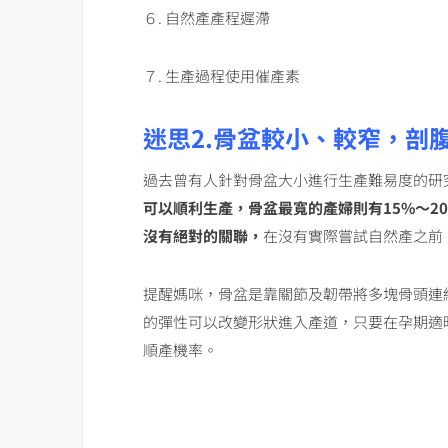
６. 自然產產程遲滯
７. 生產過程使用催產素
迷思2.骨盆較小、較窄，剖
過去曾有人針對骨盆大小進行生產難易度的研
可以順利生產，骨盆最寬的產婦則有15%～2
沒有絕對的關聯，
在沒有實際嘗試自然產之前
提醒媽咪，骨盆是靠關節及韌帶將多塊骨頭連
的彈性可以改變形狀進入產道，只要在孕期適
順產機率。