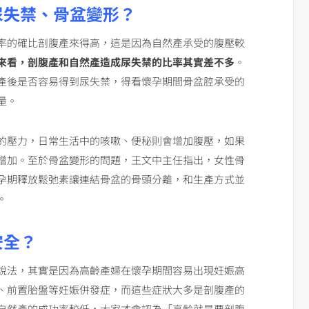
尿失禁、骨盆變形？
率的確比剖腹產來得高，這是因為自然產承受的腹壓較
來看，剖腹產和自然產造成尿失禁的比率其實差不多
。
產後是否容易得到尿失禁，得看懷孕期間骨盆腔承受的
量。
的壓力，日常生活中的咳嗽、便秘則會增加腹壓，如果
增加。至於骨盆變形的問題，王文中主任指出，女性骨
孕期釋放鬆弛素讓連結骨盆的骨頭分離，和生產方式並
。
安全？
說法，其實是因為高齡產婦在懷孕期間容易出現妊娠高
、前置胎盤等妊娠併發症，而這些症狀大多是剖腹產的
自然產的成功率較低，大家才會認為「高齡就是要剖腹