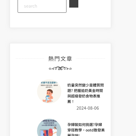
熱門文章
奶量突然變少是體質問
題? 把握追奶黃金時間
與超級發奶食物表推
薦！
2024-08-06
孕婦裝如何挑選?孕婦
穿搭教學，ootd散發美
麗孕味!