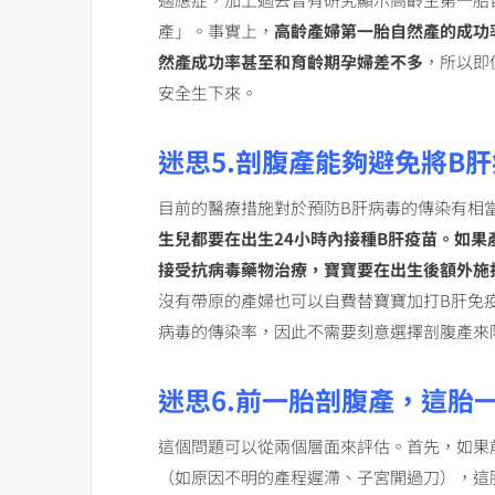
產」。事實上，
高齡產婦第一胎自然產的成功
然產成功率甚至和育齡期孕婦差不多
，所以即
安全生下來。
迷思5.剖腹產能夠避免將B
目前的醫療措施對於預防B肝病毒的傳染有相
生兒都要在出生24小時內接種B肝疫苗。如果
接受抗病毒藥物治療，寶寶要在出生後額外施
沒有帶原的產婦也可以自費替寶寶加打B肝免
病毒的傳染率，因此不需要刻意選擇剖腹產來
迷思6.前一胎剖腹產，這胎
這個問題可以從兩個層面來評估。首先，如果
（如原因不明的產程遲滯、子宮開過刀），這