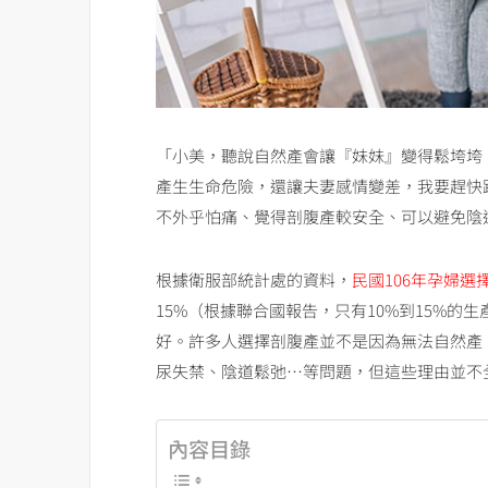
「小美，聽說自然產會讓『妹妹』變得鬆垮垮
產生生命危險，還讓夫妻感情變差，我要趕快
不外乎怕痛、覺得剖腹產較安全、可以避免陰
根據衛服部統計處的資料，
民國106年孕婦選擇
15%（根據聯合國報告，只有10%到15%
好。許多人選擇剖腹產並不是因為無法自然產
尿失禁、陰道鬆弛…等問題，但這些理由並不
內容目錄