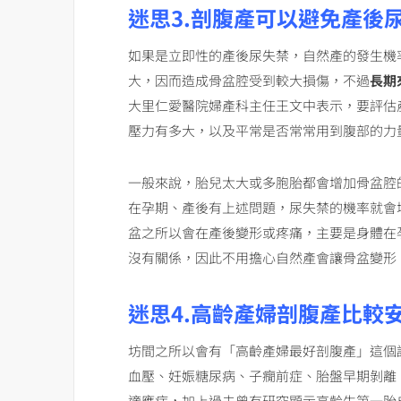
迷思3.剖腹產可以避免產後
如果是立即性的產後尿失禁，自然產的發生機
大，因而造成骨盆腔受到較大損傷，不過
長期
大里仁愛醫院婦產科主任王文中表示，要評估
壓力有多大，以及平常是否常常用到腹部的力
一般來說，胎兒太大或多胞胎都會增加骨盆腔
在孕期、產後有上述問題，尿失禁的機率就會
盆之所以會在產後變形或疼痛，主要是身體在
沒有關係，因此不用擔心自然產會讓骨盆變形
迷思4.高齡產婦剖腹產比較
坊間之所以會有「高齡產婦最好剖腹產」這個
血壓、妊娠糖尿病、子癇前症、胎盤早期剝離
適應症，加上過去曾有研究顯示高齡生第一胎