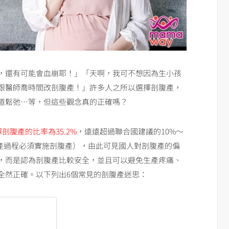
，還有可能會血崩耶！」「天啊，我可不想因為生小孩
跟醫師喬時間改剖腹產！」許多人之所以選擇剖腹產，
道鬆弛…等，但這些觀念真的正確嗎？
剖腹產的比率為35.2%
，遠遠超過聯合國建議的10%～
的生產過程必須實施剖腹產），由此可見國人對剖腹產的偏
，而是認為剖腹產比較安全，並且可以避免生產疼痛、
全然正確。以下列出6個常見的剖腹產迷思：