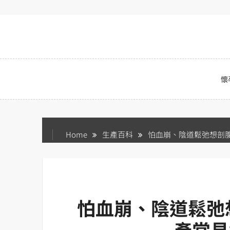
Skip
to
content
懷
Home
生產百科
怕血崩、陰道鬆弛想剖腹
怕血崩、陰道鬆弛
產常見