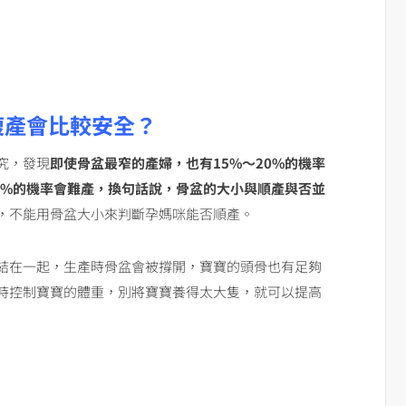
腹產會比較安全？
究，發現
即使骨盆最窄的產婦，也有15%～20%的機率
0%的機率會難產，換句話說，骨盆的大小與順產與否並
，不能用骨盆大小來判斷孕媽咪能否順產。
結在一起，生產時骨盆會被撐開，寶寶的頭骨也有足夠
時控制寶寶的體重，別將寶寶養得太大隻，就可以提高