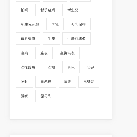
拍嗝
新手爸媽
新生兒
新生兒照顧
母乳
母乳保存
母乳營養
生產
生產前準備
產兆
產後
產後恢復
產後護理
產檢
育兒
胎兒
胎動
自然產
長牙
長牙期
餵奶
餵母乳