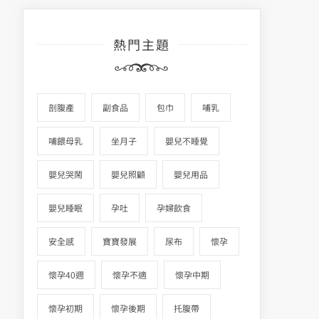
熱門主題
剖腹產
副食品
包巾
哺乳
哺餵母乳
坐月子
嬰兒不睡覺
嬰兒哭鬧
嬰兒照顧
嬰兒用品
嬰兒睡眠
孕吐
孕婦飲食
安全感
寶寶發展
尿布
懷孕
懷孕40週
懷孕不適
懷孕中期
懷孕初期
懷孕後期
托腹帶