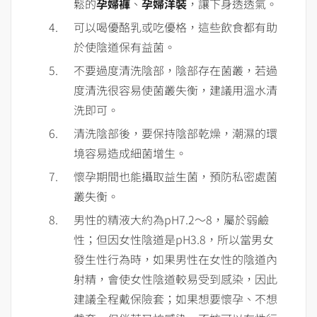
鬆的
孕婦褲
、
孕婦洋裝
，讓下身透透氣。
可以喝優酪乳或吃優格，這些飲食都有助
於使陰道保有益菌。
不要過度清洗陰部，陰部存在菌叢，若過
度清洗很容易使菌叢失衡，建議用溫水清
洗即可。
清洗陰部後，要保持陰部乾燥，潮濕的環
境容易造成細菌增生。
懷孕期間也能攝取益生菌，預防私密處菌
叢失衡。
男性的精液大約為pH7.2～8，屬於弱鹼
性；但因女性陰道是pH3.8，所以當男女
發生性行為時，如果男性在女性的陰道內
射精，會使女性陰道較易受到感染，因此
建議全程戴保險套；如果想要懷孕、不想