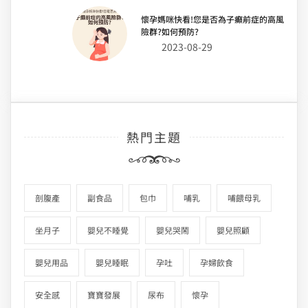
懷孕媽咪快看!您是否為子癲前症的高風
險群?如何預防?
2023-08-29
熱門主題
剖腹產
副食品
包巾
哺乳
哺餵母乳
坐月子
嬰兒不睡覺
嬰兒哭鬧
嬰兒照顧
嬰兒用品
嬰兒睡眠
孕吐
孕婦飲食
安全感
寶寶發展
尿布
懷孕