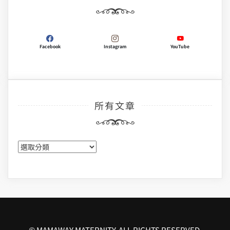
Facebook
Instagram
YouTube
所有文章
所
有
文
章
© MAMAWAY MATERNITY. ALL RIGHTS RESERVED.