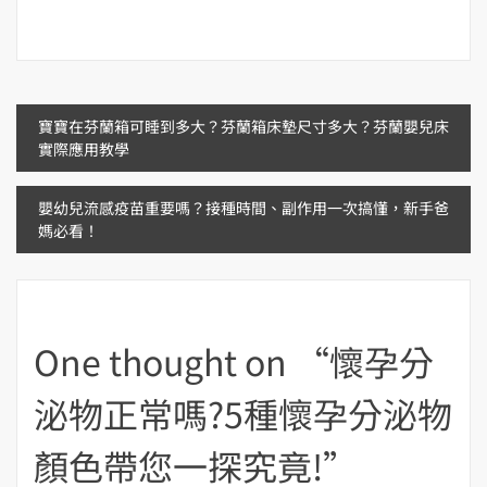
文
寶寶在芬蘭箱可睡到多大？芬蘭箱床墊尺寸多大？芬蘭嬰兒床
實際應用教學
章
嬰幼兒流感疫苗重要嗎？接種時間、副作用一次搞懂，新手爸
導
媽必看！
覽
One thought on “
懷孕分
泌物正常嗎?5種懷孕分泌物
顏色帶您一探究竟!
”