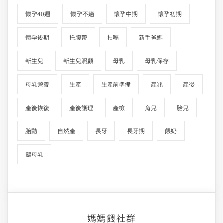
懷孕40週
懷孕不適
懷孕中期
懷孕初期
懷孕後期
托腹帶
拍嗝
新手爸媽
新生兒
新生兒照顧
母乳
母乳保存
母乳營養
生產
生產前準備
產兆
產後
產後恢復
產後護理
產檢
育兒
胎兒
胎動
自然產
長牙
長牙期
餵奶
餵母乳
媽媽餵社群