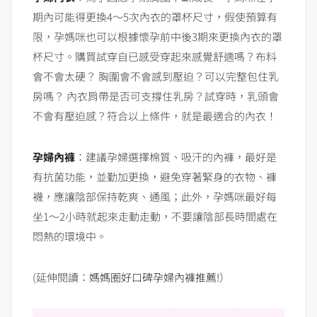
期內可能得更換4～5次內衣的罩杯尺寸，假使預算有
限，孕媽咪也可以根據懷孕前中後3期來更換內衣的罩
杯尺寸。購買試穿自已感受穿起來感覺舒適嗎？布料
會不會太硬？ 胸圍會不會感到壓迫？可以完整包住乳
房嗎？ 內衣肩帶是否可支撐住乳房？試穿時，乳頭會
不會有壓迫感？符合以上條件，就是最適合的內衣！
孕婦內褲
：建議孕婦選擇棉質、吸汗的內褲，最好是
有抗菌功能，並勤加更換，避免穿著緊身的衣物、褲
襪，應讓陰部保持乾爽、通風；此外，孕媽咪最好每
坐1～2小時就起來走動走動，不要讓陰部長時間處在
悶熱的環境中。
(延伸閱讀：
媽媽圈好口碑孕婦內褲推薦!
）