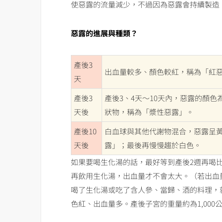
使惡露的流量減少，不過因為惡露會持續製造
惡露的進展與種類？
產後3
出血量較多、顏色較紅，稱為「紅
天
產後3
產後3、4天～10天內，惡露的顏
天後
狀物，稱為「漿性惡露」。
產後10
白血球與其他代謝物混合，惡露呈
天後
露」；最後再慢慢趨於白色。
如果要喝生化湯的話，最好等到產後2週再喝
再飲用生化湯，出血量才不會太大。（若出血
喝了生化湯或吃了含人參、當歸、酒的料理，
色紅、出血量多。產後子宮的重量約為1,000公