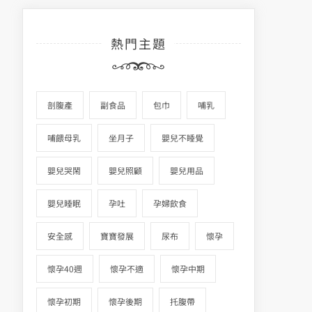
熱門主題
剖腹產
副食品
包巾
哺乳
哺餵母乳
坐月子
嬰兒不睡覺
嬰兒哭鬧
嬰兒照顧
嬰兒用品
嬰兒睡眠
孕吐
孕婦飲食
安全感
寶寶發展
尿布
懷孕
懷孕40週
懷孕不適
懷孕中期
懷孕初期
懷孕後期
托腹帶