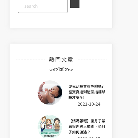
熱門文章
嬰兒趴睡會有危險嗎?
當寶寶達到這個指標趴
睡才安全!
2021-10-24
【媽媽報報】坐月子禁
忌與迷思大調查，坐月
子如何渡過？