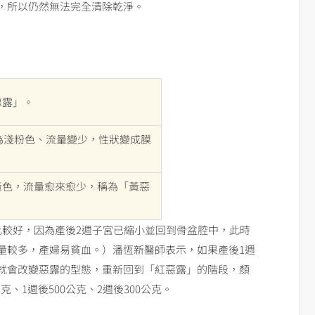
，所以仍然無法完全清除乾淨。
惡露」。
色為淺粉色、流量變少，性狀變成膜
黃色，流量愈來愈少，稱為「黃惡
比較好，因為產後2週子宮已縮小並回到骨盆腔中，此時
量較多，產婦易貧血。）潘恆新醫師表示，如果產後1週
就會改變惡露的型態，重新回到「紅惡露」的階段，顏
克、1週後500公克、2週後300公克。