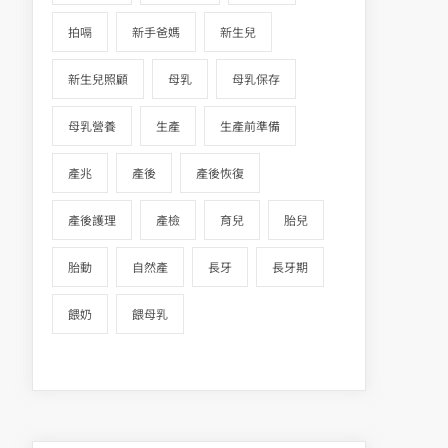
拍嗝
新手爸媽
新生兒
新生兒照顧
母乳
母乳保存
母乳營養
生產
生產前準備
產兆
產後
產後恢復
產後護理
產檢
育兒
胎兒
胎動
自然產
長牙
長牙期
餵奶
餵母乳