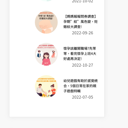
2021-10-02
【媽媽報報問券調查】
孕期”紋”風色變，妊
娠紋大調查!
2022-09-26
懷孕該離開職場?先等
等，看完懷孕上班4大
好處再決定!
2022-10-27
幼兒遊戲有助於感覺統
合，5個日常在家的親
子遊戲特輯
2022-07-05