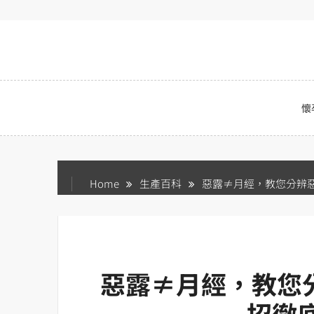
Skip
to
content
懷
Home
生產百科
惡露≠月經，教您分辨
惡露≠月經，教您
招徹