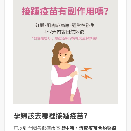
孕婦該去哪裡接踵疫苗?
可以到全國各鄉鎮市區
衛生所、流感疫苗合約醫療