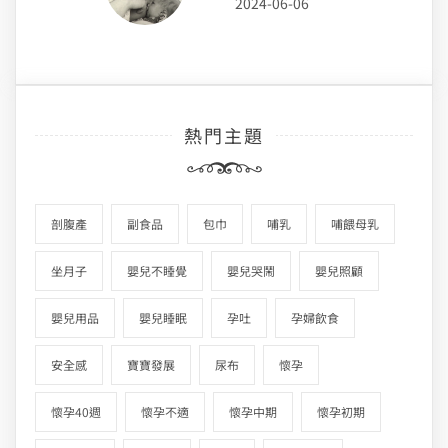
2024-06-06
熱門主題
剖腹產
副食品
包巾
哺乳
哺餵母乳
坐月子
嬰兒不睡覺
嬰兒哭鬧
嬰兒照顧
嬰兒用品
嬰兒睡眠
孕吐
孕婦飲食
安全感
寶寶發展
尿布
懷孕
懷孕40週
懷孕不適
懷孕中期
懷孕初期