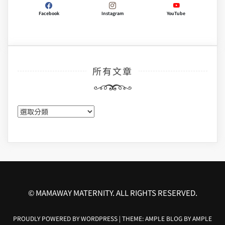
Facebook
Instagram
YouTube
所有文章
所
有
文
章
© MAMAWAY MATERNITY. ALL RIGHTS RESERVED.
PROUDLY POWERED BY WORDPRESS
|
THEME: AMPLE BLOG BY
AMPLE