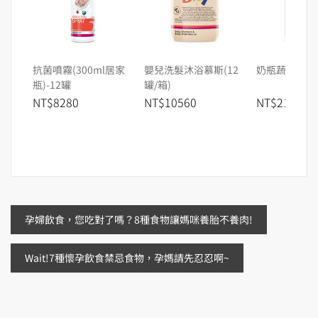
抗菌噴霧(300ml居家
嬰兒洗髮沐浴慕斯(12
奶瓶蔬果洗潔
瓶)-12罐
罐/箱)
NT$8280
NT$10560
NT$215
文
孕婦飲食，您吃對了嗎？8種食物讓媽咪養胎不養肉!
章
Wait!7種懷孕飲食禁忌食物，孕媽請先忍忍啊~
導