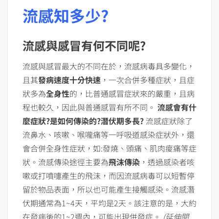
流感知多少?
流感與感冒有何不同呢?
流感與感冒最大的不同在於，流感病毒具多變化，
且其
發病速度十分快速
，一次合併多種症狀，且症
狀多為
全身性
的，比普通感冒症狀來的嚴重，且病
程也較久，因此與普通感冒有所不同。
流感會有什
麼症狀?是如何傳染的?潛伏期多長?
流感症狀除了
流鼻水、咳嗽、喉嚨痛等一呼吸道感染症狀外，還
會合併全身性症狀，如:發燒、頭痛、肌肉痠痛等症
狀。流感傳染途徑主要為
飛沫傳染
，透過感染者咳
嗽或打噴嚏產生的飛沫，而因流感病毒可以短暫停
留於物品表面，所以也可能產生接觸感染。流感潛
伏期通常為1~4天，平均是2天。該注意的是，大約
在發病後的1~2週內，可能出現併發症。
(延伸閱