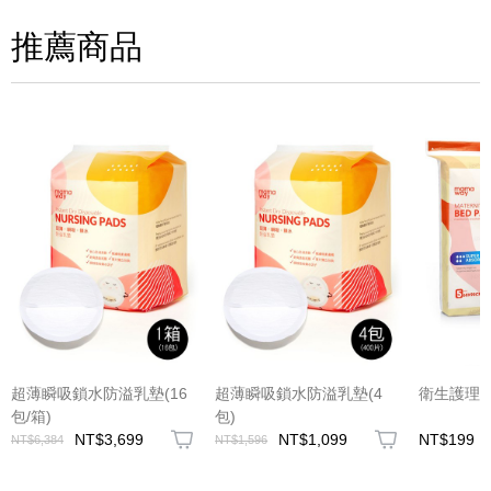
推薦商品
超薄瞬吸鎖水防溢乳墊(16
超薄瞬吸鎖水防溢乳墊(4
衛生護理墊
包/箱)
包)
NT$3,699
NT$1,099
NT$199
NT$6,384
NT$1,596