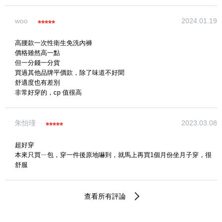
woo
2024.01.19
圖片上傳
圖片上傳
圖片上傳
圖片上傳
圖片上傳
高腰款一次性衛生免洗內褲
價格雖然高一點
但一分錢一分貨
買過其他品牌平價款，除了味道不好聞
舒適度也有差別
非常好穿的，cp 值很高
朱怡瑾
2023.03.08
超好穿
本來只買ㄧ包，穿一件後原地嚇到，就馬上再買1個月份坐月子穿，很
舒服
查看所有評論