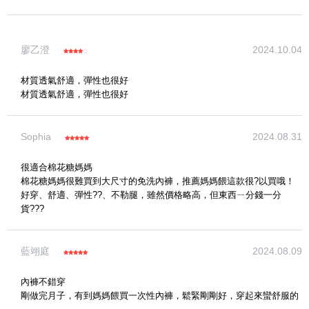
寫評論
廖乙澄
2024.10.04
請評分：
材質透氣舒適，彈性也很好
材質透氣舒適，彈性也很好
Sophia
2024.08.31
很適合棉花糖媽媽
棉花糖媽媽很難買到大尺寸的免洗內褲，推薦媽媽餵這款很?️以買哦！
好穿、舒適、彈性??、不勒腿，雖然價格略高，但東西ㄧ分錢一分
貨???
藍翊庭
2024.08.09
內褲不錯穿
剛做完月子，有到媽媽餵買一次性內褲，鬆緊剛剛好，穿起來蠻舒服的
(圖片格式限jpg、jpeg)