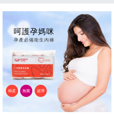
呵護孕媽咪
孕產必備衛生內褲
棉柔
無菌
超彈