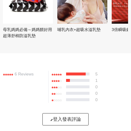
母乳媽媽必備～媽媽餵好用
哺乳內衣+超吸水溢乳墊
3倍瞬吸
超薄舒棉防溢乳墊
6 Reviews
5
1
0
0
0
登入發表評論