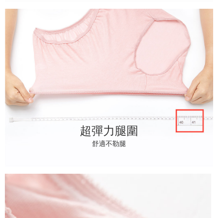
超彈力腿圍
舒適不勒腿