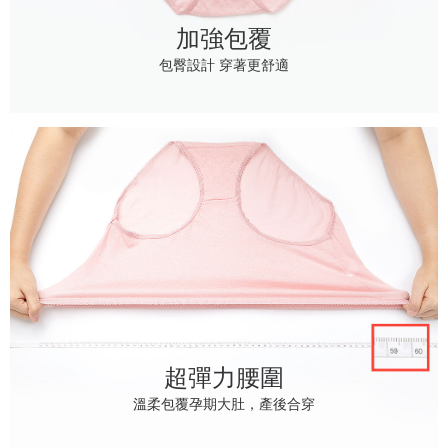
加強包覆
包臀設計 穿著更舒適
超彈力腰圍
溫柔包覆孕期大肚，產後合穿