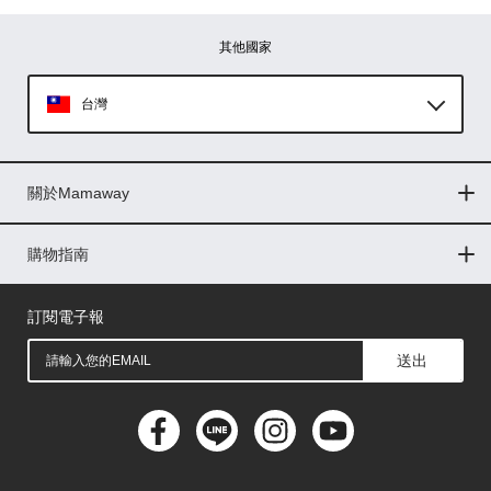
其他國家
台灣
Global
關於Mamaway
印尼
門市據點
最新消息
品牌故事
人力招募
媒體花絮
隱私權聲明
CSR企業社會責任
菲律賓
購物指南
購物常見問題
退換貨問題
儲值金使用條款
購買儲值金
發票問題
會員權益
線上留言
吸乳器-免費體驗
馬來西亞
訂閱電子報
送出