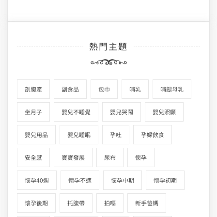
熱門主題
剖腹產
副食品
包巾
哺乳
哺餵母乳
坐月子
嬰兒不睡覺
嬰兒哭鬧
嬰兒照顧
嬰兒用品
嬰兒睡眠
孕吐
孕婦飲食
安全感
寶寶發展
尿布
懷孕
懷孕40週
懷孕不適
懷孕中期
懷孕初期
懷孕後期
托腹帶
拍嗝
新手爸媽