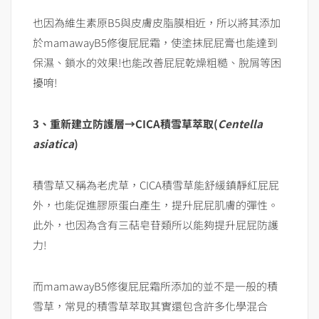
也因為維生素原B5與皮膚皮脂膜相近，所以將其添加
於mamawayB5修復屁屁霜，使塗抹屁屁膏也能達到
保濕、鎖水的效果!也能改善屁屁乾燥粗糙、脫屑等困
擾唷!
3、重新建立防護層→CICA積雪草萃取(
Centella
asiatica
)
積雪草又稱為老虎草，CICA積雪草能舒緩鎮靜紅屁屁
外，也能促進膠原蛋白產生，提升屁屁肌膚的彈性。
此外，也因為含有三萜皂苷類所以能夠提升屁屁防護
力!
而mamawayB5修復屁屁霜所添加的並不是一般的積
雪草，常見的積雪草萃取其實還包含許多化學混合