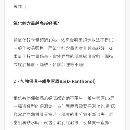
等作用。
氧化鋅含量越高越好嗎?
若氧化鋅含量超過10%，依照食藥署規定依法不得以
一般化妝品販售，而氧化鋅含量也並非越高越好，如
果氧化鋅含量過高，會使屁屁的肌膚過度收斂，而造
成屁屁搔癢、過敏、發癢紅腫等不適!
2、加強保濕→維生素原B5(D-Panthenol)
相信有擦保養品的媽咪都對他不陌生，維生素原B5是
一種滲透型的保濕劑，為何屁屁膏需要保濕功能呢?因
為當屁屁角質層受損時，肌膚的水分會不斷流失，而
當肌膚缺水時，就會引發屁屁發癢，使寶寶一直抓。