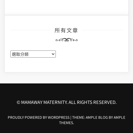
所有文章
所
有
文
章
© MAMAWAY MATERNITY. ALL RIGHTS RESERVED.
PROUDLY POWERED BY WORDPRESS
|
THEME: AMPLE BLOG BY
AMPLE
THEMES
.