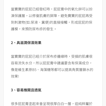
當寶寶的屁屁已經發紅時，屁屁膏中的氧化鋅可以扮
演保護層，以修復肌膚的屏障，避免寶寶的屁屁再受
到刺激物(如:尿液、糞便)的直接接觸，形成屁屁的保
護模，來預防尿布疹的發生。
2、具滋潤保濕效果
當寶寶的屁屁已經介於尿布疹邊緣時，受損的肌膚很
容易流失水分，所以屁屁膏中建議要含有保濕成分，
像是維生素原B5、海藻糖等都可以提高角質層鎖水的
效果!
3、容易推開且透氣
很多屁屁膏塗起來會呈現很厚白白一層，這純粹屬於