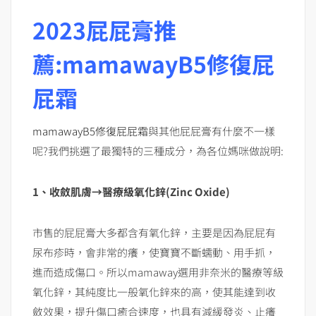
2023屁屁膏推
薦:mamawayB5修復屁
屁霜
mamawayB5修復屁屁霜
與其他屁屁膏有什麼不一樣
呢?我們挑選了最獨特的三種成分，為各位媽咪做說明:
1、收斂肌膚→醫療級氧化鋅(Zinc Oxide)
市售的屁屁膏大多都含有氧化鋅，主要是因為屁屁有
尿布疹時，會非常的癢，使寶寶不斷蠕動、用手抓，
進而造成傷口。所以mamaway選用非奈米的醫療等級
氧化鋅，其純度比一般氧化鋅來的高，使其能達到收
斂效果，提升傷口癒合速度，也具有減緩發炎、止癢