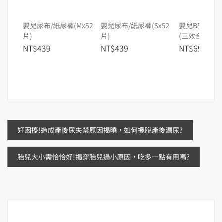
嬰兒尿布/紙尿褲(Mx52
嬰兒尿布/紙尿褲(Sx52
嬰兒B5修護屁
片)
片)
(三效合一)
NT$439
NT$439
NT$690
文
好困擾!造成產後尿失禁原因揭曉，如何擺脫產後漏尿?
章
胎兒大小需恰恰好!揭穿胎兒過小原因，吃多一點有用嗎?
導
覽