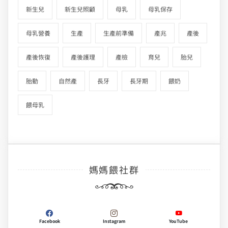
新生兒
新生兒照顧
母乳
母乳保存
母乳營養
生產
生產前準備
產兆
產後
產後恢復
產後護理
產檢
育兒
胎兒
胎動
自然產
長牙
長牙期
餵奶
餵母乳
媽媽餵社群
Facebook
Instagram
YouTube