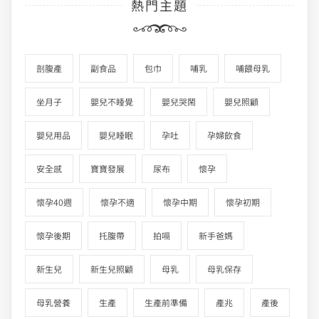
熱門主題
剖腹產
副食品
包巾
哺乳
哺餵母乳
坐月子
嬰兒不睡覺
嬰兒哭鬧
嬰兒照顧
嬰兒用品
嬰兒睡眠
孕吐
孕婦飲食
安全感
寶寶發展
尿布
懷孕
懷孕40週
懷孕不適
懷孕中期
懷孕初期
懷孕後期
托腹帶
拍嗝
新手爸媽
新生兒
新生兒照顧
母乳
母乳保存
母乳營養
生產
生產前準備
產兆
產後