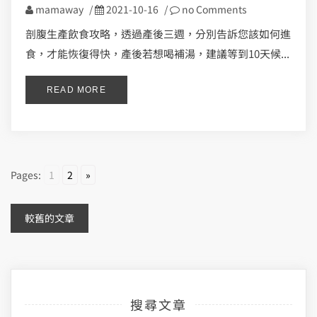
mamaway
/
2021-10-16
/
no Comments
剖腹生產飲食攻略，透過產後三週，分別告訴您該如何進
食，才能恢復得快，產後若想喝補湯，建議等到10天候...
READ MORE
Pages:
1
2
»
文
較舊的文章
章
導
搜尋文章