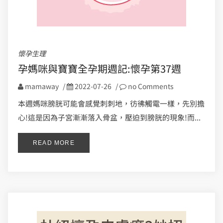
懷孕生理
孕媽咪與寶寶全孕期週記:懷孕第37週
mamaway
/
2022-07-26
/
no Comments
本週媽咪膀胱可能會感覺刺刺地，彷彿觸電一樣，先別擔
心!這是因為子宮漸漸落入骨盆，壓迫到膀胱的現象!而...
READ MORE