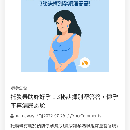
懷孕生理
托腹帶助妳好孕！3秘訣揮別溼答答，懷孕
不再漏尿尷尬
mamaway
/
2022-07-29
/
no Comments
托腹帶有助於預防懷孕漏尿!漏尿讓孕媽咪經常溼答答嗎?