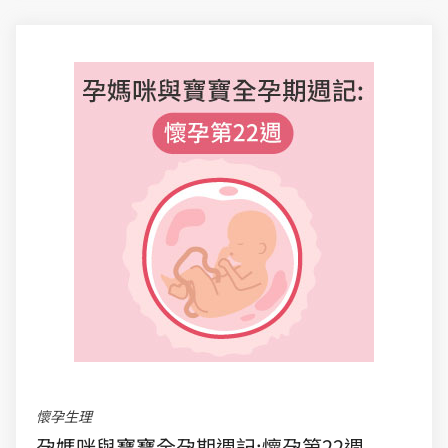
懷孕生理
孕媽咪與寶寶全孕期週記:懷孕第22週