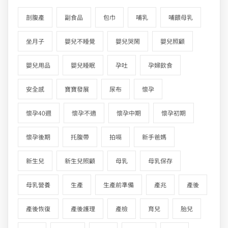
剖腹產
副食品
包巾
哺乳
哺餵母乳
坐月子
嬰兒不睡覺
嬰兒哭鬧
嬰兒照顧
嬰兒用品
嬰兒睡眠
孕吐
孕婦飲食
安全感
寶寶發展
尿布
懷孕
懷孕40週
懷孕不適
懷孕中期
懷孕初期
懷孕後期
托腹帶
拍嗝
新手爸媽
新生兒
新生兒照顧
母乳
母乳保存
母乳營養
生產
生產前準備
產兆
產後
產後恢復
產後護理
產檢
育兒
胎兒