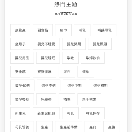
熱門主題
剖腹產
副食品
包巾
哺乳
哺餵母乳
坐月子
嬰兒不睡覺
嬰兒哭鬧
嬰兒照顧
嬰兒用品
嬰兒睡眠
孕吐
孕婦飲食
安全感
寶寶發展
尿布
懷孕
懷孕40週
懷孕不適
懷孕中期
懷孕初期
懷孕後期
托腹帶
拍嗝
新手爸媽
新生兒
新生兒照顧
母乳
母乳保存
母乳營養
生產
生產前準備
產兆
產後