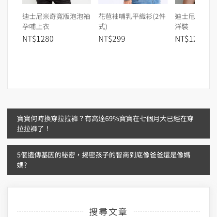
迪士尼米奇寬版泡泡袖
花苞袖哺乳平織衫(2件
迪士尼奇奇&
孕哺上衣
式)
洋裝
NT$1280
NT$299
NT$1280
文
寶寶何時換穿拉拉褲？有高達69%寶寶在七個月大已經在穿
拉拉褲了！
章
5個遺傳基因的秘密，揭密孩子的智商到底像爸爸還是像媽
導
媽?
覽
搜尋文章