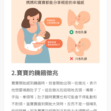
2.寶寶的饑餓徵兆
寶寶開始感到饑餓時，就會開始出現一些徵兆，表示
他想要填飽肚子了。這些徵兆包括吸吮舌頭、嘴脣、
手指、拳頭等；肚子餓時寶寶也有可能會不停亂動和
不耐煩。當寶寶餓到開始大哭時，反而不是一個哺乳
的好時機，因為寶寶已經餓到沒有餘力去調整成一個