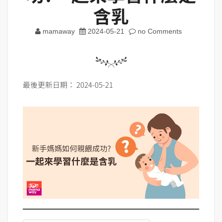
含乳
mamaway
2024-05-21
no Comments
最後更新日期： 2024-05-21