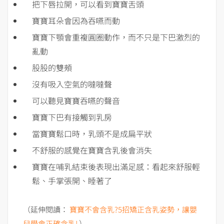
把下唇拉開，可以看到寶寶舌頭
寶寶耳朵會因為吞嚥而動
寶寶下顎會重複圓圈動作，而不只是下巴激烈的
亂動
股股的雙頰
沒有吸入空氣的噠噠聲
可以聽見寶寶吞嚥的聲音
寶寶下巴有接觸到乳房
當寶寶鬆口時，乳頭不是成扁平狀
不舒服的感覺在寶寶含乳後會消失
寶寶在哺乳結束後表現出滿足感：看起來舒服輕
鬆、手掌張開、睡著了
（延伸閱讀：
寶寶不會含乳?5招矯正含乳姿勢，讓嬰
兒學會正確含乳!
）