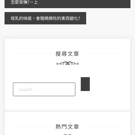
怎麼安撫?－上
章
母乳的味道，會隨媽媽吃的東西變化?
導
覽
搜尋文章
熱門文章