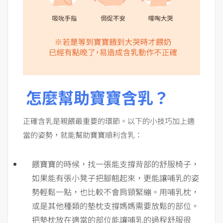
怎麼幫助寶寶含乳？
正確含乳是親餵最重要的環節。以下的小技巧加上適
當的姿勢，就能幫助寶寶順利含乳：
餵寶寶的時候，找一張能支撐背部的舒服椅子，
如果能有張小凳子把腳翹起來，更能讓哺乳的姿
勢輕鬆一點，也比較不會肩頸緊繃。用哺乳枕，
或是其他種類的墊枕支撐媽媽需要放鬆的部位。
把墊枕放在適當的部位能讓哺乳的過程舒服很