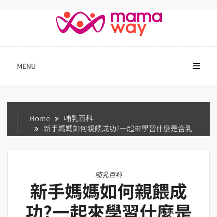
Skip
to
content
MENU
Home
哺乳百科
新手媽媽如何親餵成功?一起來學習什麼是含乳
哺乳百科
新手媽媽如何親餵成
功?一起來學習什麼是