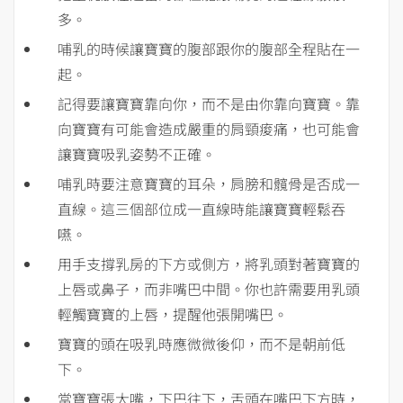
多。
哺乳的時候讓寶寶的腹部跟你的腹部全程貼在一
起。
記得要讓寶寶靠向你，而不是由你靠向寶寶。靠
向寶寶有可能會造成嚴重的肩頸痠痛，也可能會
讓寶寶吸乳姿勢不正確。
哺乳時要注意寶寶的耳朵，肩膀和髖骨是否成一
直線。這三個部位成一直線時能讓寶寶輕鬆吞
嚥。
用手支撐乳房的下方或側方，將乳頭對著寶寶的
上唇或鼻子，而非嘴巴中間。你也許需要用乳頭
輕觸寶寶的上唇，提醒他張開嘴巴。
寶寶的頭在吸乳時應微微後仰，而不是朝前低
下。
當寶寶張大嘴，下巴往下，舌頭在嘴巴下方時，