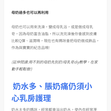
母奶過多也可以再利用
母奶也可以用來洗澡，變成母乳浴，或是做成母乳
皂，因為母奶富含油脂，所以洗完澡後你會感到皮膚
比較Q彈、滋潤唷，現在也有媽咪會把母奶做成飾品，
作為與寶寶的紀念品唷!
(延伸閱讀:
用不到的母奶先別扔!母乳皂diy教學，在家
動手輕鬆做!
)
奶水多、脹奶痛仍須小
心乳房護理
奶水太多的媽咪，經常都會溢出奶水，使內衣經常溼