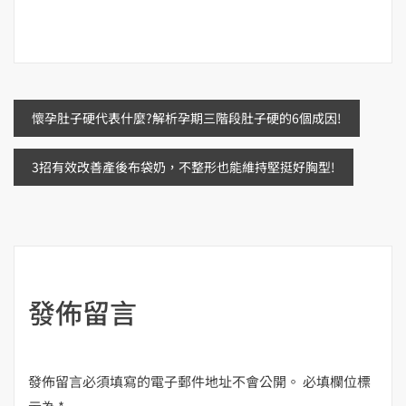
文
懷孕肚子硬代表什麼?解析孕期三階段肚子硬的6個成因!
章
3招有效改善產後布袋奶，不整形也能維持堅挺好胸型!
導
覽
發佈留言
發佈留言必須填寫的電子郵件地址不會公開。
必填欄位標