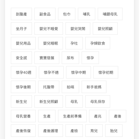
剖腹產
副食品
包巾
哺乳
哺餵母乳
坐月子
嬰兒不睡覺
嬰兒哭鬧
嬰兒照顧
嬰兒用品
嬰兒睡眠
孕吐
孕婦飲食
安全感
寶寶發展
尿布
懷孕
懷孕40週
懷孕不適
懷孕中期
懷孕初期
懷孕後期
托腹帶
拍嗝
新手爸媽
新生兒
新生兒照顧
母乳
母乳保存
母乳營養
生產
生產前準備
產兆
產後
產後恢復
產後護理
產檢
育兒
胎兒