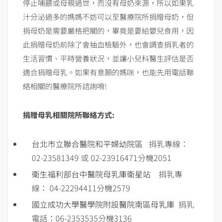
停止哺餵或母親過世，而沒有母奶來源，所以如果乳
汁分泌過多的媽媽不妨可以至醫療院所捐贈母奶，但
捐母奶是需要嚴格把關的，畢竟是要給嬰兒食用，因
此捐贈母奶前除了會抽血檢驗外，也會調查捐乳者的
生活習慣、平時營養狀況，並讓小兒科醫生評估是否
適合捐贈母乳。如果有意願的媽咪，也能先用電話聯
絡相關的醫療院所諮詢唷!
捐贈母乳相關院所聯絡方式:
台北市立聯合醫院和平婦幼院區
捐乳專線：
02-23581349 或 02-23916471分機2051
衛生福利部台中醫院母乳庫衛星站
捐乳專
線： 04-22294411分機2579
國立成功大學醫學院附設醫院南區母乳庫
捐乳
電話：06-2353535分機3136