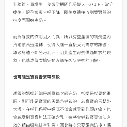
乳腺管大量增生，使懷孕期間乳房變大2-3 CUP，當分
娩後，懷孕激素大幅下降，隨後身體接收到賀爾蒙的
指令而開始產奶。
而賀爾蒙的作用因人而異，所以有些產後的媽媽體內
賀爾蒙高速運轉，使得大腦一直接受到需求的訊號，
導致身體不斷分泌乳汁，因此產生母奶供過於求的現
象，也造成每次擠完奶沒過多久又脹奶的困擾。
也可能是寶寶舌繫帶導致
親餵的媽媽若總是感覺每次餵完奶，卻還是感覺奶很
脹，則可能是寶寶的舌繫帶導致的，若寶寶的舌繫帶
太短，在哺乳過程中媽咪不僅會感受到乳頭疼痛，也
會感受到寶寶無法正確含乳，這將會導致寶寶無法有
效的藉由吸吮排空乳房，因此每次只要餵完奶後，媽