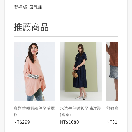
衛福部_母乳庫
推薦商品
寬鬆垂領假兩件孕哺罩
水洗牛仔襯衫孕哺洋裝
舒適寬鬆牛仔
衫
(兩穿)
NT$299
NT$1680
NT$1280