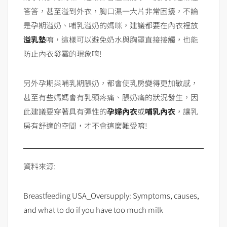
答答，甚至溢到外衣，胸口濕一大片非常困擾，不論
是孕期溢奶、哺乳溢奶的媽咪，建議都要在內衣裡放
溢乳墊
唷，這樣可以避免奶水與胸罩直接接觸，也能
防止內衣發霉的現象唷!
另外孕期與哺乳期脹奶，都會使乳房變得更加敏感，
甚至有些媽媽會有乳頭疼痛、脹奶痛的狀況發生，因
此建議要穿著具有彈性的
孕婦內衣
或
哺乳內衣
，讓乳
房有舒適的空間，才不會這麼難受唷!
資料來源:
Breastfeeding USA_Oversupply: Symptoms, causes,
and what to do if you have too much milk