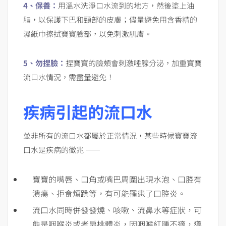
4
、保養：
用溫水洗淨口水流到的地方，然後塗上油
脂，以保護下巴和頸部的皮膚；儘量避免用含香精的
濕紙巾擦拭寶寶臉部，以免刺激肌膚。
5
、勿捏臉：
捏寶寶的臉頰會刺激唾腺分泌，加重寶寶
流口水情況，需盡量避免！
疾病引起的流口水
並非所有的流口水都屬於正常情況，某些時候寶寶流
口水是疾病的徵兆 ——
寶寶的嘴唇、口角或嘴巴周圍出現水泡、口腔有
潰瘍、拒食煩躁等，有可能罹患了口腔炎。
流口水同時併發發燒、咳嗽、流鼻水等症狀，可
能是咽喉炎或者扁桃體炎，因咽喉紅腫不適，導