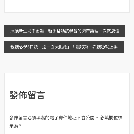
文
照護新生兒不困難！新手爸媽該學會的臍帶護理一次就搞懂
章
親餵必學6口訣「送一面大貼紙」！讓妳第一次餵奶就上手
導
覽
發佈留言
發佈留言必須填寫的電子郵件地址不會公開。
必填欄位標
示為
*