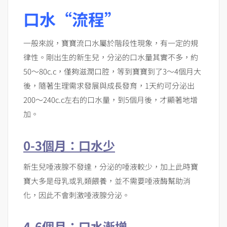
口水“流程”
一般來說，寶寶流口水屬於階段性現象，有一定的規
律性。剛出生的新生兒，分泌的口水量其實不多，約
50～80c.c，僅夠滋潤口腔，等到寶寶到了3～4個月大
後，隨著生理需求發展與成長發育，1天約可分泌出
200～240c.c左右的口水量，到5個月後，才顯著地增
加。
0-3
個月：口水少
新生兒唾液腺不發達，分泌的唾液較少，加上此時寶
寶大多是母乳或乳類餵養，並不需要唾液酶幫助消
化，因此不會刺激唾液腺分泌。
4-6
個月：口水漸增