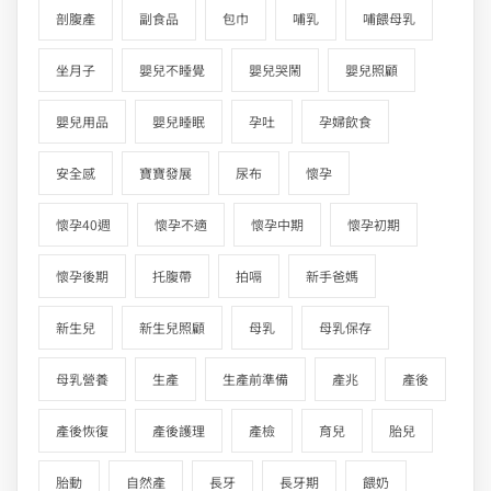
剖腹產
副食品
包巾
哺乳
哺餵母乳
坐月子
嬰兒不睡覺
嬰兒哭鬧
嬰兒照顧
嬰兒用品
嬰兒睡眠
孕吐
孕婦飲食
安全感
寶寶發展
尿布
懷孕
懷孕40週
懷孕不適
懷孕中期
懷孕初期
懷孕後期
托腹帶
拍嗝
新手爸媽
新生兒
新生兒照顧
母乳
母乳保存
母乳營養
生產
生產前準備
產兆
產後
產後恢復
產後護理
產檢
育兒
胎兒
胎動
自然產
長牙
長牙期
餵奶