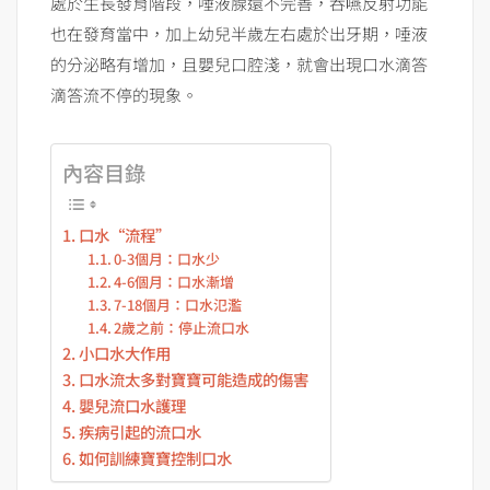
處於生長發育階段，唾液腺還不完善，吞嚥反射功能
也在發育當中，加上幼兒半歲左右處於出牙期，唾液
的分泌略有增加，且嬰兒口腔淺，就會出現口水滴答
滴答流不停的現象。
內容目錄
口水“流程”
0-3個月：口水少
4-6個月：口水漸增
7-18個月：口水氾濫
2歲之前：停止流口水
小口水大作用
口水流太多對寶寶可能造成的傷害
嬰兒流口水護理
疾病引起的流口水
如何訓練寶寶控制口水