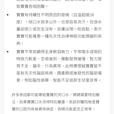
致寶寶吞咽困難。
寶寶有持續性不明原因的發燒〈且溫超過38
度〉。除口水很多以外，也很容易流汗，但淚水
量卻很少或完全沒有，皮膚出現一些斑點，表示
寶寶可能罹患一種先天性自律神經功能障礙的疾
病。
寶寶平常就顯得全身軟弱無力，平常喝水或吸奶
時吸力較差，空易嗆到，運動發育緩慢、智力發
育不全、癡呆、行為異常，此時應懷疑寶寶是不
是有先天性腦部疾病、週產期或後發性的腦部傷
害，例如腦性麻痺、智能不足或新生兒窒息等。
許多原因都可能導致寶寶的流口水，媽媽需要特別關
注，如果寶寶口水流得特別嚴重，就該到醫院檢查寶
寶的口腔內有無異常病症、吞嚥功能是否正常等。