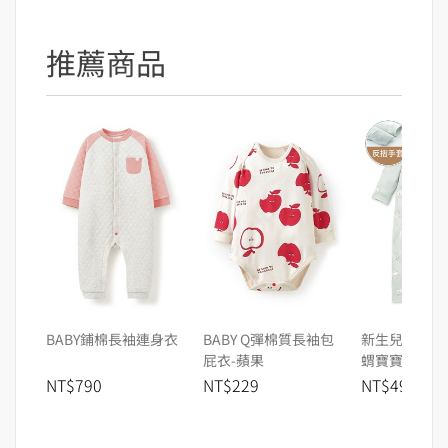
推薦商品
BABY鋪棉長袖連身衣
BABY Q彈棉質長袖包
新生兒 長袖連
屁衣-蘋果
蝟寶寶
NT$790
NT$229
NT$490