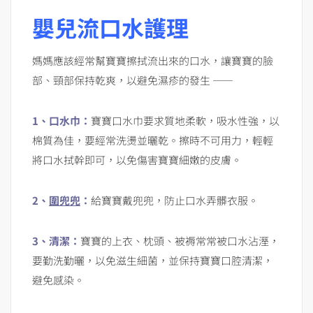
嬰兒流口水護理
媽媽應該經常幫寶寶擦拭流出來的口水，讓寶寶的臉
部、頸部保持乾爽，以避免濕疹的發生 ——
1
、
口水巾
：
寶寶口水巾要求質地柔軟，吸水性強，以
棉質為佳，要經常洗燙並曬乾。擦時不可用力，輕輕
將口水拭幹即可，以免傷害寶寶細嫩的皮膚。
2
、
圍兜兜
：
給寶寶戴兜兜，防止口水弄髒衣服。
3
、清潔：
寶寶的上衣、枕頭、被褥常常被口水沾溼，
要勤洗勤曬，以免滋生細菌，並保持寶寶口腔清潔，
避免感染。