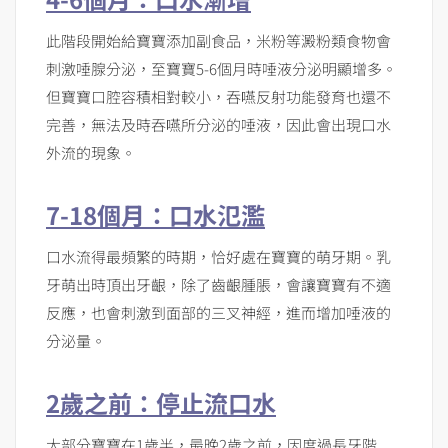
此階段開始給寶寶添加副食品，米粉等澱粉類食物會
刺激唾腺分泌，至寶寶5-6個月時唾液分泌明顯增多。
但寶寶口腔容積相對較小，吞嚥反射功能發育也還不
完善，無法及時吞嚥所分泌的唾液，因此會出現口水
外流的現象。
7-18
個月：口水氾濫
口水流得最頻繁的時期，恰好處在寶寶的萌牙期。乳
牙萌出時頂出牙齦，除了齒齦腫脹，會讓寶寶有不適
反應，也會刺激到面部的三叉神經，進而增加唾液的
分泌量。
2
歲之前：停止流口水
大部分寶寶在1歲半，最晚2歲之前，因度過長牙階