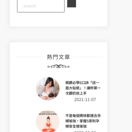
熱門文章
親餵必學6口訣「送一
面大貼紙」！讓妳第一
次餵奶就上手
2021-11-07
不是每個媽咪都適合孕
婦瑜珈，掌握5原則孕
婦安全做瑜珈