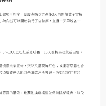
天再進行
上做環形按摩，剖腹產媽咪於產後3天再開始做子宮按
4小時內就可以開始執行子宮按摩，並且一天早晚各一
，3～10天呈粉紅或咖啡色；10天後轉為淡黃或白色。
是慢慢恢復正常，突然又呈現鮮紅色；或坐著惡露也會
必須檢查是否胎盤未清乾淨所導致。假如惡露伴有惡
排惡露的階段，也要勤換產襦墊並保持陰部乾爽，以免