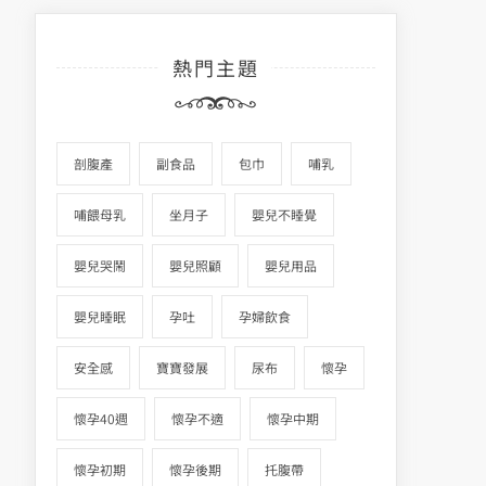
熱門主題
剖腹產
副食品
包巾
哺乳
哺餵母乳
坐月子
嬰兒不睡覺
嬰兒哭鬧
嬰兒照顧
嬰兒用品
嬰兒睡眠
孕吐
孕婦飲食
安全感
寶寶發展
尿布
懷孕
懷孕40週
懷孕不適
懷孕中期
懷孕初期
懷孕後期
托腹帶