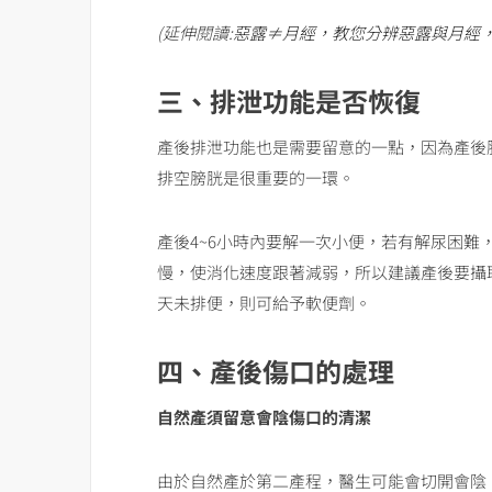
(延伸閱讀:
惡露≠月經，教您分辨惡露與月經，
三、排泄功能是否恢復
產後排泄功能也是需要留意的一點，因為產後
排空膀胱是很重要的一環。
產後4~6小時內要解一次小便，若有解尿困
慢，使消化速度跟著減弱，所以建議產後要攝
天未排便，則可給予軟便劑。
四、產後傷口的處理
自然產須留意會陰傷口的清潔
由於自然產於第二產程，醫生可能會切開會陰