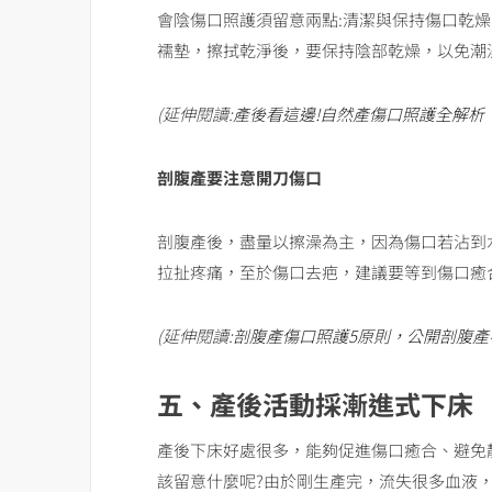
會陰傷口照護須留意兩點:清潔與保持傷口乾
襦墊，擦拭乾淨後，要保持陰部乾燥，以免潮
(延伸閱讀:
產後看這邊!自然產傷口照護全解析
剖腹產要注意開刀傷口
剖腹產後，盡量以擦澡為主，因為傷口若沾到
拉扯疼痛，至於傷口去疤，建議要等到傷口癒合
(延伸閱讀:
剖腹產傷口照護5原則，公開剖腹產
五、產後活動採漸進式下床
產後下床好處很多，能夠促進傷口癒合、避免
該留意什麼呢?由於剛生產完，流失很多血液