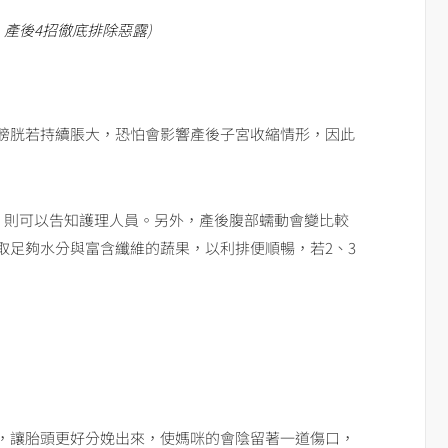
產後4招徹底排除惡露
)
膀胱若持續脹大，恐怕會影響產後子宮收縮情形，因此
難，則可以告知護理人員。另外，產後腹部蠕動會變比較
取足夠水分與富含纖維的蔬果，以利排便順暢，若2、3
，讓胎頭更好分娩出來，使媽咪的會陰留著一道傷口，