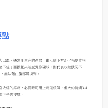
要點
大出血，通常剛生完的產婦，由肚臍下方3、4指處能摸
縮不佳；而摸起來若感覺像硬球，則代表收縮狀況不
腔內，無法藉由腹部觸摸到。
收縮的疼痛，必要時可用止痛劑緩解，但大約持續3-4
進行子宮按摩。