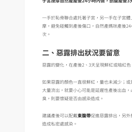
子宮按摩自然產產後24小時內做，剖腹產後3
一手於恥骨聯合處托著子宮，另一手在子宮體
摩，避免碰觸到產後傷口，自然產媽咪產後2
次。
二、惡露排出狀況要留意
惡露的變化，在產後2、3天呈現鮮紅或暗紅色
如果惡露的顏色一直很鮮紅，量也未減少；或
大量流出，就要小心可能是延遲性產後出血，
臭，則要懷疑是否由感染造成。
建議產後可以配戴
束腹帶
促進惡露排出，另外
造成私密處感染。