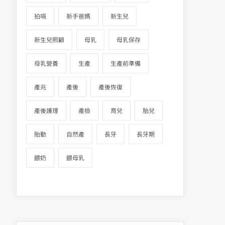
拍嗝
新手爸媽
新生兒
新生兒照顧
母乳
母乳保存
母乳營養
生產
生產前準備
產兆
產後
產後恢復
產後護理
產檢
育兒
胎兒
胎動
自然產
長牙
長牙期
餵奶
餵母乳