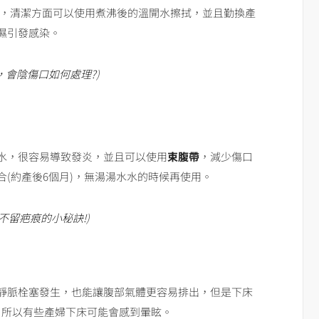
燥，清潔方面可以使用煮沸後的溫開水擦拭，並且勤換產
濕引發感染。
，會陰傷口如何處理?
)
水，很容易導致發炎，並且可以使用
束腹帶
，減少傷口
(約產後6個月)，無湯湯水水的時候再使用。
不留疤痕的小秘訣!
)
靜脈栓塞發生，也能讓腹部氣體更容易排出，但是下床
，所以有些產婦下床可能會感到暈眩。