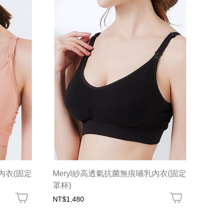
內衣(固定
Meryl紗高透氣抗菌無痕哺乳內衣(固定
罩杯)
NT$1,480