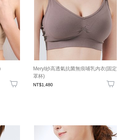
)
Meryl紗高透氣抗菌無痕哺乳內衣(固定
罩杯)
NT$1,480