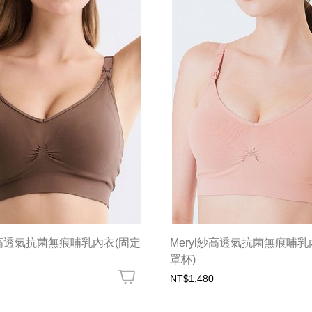
l紗高透氣抗菌無痕哺乳內衣(固定
Meryl紗高透氣抗菌無痕哺乳
罩杯)
NT$1,480