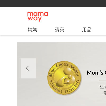
媽媽
寶寶
用品