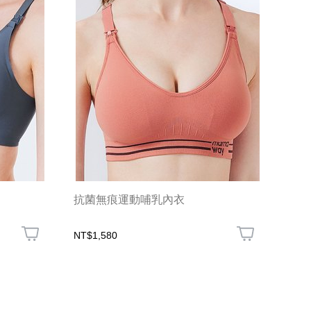
抗菌無痕運動哺乳內衣
NT$1,580