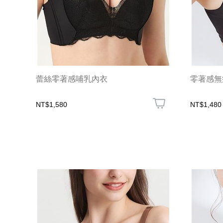
蕾絲零著感哺乳內衣
零著感無
NT$1,580
NT$1,480