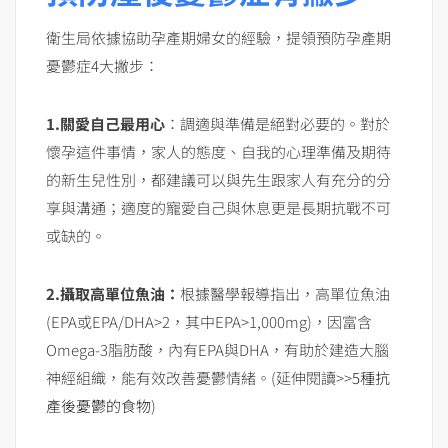
衛生局依據協助孕產期婦女的經驗，提領預防孕產期
憂鬱症4大撇步：
1.關愛自己最用心
：調適與準備是絕對必要的。對於
懷孕這件事情，家人的態度、自我的心理準備及期待
的新生兒性別，都建議可以與先生跟家人有充分的分
享與溝通；適度的寵愛自己與休息更是長期抗戰不可
或缺的。
2.攝取高單位魚油：
根據醫學報導指出，高單位魚油
(EPA或EPA/DHA>2，其中EPA>1,000mg)，因富含
Omega-3脂肪酸，內有EPA與DHA，有助於建造大腦
神經組織，能有效改善憂鬱情緒。(延伸閱讀>>
5種抗
產後憂鬱的食物
)