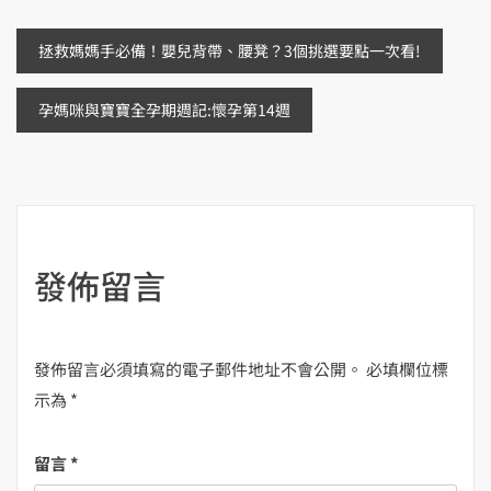
文
拯救媽媽手必備！嬰兒背帶、腰凳？3個挑選要點一次看!
章
孕媽咪與寶寶全孕期週記:懷孕第14週
導
覽
發佈留言
發佈留言必須填寫的電子郵件地址不會公開。
必填欄位標
示為
*
留言
*