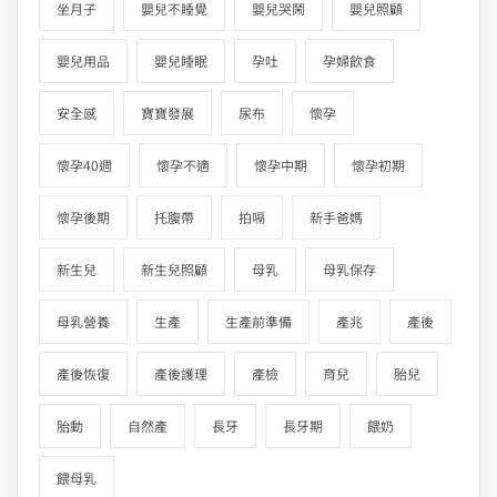
坐月子
嬰兒不睡覺
嬰兒哭鬧
嬰兒照顧
嬰兒用品
嬰兒睡眠
孕吐
孕婦飲食
安全感
寶寶發展
尿布
懷孕
懷孕40週
懷孕不適
懷孕中期
懷孕初期
懷孕後期
托腹帶
拍嗝
新手爸媽
新生兒
新生兒照顧
母乳
母乳保存
母乳營養
生產
生產前準備
產兆
產後
產後恢復
產後護理
產檢
育兒
胎兒
胎動
自然產
長牙
長牙期
餵奶
餵母乳