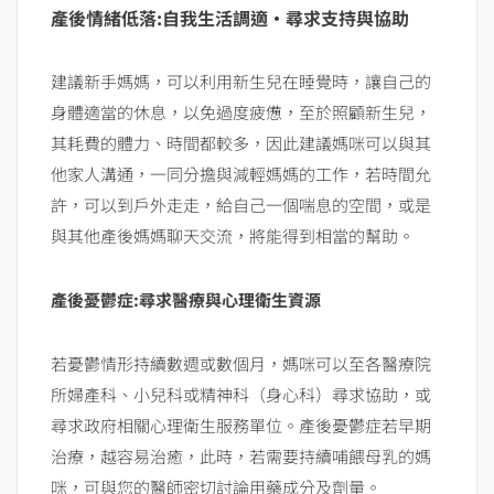
產後情緒低落:自我生活調適·尋求支持與協助
建議新手媽媽，可以利用新生兒在睡覺時，讓自己的
身體適當的休息，以免過度疲憊，至於照顧新生兒，
其耗費的體力、時間都較多，因此建議媽咪可以與其
他家人溝通，一同分擔與減輕媽媽的工作，若時間允
許，可以到戶外走走，給自己一個喘息的空間，或是
與其他產後媽媽聊天交流，將能得到相當的幫助。
產後憂鬱症:尋求醫療與心理衛生資源
若憂鬱情形持續數週或數個月，媽咪可以至各醫療院
所婦產科、小兒科或精神科（身心科）尋求協助，或
尋求政府相關心理衛生服務單位。產後憂鬱症若早期
治療，越容易治癒，此時，若需要持續哺餵母乳的媽
咪，可與您的醫師密切討論用藥成分及劑量。