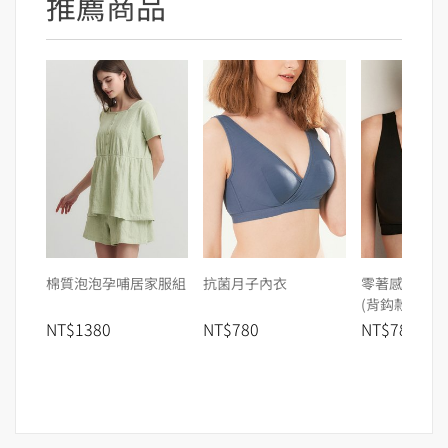
推薦商品
棉質泡泡孕哺居家服組
抗菌月子內衣
零著感無痕月
(背鈎款)
NT$1380
NT$780
NT$780