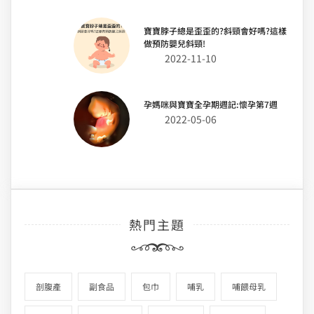
寶寶脖子總是歪歪的?斜頸會好嗎?這樣
做預防嬰兒斜頸!
2022-11-10
孕媽咪與寶寶全孕期週記:懷孕第7週
2022-05-06
熱門主題
剖腹產
副食品
包巾
哺乳
哺餵母乳