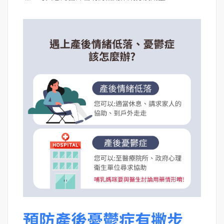
預防產後憂鬱症有撇步