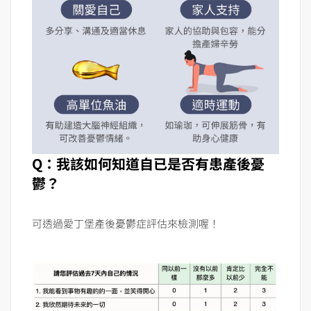
Q：我該如何知道自已是否有患產後憂
鬱？
可透過愛丁堡產後憂鬱症評估來檢測喔！