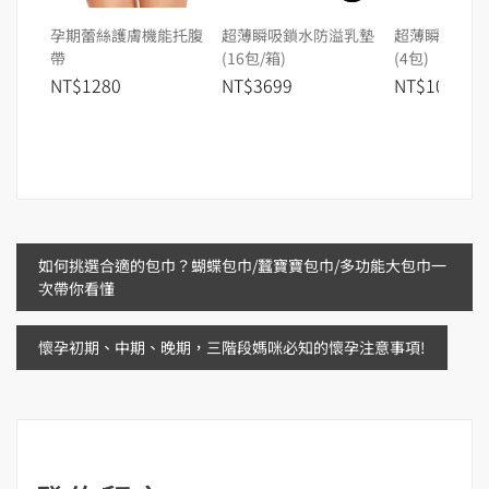
孕期蕾絲護膚機能托腹
超薄瞬吸鎖水防溢乳墊
超薄瞬吸鎖水
帶
(16包/箱)
(4包)
NT$1280
NT$3699
NT$1099
文
如何挑選合適的包巾？蝴蝶包巾/蠶寶寶包巾/多功能大包巾一
次帶你看懂
章
懷孕初期、中期、晚期，三階段媽咪必知的懷孕注意事項!
導
覽