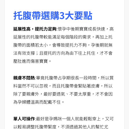
托腹帶
選購3大要點
延展性高，提托力足夠
:懷孕中後期寶寶成長快速，高
延展性的托腹帶較能滿足每個階段的需求，再加上托
腹帶的面
積若太小，會導致提托力不夠，孕後期就無
法有效支撐；且提托的方向為由下往上托住，才不會
壓肚進而傷害寶寶。
親膚不悶熱
:畢竟托腹帶占孕期很長一段時間，所以質
料當然不可以忽視，而且托腹帶會緊貼著皮膚，所以
除了要親膚外，最好要透氣、不要太厚重，才不會因
為孕婦體溫高而配戴不住。
單人可操作
:最好是孕媽咪一個人就能輕鬆穿上，又可
以輕易調整托腹帶緊度，不須透過其他人的幫忙尤