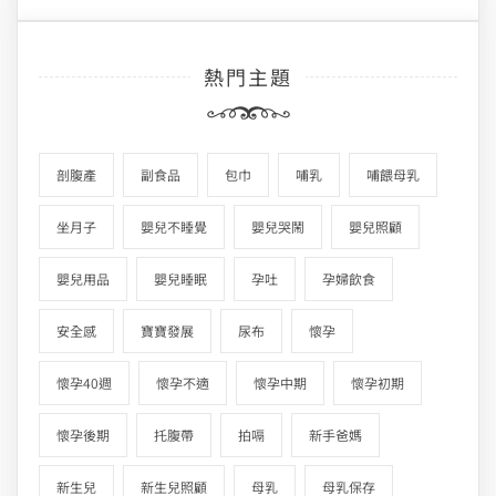
熱門主題
剖腹產
副食品
包巾
哺乳
哺餵母乳
坐月子
嬰兒不睡覺
嬰兒哭鬧
嬰兒照顧
嬰兒用品
嬰兒睡眠
孕吐
孕婦飲食
安全感
寶寶發展
尿布
懷孕
懷孕40週
懷孕不適
懷孕中期
懷孕初期
懷孕後期
托腹帶
拍嗝
新手爸媽
新生兒
新生兒照顧
母乳
母乳保存