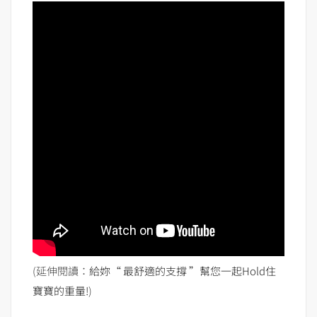
(延伸閱讀：
給妳“ 最舒適的支撐 ”幫您一起Hold住
寶寶的重量!
)