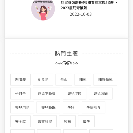
屁屁膏怎麼挑選?購買前掌握5原則，
2023屁屁膏推薦
2022-10-03
熱門主題
剖腹產
副食品
包巾
哺乳
哺餵母乳
坐月子
嬰兒不睡覺
嬰兒哭鬧
嬰兒照顧
嬰兒用品
嬰兒睡眠
孕吐
孕婦飲食
安全感
寶寶發展
尿布
懷孕