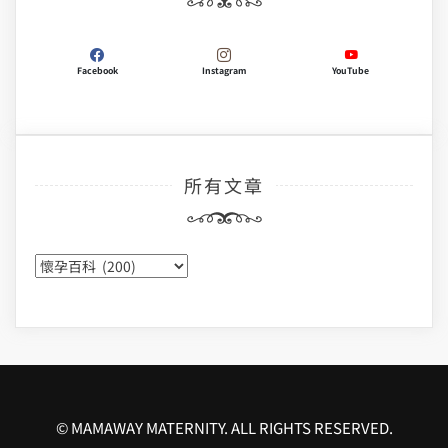
Facebook
Instagram
YouTube
所有文章
所
有
文
章
© MAMAWAY MATERNITY. ALL RIGHTS RESERVED.