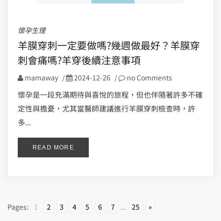
懷孕生理
羊膜穿刺一定要做嗎?幾週做最好？羊膜穿
刺會痛嗎?羊穿後續注意事項
mamaway
/
2024-12-26
/
no Comments
懷孕是一段充滿期待與喜悅的旅程，但也伴隨著許多不確
定性與擔憂，尤其當醫師建議進行羊膜穿刺檢查時，許
多...
READ MORE
Pages:
1
2
3
4
5
6
7
...
25
»