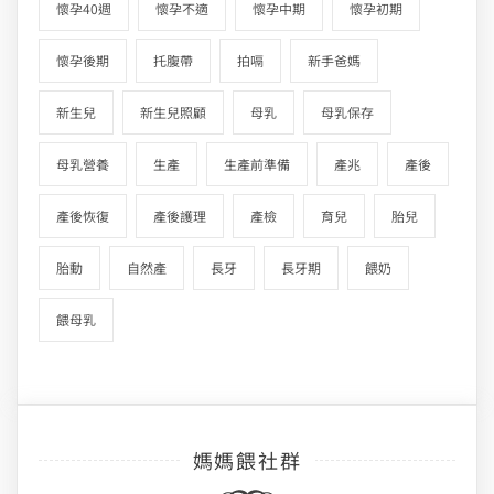
懷孕40週
懷孕不適
懷孕中期
懷孕初期
懷孕後期
托腹帶
拍嗝
新手爸媽
新生兒
新生兒照顧
母乳
母乳保存
母乳營養
生產
生產前準備
產兆
產後
產後恢復
產後護理
產檢
育兒
胎兒
胎動
自然產
長牙
長牙期
餵奶
餵母乳
媽媽餵社群