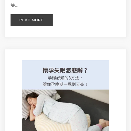
雙...
READ MORE