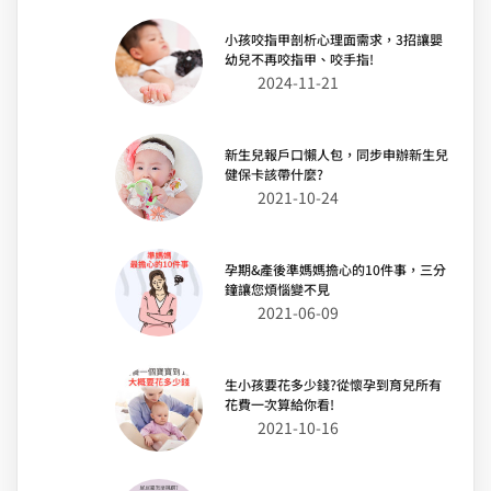
小孩咬指甲剖析心理面需求，3招讓嬰
幼兒不再咬指甲、咬手指!
2024-11-21
新生兒報戶口懶人包，同步申辦新生兒
健保卡該帶什麼?
2021-10-24
孕期&產後準媽媽擔心的10件事，三分
鐘讓您煩惱變不見
2021-06-09
生小孩要花多少錢?從懷孕到育兒所有
花費一次算給你看!
2021-10-16