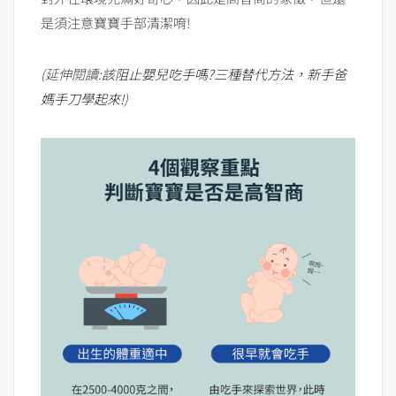
是須注意寶寶手部清潔唷!
(延伸閱讀:
該阻止嬰兒吃手嗎?三種替代方法，新手爸
媽手刀學起來!
)