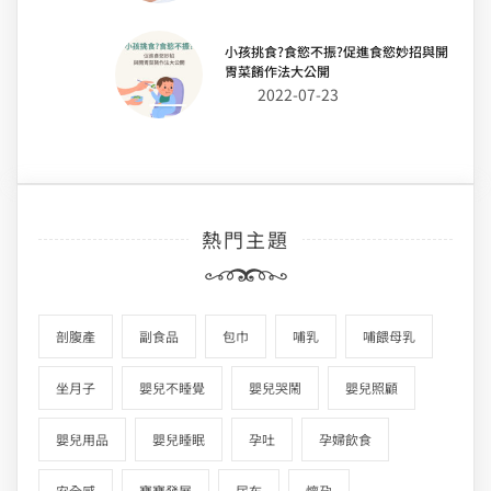
小孩挑食?食慾不振?促進食慾妙招與開
胃菜餚作法大公開
2022-07-23
熱門主題
剖腹產
副食品
包巾
哺乳
哺餵母乳
坐月子
嬰兒不睡覺
嬰兒哭鬧
嬰兒照顧
嬰兒用品
嬰兒睡眠
孕吐
孕婦飲食
安全感
寶寶發展
尿布
懷孕