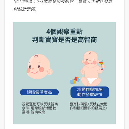
(延伸閱讀：
0~1歲嬰兒發展過程，寶寶五大動作發展
與輔助要領
)