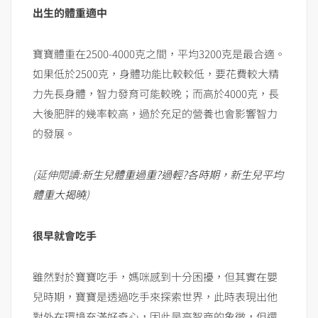
出生的體重適中
寶寶體重在2500-4000克之間，平均3200克是最合適。
如果低於2500克，身體功能比較較低，要花費較大精
力先長身體，智力發育可能較晚；而高於4000克，長
大後肥胖的幾率較高，過於充足的營養也會影響智力
的發展。
(延伸閱讀:
新生兒體重過重?過輕?各時期，新生兒平均
體重大揭曉
)
很早就會吃手
雖然對於寶寶吃手，媽咪感到十分困擾，但其實在嬰
兒時期，寶寶是透過吃手來探索世界，此時表現出他
對外在環境充滿好奇心，因此是高智商的象徵，但還