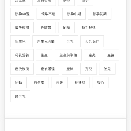
懷孕40週
懷孕不適
懷孕中期
懷孕初期
懷孕後期
托腹帶
拍嗝
新手爸媽
新生兒
新生兒照顧
母乳
母乳保存
母乳營養
生產
生產前準備
產兆
產後
產後恢復
產後護理
產檢
育兒
胎兒
胎動
自然產
長牙
長牙期
餵奶
餵母乳