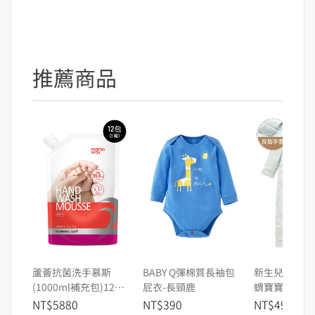
推薦商品
蘆薈抗菌洗手慕斯
BABY Q彈棉質長袖包
新生兒 長袖連
(1000ml補充包)12包/
屁衣-長頸鹿
蝟寶寶
箱 箱購
NT$5880
NT$390
NT$490