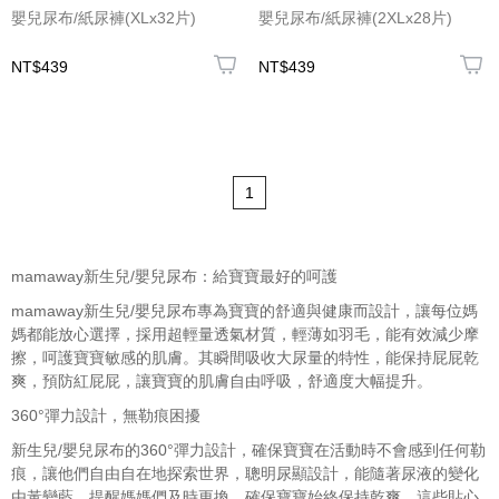
嬰兒尿布/紙尿褲(XLx32片)
嬰兒尿布/紙尿褲(2XLx28片)
NT$439
NT$439
1
mamaway
新生兒/嬰兒尿布
：給寶寶最好的呵護
mamaway
新生兒/嬰兒尿布
專為寶寶的舒適與健康而設計，讓每位媽
媽都能放心選擇，採用超輕量透氣材質，輕薄如羽毛，能有效減少摩
擦，呵護寶寶敏感的肌膚。其瞬間吸收大尿量的特性，能保持屁屁乾
爽，預防紅屁屁，讓寶寶的肌膚自由呼吸，舒適度大幅提升。
360°彈力設計，無勒痕困擾
新生兒/嬰兒尿布
的360°彈力設計，確保寶寶在活動時不會感到任何勒
痕，讓他們自由自在地探索世界，聰明尿顯設計，能隨著尿液的變化
由黃變藍，提醒媽媽們及時更換，確保寶寶始終保持乾爽，這些貼心