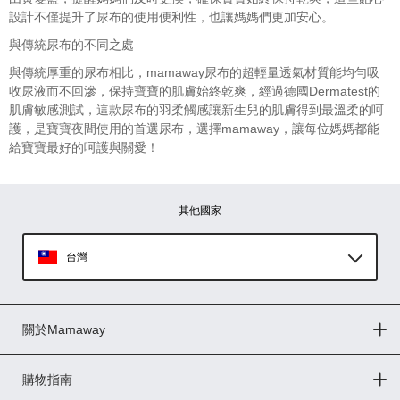
設計不僅提升了尿布的使用便利性，也讓媽媽們更加安心。
與傳統尿布的不同之處
與傳統厚重的尿布相比，mamaway尿布的超輕量透氣材質能均勻吸
收尿液而不回滲，保持寶寶的肌膚始終乾爽，經過德國Dermatest的
肌膚敏感測試，這款尿布的羽柔觸感讓新生兒的肌膚得到最溫柔的呵
護，是寶寶夜間使用的首選尿布，選擇mamaway，讓每位媽媽都能
給寶寶最好的呵護與關愛！
其他國家
台灣
Global
關於Mamaway
印尼
門市據點
最新消息
品牌故事
人力招募
媒體花絮
隱私權聲明
CSR企業社會責任
菲律賓
購物指南