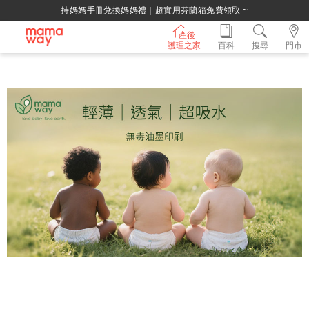
持媽媽手冊兌換媽媽禮｜超實用芬蘭箱免費領取 ~
產後
護理之家
百科
搜尋
門市