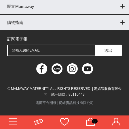
關於Mamaway
印尼
門市據點
最新消息
品牌故事
人力招募
媒體花絮
隱私權聲明
CSR企業社會責任
菲律賓
購物指南
購物常見問題
退換貨問題
儲值金使用條款
購買儲值金
發票問題
會員權益
線上留言
吸乳器-免費體驗
馬來西亞
訂閱電子報
送出
© MAMAWAY MATERNITY. ALL RIGHTS RESERVED. | 媽媽餵股份有限公
司 統一編號：85110443
電商平台開發 |
尚峪資訊科技有限公司
0