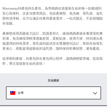
Mamaway待產包與生產包，為準媽媽在迎接新生命的每一刻都感到
安心與便利，含多項實用用品，包括產褥墊、免洗褲、母乳袋、溢乳
墊和清淨棉，全方位滿足待產與產後需求，一站式購足，不必煩惱額
外添購。
產褥墊採用高吸收力設計，防護更持久，確保媽媽產後休養環境乾爽
舒適，免洗褲採用輕薄透氣材質，柔軟貼身，使用方便，特別適合產
後護理的特殊需求，母乳袋則提供安全雙層密封設計，幫助存放母乳
更省心，搭配超薄超吸收的溢乳墊，隨時保持乾爽狀態，避免尷尬。
從孕期到產後，待產包與生產包用心陪伴，讓媽媽輕鬆準備、從容面
對，專注迎接新生命的喜悅！
其他國家
台灣
Global