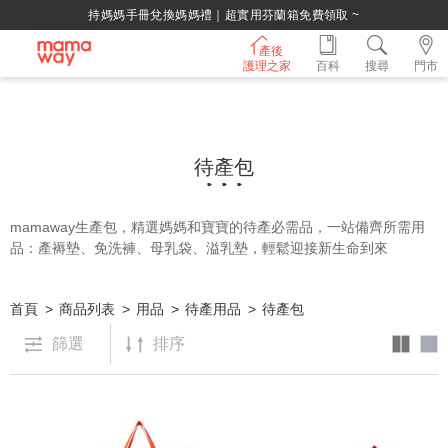
持媽媽手冊兌換媽媽禮｜超實用芬蘭箱免費領取 ~
產後
護理之家
百科
搜尋
門市
待產包
mamaway生產包，精選媽媽和寶寶的待產必需品，一站備齊所需用
品：產褥墊、免洗褲、母乳袋、溢乳墊，輕鬆迎接新生命到來
首頁
商品列表
用品
待產用品
待產包
篩選