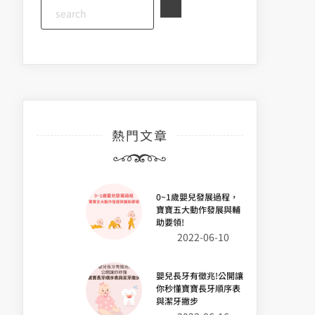
熱門文章
0~1歲嬰兒發展過程，
寶寶五大動作發展與輔
助要領!
2022-06-10
嬰兒長牙有徵兆!公開讓
你秒懂寶寶長牙順序表
與潔牙撇步