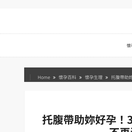
Skip
to
content
懷
Home
懷孕百科
懷孕生理
托腹帶助
托腹帶助妳好孕！
不再