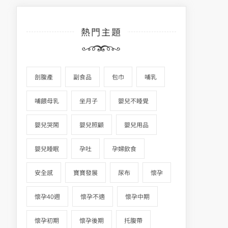
熱門主題
剖腹產
副食品
包巾
哺乳
哺餵母乳
坐月子
嬰兒不睡覺
嬰兒哭鬧
嬰兒照顧
嬰兒用品
嬰兒睡眠
孕吐
孕婦飲食
安全感
寶寶發展
尿布
懷孕
懷孕40週
懷孕不適
懷孕中期
懷孕初期
懷孕後期
托腹帶