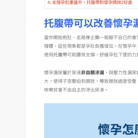
支撐孕肚重量外，托腹帶對懷孕媽咪2好處
托腹帶可以改善懷孕
當你開始抱肚、走路像企鵝一般腳不自已的會
撐腰，這些現象都是孕肚負擔增加，在懷孕中
使用
托腹帶
可助腰背支撐，舒緩孕肚下墜的力量
懷孕漏尿屬於尿液
非自願滲漏
，與壓力性漏尿
大，使得子宮壓迫到膀胱，導致膀胱過度受壓
咳嗽就會不由自主的滲出尿液。