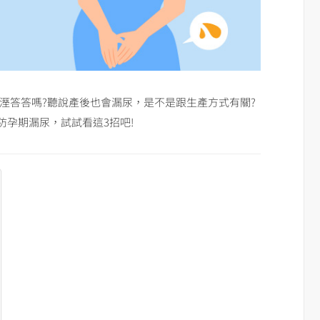
溼答答嗎?聽說產後也會漏尿，是不是跟生產方式有關?
孕期漏尿，試試看這3招吧!