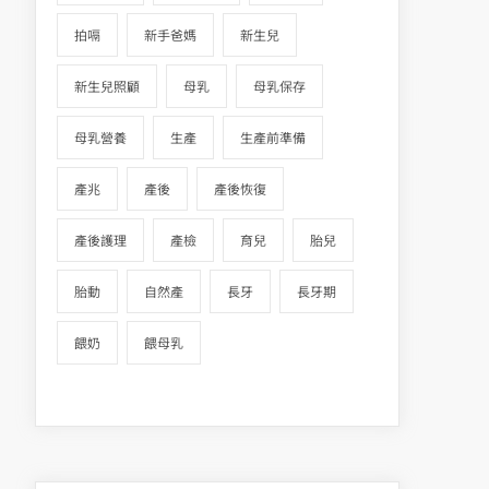
拍嗝
新手爸媽
新生兒
新生兒照顧
母乳
母乳保存
母乳營養
生產
生產前準備
產兆
產後
產後恢復
產後護理
產檢
育兒
胎兒
胎動
自然產
長牙
長牙期
餵奶
餵母乳