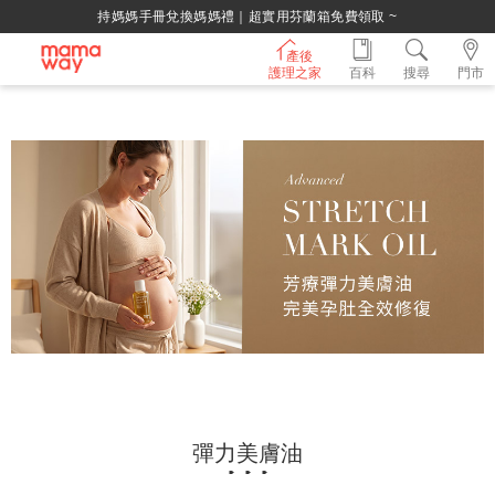
持媽媽手冊兌換媽媽禮｜超實用芬蘭箱免費領取 ~
產後
護理之家
百科
搜尋
門市
彈力美膚油