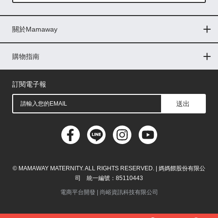
Global
關於Mamaway
印尼
門市據點
最新消息
品牌故事
人力招募
媒體花絮
隱私權聲明
CSR企業社會責任
菲律賓
購物指南
購物常見問題
退換貨問題
儲值金使用條款
購買儲值金
發票問題
會員權益
線上留言
吸乳器-免費體驗
馬來西亞
訂閱電子報
送出
© MAMAWAY MATERNITY. ALL RIGHTS RESERVED. | 媽媽餵股份有限公
司 統一編號：85110443
電商平台開發 |
尚峪資訊科技有限公司