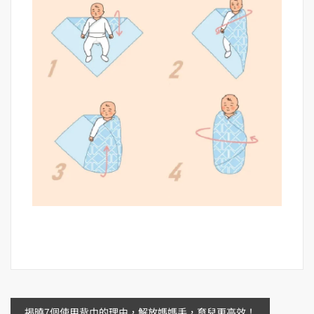
揭曉7個使用背巾的理由，解放媽媽手，育兒更高效！