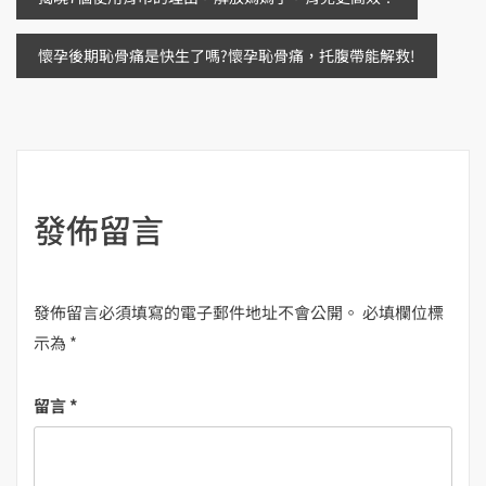
文
章
懷孕後期恥骨痛是快生了嗎?懷孕恥骨痛，托腹帶能解救!
導
覽
發佈留言
發佈留言必須填寫的電子郵件地址不會公開。
必填欄位標
示為
*
留言
*