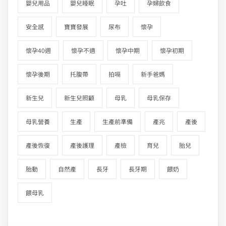
嬰兒用品
嬰兒睡眠
孕吐
孕婦飲食
安全感
寶寶發展
尿布
懷孕
懷孕40週
懷孕不適
懷孕中期
懷孕初期
懷孕後期
托腹帶
拍嗝
新手爸媽
新生兒
新生兒照顧
母乳
母乳保存
母乳營養
生產
生產前準備
產兆
產後
產後恢復
產後護理
產檢
育兒
胎兒
胎動
自然產
長牙
長牙期
餵奶
餵母乳