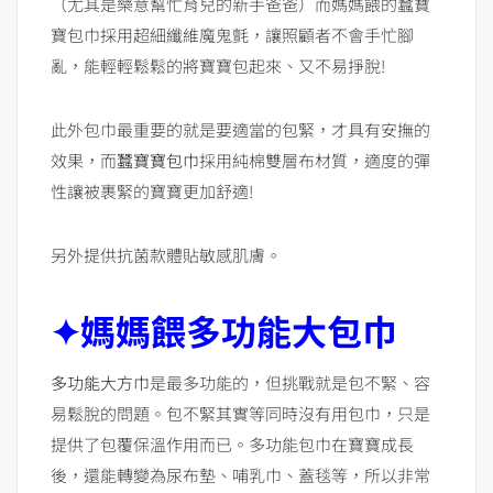
（尤其是樂意幫忙育兒的新手爸爸）而媽媽餵的蠶寶
寶包巾採用超細纖維魔鬼氈，讓照顧者不會手忙腳
亂，能輕輕鬆鬆的將寶寶包起來、又不易掙脫!
此外包巾最重要的就是要適當的包緊，才具有安撫的
效果，而
蠶寶寶包巾
採用純棉雙層布材質，適度的彈
性讓被裹緊的寶寶更加舒適!
另外提供抗菌款體貼敏感肌膚。
✦
媽媽餵多功能大包巾
多功能大方巾
是最多功能的，但挑戰就是包不緊、容
易鬆脫的問題。包不緊其實等同時沒有用包巾，只是
提供了包覆保溫作用而已。多功能包巾在寶寶成長
後，還能轉變為尿布墊、哺乳巾、蓋毯等，所以非常