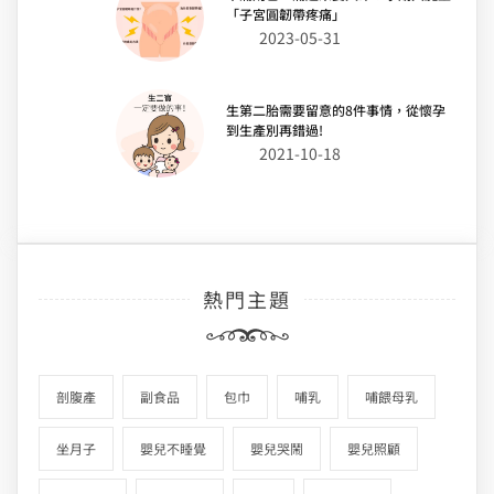
「子宮圓韌帶疼痛」
2023-05-31
生第二胎需要留意的8件事情，從懷孕
到生產別再錯過!
2021-10-18
熱門主題
剖腹產
副食品
包巾
哺乳
哺餵母乳
坐月子
嬰兒不睡覺
嬰兒哭鬧
嬰兒照顧