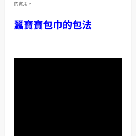
的實用。
蠶寶寶包巾的包法