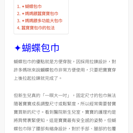
✦蝴蝶包巾
✦媽媽餵蠶寶寶包巾
✦媽媽餵多功能大包巾
蠶寶寶包巾的包法
✦蝴蝶包巾
蝴蝶包巾的優點就是方便穿脫，因採用拉鍊設計，對
許多媽咪來說
蝴蝶包巾
非常方便使用，只要把寶寶穿
上後拉起拉鍊就完成了。
但新生兒真的「一暝大一吋」，固定尺寸的包巾無法
隨著寶寶成長調整尺寸或鬆緊度，所以經常需要替寶
寶買新的尺寸。看到醫院新生兒室，寶寶的護理均是
將肩臂裹緊便知，這是寶寶最有安全感的姿勢，但蝴
蝶包巾除了腰部有縮身設計，對於手部、腿部的包覆