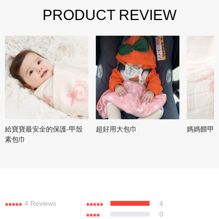
PRODUCT REVIEW
給寶寶最安全的保護-甲殼
超好用大包巾
媽媽餵甲
素包巾
4 Reviews
4
0