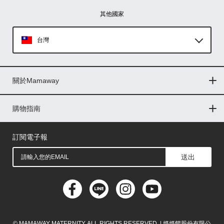
其他國家
台灣
Global
關於Mamaway
印尼
門市據點
最新消息
品牌故事
人力招募
媒體花絮
隱私權聲明
CSR企業社會責任
菲律賓
購物指南
購物常見問題
退換貨問題
儲值金使用條款
購買儲值金
發票問題
會員權益
線上留言
吸乳器-免費體驗
馬來西亞
訂閱電子報
送出
© MAMAWAY MATERNITY. ALL RIGHTS RESERVED. | 媽媽餵股份有限公