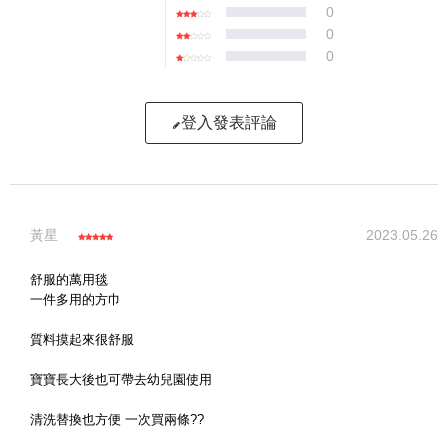
0
0
0
登入發表評論
寫評論
黃星
2023.05.26
請評分：
舒服的萬用毯
一件多用的方巾
質料摸起來很舒服
寶寶長大後也可帶去幼兒園使用
清洗替換也方便 一次買兩條??