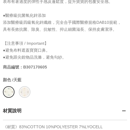
表布有著適度的彈性手感及蓬鬆度，提升寶寶的包覆安全感。
●醫療級抗菌氧化鋅添加
添加醫療級四級氧化鋅纖維，完全合乎國際醫療規格DAB10規範，
具有長效抗菌、除臭、抗敏性、抑止細菌滋長、保持皮膚潔淨。
【注意事項 / Important】
●避免布料遮蓋寶寶口鼻。
●避免跟尖銳物品洗滌，避免勾紗。
商品編號：B307170605
顏色 /
天藍
材質說明
《材質》83%COTTON 10%POLYESTER 7%LYOCELL