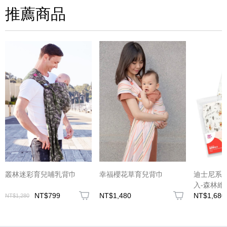
推薦商品
叢林迷彩育兒哺乳背巾
幸福櫻花草育兒背巾
迪士尼系列
入-森林維
NT$799
NT$1,480
NT$1,680
NT$1,280