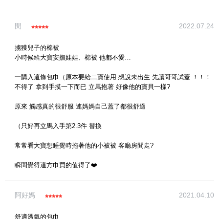
閔
2022.07.24
擄獲兒子的棉被
小時候給大寶安撫娃娃、棉被 他都不愛…
(圖片格式限jpg、jpeg)
一購入這條包巾（原本要給二寶使用 想說未出生 先讓哥哥試蓋 ！！！
不得了 拿到手摸一下而已 立馬抱著 好像他的寶貝一樣?
圖片上傳
圖片上傳
圖片上傳
圖片上傳
圖片上傳
原來 觸感真的很舒服 連媽媽自己蓋了都很舒適
（只好再立馬入手第2.3件 替換
常常看大寶想睡覺時拖著他的小被被 客廳房間走?
瞬間覺得這方巾買的值得了❤️
阿好媽
2021.04.10
舒適透氣的包巾