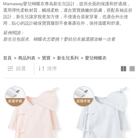
Mamaway
嬰兒蝴蝶衣
專為新生兒設計，提供全面的保護和舒適感，
選用
彈性柔軟
材質，觸感柔軟，適合寶寶嬌嫩的肌膚，
搭配長袖反折
設計，
新生兒讓穿脫更加方便，不僅適合居家穿著，也適合外出使
用，貼心的設計確保寶寶腿部不會暴露在外，保持溫暖和舒適。
延伸閱讀：
新生兒包屁衣、蝴蝶衣怎麼挑？嬰幼兒衣服選購攻略一次看
首頁
商品列表
寶寶
新生兒系列
嬰兒蝴蝶衣
篩選