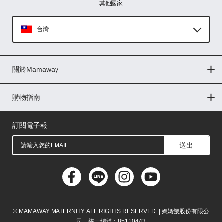
其他國家
台灣
Global
關於Mamaway
印尼
門市據點
最新消息
品牌故事
人力招募
媒體花絮
隱私權聲明
CSR企業社會責任
菲律賓
購物指南
購物常見問題
退換貨問題
儲值金使用條款
購買儲值金
發票問題
會員權益
線上留言
吸乳器-免費體驗
馬來西亞
訂閱電子報
送出
© MAMAWAY MATERNITY. ALL RIGHTS RESERVED. | 媽媽餵股份有限公
司 統一編號：85110443