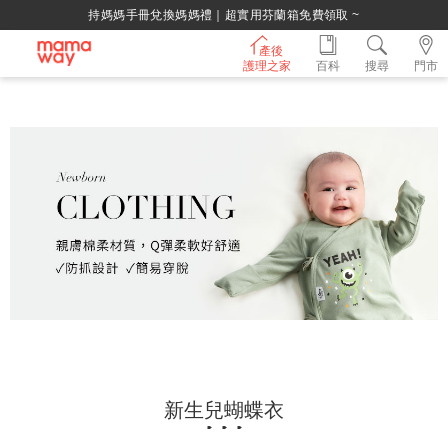
持媽媽手冊兌換媽媽禮｜超實用芬蘭箱免費領取 ~
產後
護理之家
百科
搜尋
門市
新生兒蝴蝶衣