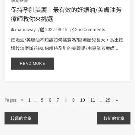
孕期保養
保持孕肚美麗！最有效的妊娠油/美膚油芳
療師教你來挑選
mamaway
/
2022-08-15
/
no Comments
妊娠油/美膚油不知該如何挑選嗎?隨著胎兒長大，長出妊
娠紋怎麼辦?該如何維持孕肚的美麗呢?由專業芳療師...
READ MORE
Pages:
«
1
...
5
6
7
8
9
10
11
...
25
»
文
較舊的文章
較新的文章
章