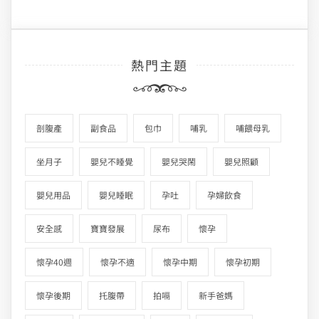
熱門主題
剖腹產
副食品
包巾
哺乳
哺餵母乳
坐月子
嬰兒不睡覺
嬰兒哭鬧
嬰兒照顧
嬰兒用品
嬰兒睡眠
孕吐
孕婦飲食
安全感
寶寶發展
尿布
懷孕
懷孕40週
懷孕不適
懷孕中期
懷孕初期
懷孕後期
托腹帶
拍嗝
新手爸媽