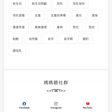
新生兒
新生兒照顧
母乳
母乳保存
母乳營養
生產
生產前準備
產兆
產後
產後恢復
產後護理
產檢
育兒
胎兒
胎動
自然產
長牙
長牙期
餵奶
餵母乳
媽媽餵社群
Facebook
Instagram
YouTube