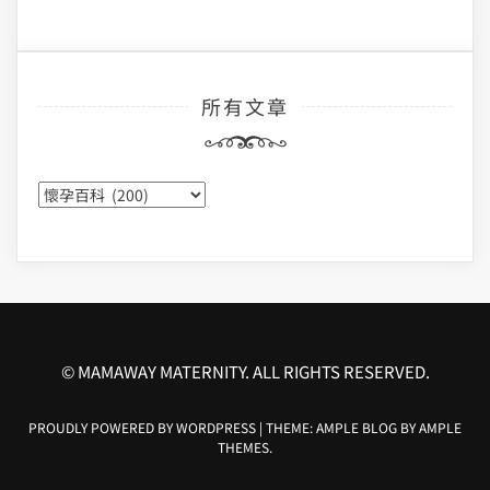
所有文章
所
有
文
章
© MAMAWAY MATERNITY. ALL RIGHTS RESERVED.
PROUDLY POWERED BY WORDPRESS
|
THEME: AMPLE BLOG BY
AMPLE
THEMES
.